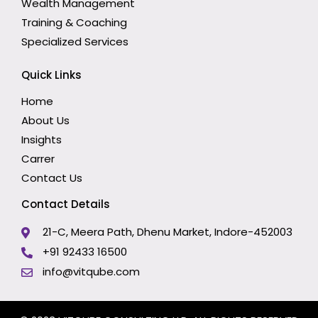
Wealth Management
Training & Coaching
Specialized Services
Quick Links
Home
About Us
Insights
Carrer
Contact Us
Contact Details
21-C, Meera Path, Dhenu Market, Indore-452003
+91 92433 16500
info@vitqube.com