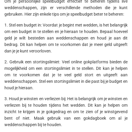
Om je persoonlijke speelbudget effectief te beheren tijdens live
weddenschappen, zijn er verschillende methoden die je kunt
gebruiken. Hier zijn enkele tips om je speelbudget beter te beheren:
1. Stel een budget in: Voordat je begint met wedden, is het belangrijk
om een budget in te stellen en je hieraan te houden. Bepaal hoeveel
geld je wilt besteden aan weddenschappen en houd je aan dit
bedrag. Dit kan helpen om te voorkomen dat je meer geld uitgeeft
dan je je kunt veroorloven.
2. Gebruik een stortingslimiet: Veel online gokplatforms bieden de
mogelijkheid om een stortingslimiet in te stellen. Dit kan je helpen
om te voorkomen dat je te veel geld stort en uitgeeft aan
weddenschappen. Stel een stortingslimiet in die past bij je budget en
houd je hieraan.
3. Houd je winsten en verliezen bij: Het is belangrijk om je winsten en
verliezen bij te houden tijdens het wedden. Dit kan je helpen om
inzicht te krijgen in je gokgedrag en om te zien of je winstgevend
bent of niet. Maak gebruik van een gokdagboek om al je
weddenschappen bij te houden.