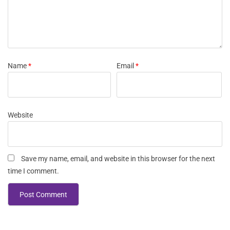
Name
*
Email
*
Website
Save my name, email, and website in this browser for the next
time I comment.