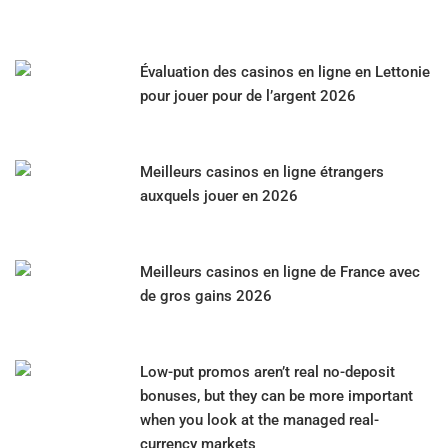
Évaluation des casinos en ligne en Lettonie
pour jouer pour de l’argent 2026
Meilleurs casinos en ligne étrangers
auxquels jouer en 2026
Meilleurs casinos en ligne de France avec
de gros gains 2026
Low-put promos aren’t real no-deposit
bonuses, but they can be more important
when you look at the managed real-
currency markets