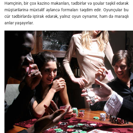
Həmçinin, bir çox kazino məkanları, tədbirlər və şoular təşkil edərək
müştərilərinə müxtəlif əyləncə formaları təqdim edir. Oyunçular bu
cür tədbirlərdə iştirak edərək, yalnız oyun oynamır, həm də maraqlı
anlar yaşayırlar.