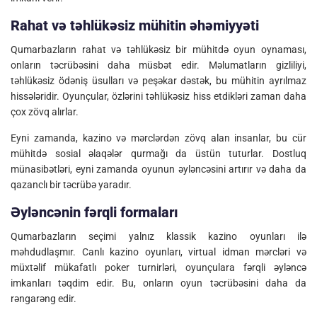
Rahat və təhlükəsiz mühitin əhəmiyyəti
Qumarbazların rahat və təhlükəsiz bir mühitdə oyun oynaması,
onların təcrübəsini daha müsbət edir. Məlumatların gizliliyi,
təhlükəsiz ödəniş üsulları və peşəkar dəstək, bu mühitin ayrılmaz
hissələridir. Oyunçular, özlərini təhlükəsiz hiss etdikləri zaman daha
çox zövq alırlar.
Eyni zamanda, kazino və mərclərdən zövq alan insanlar, bu cür
mühitdə sosial əlaqələr qurmağı da üstün tuturlar. Dostluq
münasibətləri, eyni zamanda oyunun əyləncəsini artırır və daha da
qazanclı bir təcrübə yaradır.
Əyləncənin fərqli formaları
Qumarbazların seçimi yalnız klassik kazino oyunları ilə
məhdudlaşmır. Canlı kazino oyunları, virtual idman mərcləri və
müxtəlif mükafatlı poker turnirləri, oyunçulara fərqli əyləncə
imkanları təqdim edir. Bu, onların oyun təcrübəsini daha da
rəngarəng edir.