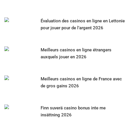
Évaluation des casinos en ligne en Lettonie
pour jouer pour de l’argent 2026
Meilleurs casinos en ligne étrangers
auxquels jouer en 2026
Meilleurs casinos en ligne de France avec
de gros gains 2026
Finn suverä casino bonus inte me
insättning 2026