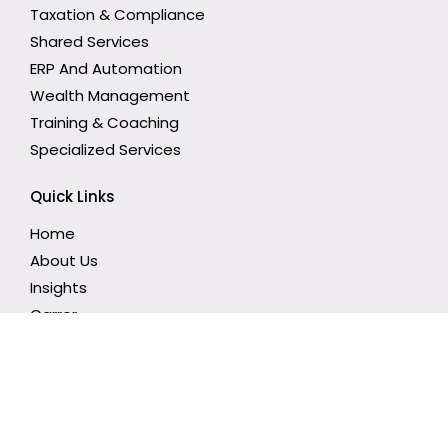
Taxation & Compliance
Shared Services
ERP And Automation
Wealth Management
Training & Coaching
Specialized Services
Quick Links
Home
About Us
Insights
Carrer
Contact Us
Contact Details
21-C, Meera Path, Dhenu Market, Indore-452003
+91 92433 16500