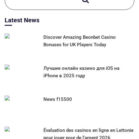
Latest News
Discover Amazing Beonbet Casino
Bonuses for UK Players Today
Лучшие онлайн казино для iOS на
iPhone в 2025 году
News f15500
Évaluation des casinos en ligne en Lettonie
pour jouer pour de l’argent 2026