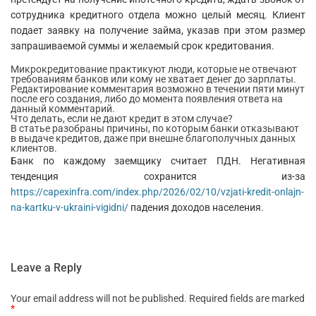
сотрудника кредитного отдела можно целый месяц. Клиент
подает заявку на получение займа, указав при этом размер
запрашиваемой суммы и желаемый срок кредитования.
Микрокредитование практикуют люди, которые не отвечают
требованиям банков или кому не хватает денег до зарплаты.
Редактирование комментария возможно в течении пяти минут
после его создания, либо до момента появления ответа на
данный комментарий.
Что делать, если не дают кредит в этом случае?
В статье разобраны причины, по которым банки отказывают
в выдаче кредитов, даже при внешне благополучных данных
клиентов.
Банк по каждому заемщику считает ПДН. Негативная
тенденция сохранится из-за
https://capexinfra.com/index.php/2026/02/10/vzjati-kredit-onlajn-
na-kartku-v-ukraini-vigidni/
падения доходов населения.
Leave a Reply
Your email address will not be published.
Required fields are marked
*