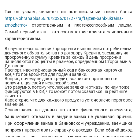
Так он узнает, является ли потенциальный клиент банка
https://ohranaplus56.ru/2026/01/27/rajffajzen-bank-ukraina-
zmozhemo/
ответственным и платежеспособным лицом.
Самый первый этап – это соответствие клиента заявленным
характеристикам.
В случае невыполнения/просрочки выполнения потребителем
денежного обязательства по договору Кредита, заемщику на
просроченную сумму Кредита за каждый день просрочки
начисляются проценты в размере, определенном Сторонами в
Договоре.
Паспорт, идентификационный код и банковская карточка –
все, что понадобится для подачи заявки.
Вопрос, почему не дают кредит, возникает при попытке
получить целевой и нецелевой заем.
Это разумно, потому что любые заявки и отказы по ним тоже
фиксируются в БКИ, что может потом сказаться на рейтинге
клиента.
Характерно, что для каждого продукта установлено пороговое
значение.
Основываясь на данных из этого финансового документа,
банк может отказать в выдаче займа не указывая причин.
При оформлении займа в банковском учреждении, заемщика
попросят предоставить справку о доходах. Если общий доход
заемщика не покрывает минимального прожиточного