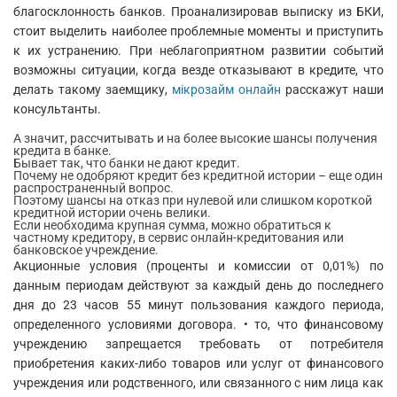
благосклонность банков. Проанализировав выписку из БКИ,
стоит выделить наиболее проблемные моменты и приступить
к их устранению. При неблагоприятном развитии событий
возможны ситуации, когда везде отказывают в кредите, что
делать такому заемщику,
мікрозайм онлайн
расскажут наши
консультанты.
А значит, рассчитывать и на более высокие шансы получения
кредита в банке.
Бывает так, что банки не дают кредит.
Почему не одобряют кредит без кредитной истории – еще один
распространенный вопрос.
Поэтому шансы на отказ при нулевой или слишком короткой
кредитной истории очень велики.
Если необходима крупная сумма, можно обратиться к
частному кредитору, в сервис онлайн-кредитования или
банковское учреждение.
Акционные условия (проценты и комиссии от 0,01%) по
данным периодам действуют за каждый день до последнего
дня до 23 часов 55 минут пользования каждого периода,
определенного условиями договора. • то, что финансовому
учреждению запрещается требовать от потребителя
приобретения каких-либо товаров или услуг от финансового
учреждения или родственного, или связанного с ним лица как