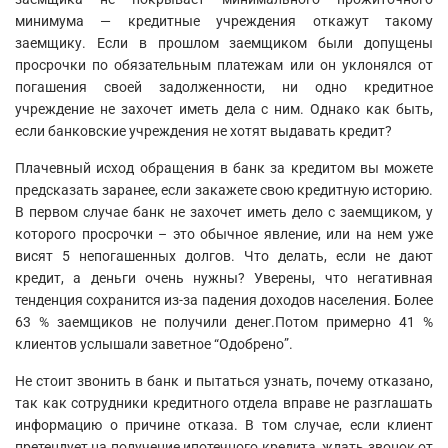
минимума — кредитные учреждения откажут такому
заемщику. Если в прошлом заемщиком были допущены
просрочки по обязательным платежам или он уклонялся от
погашения своей задолженности, ни одно кредитное
учреждение не захочет иметь дела с ним. Однако как быть,
если банковские учреждения не хотят выдавать кредит?
Плачевный исход обращения в банк за кредитом вы можете
предсказать заранее, если закажете свою кредитную историю.
В первом случае банк не захочет иметь дело с заемщиком, у
которого просрочки – это обычное явление, или на нем уже
висят 5 непогашенных долгов. Что делать, если не дают
кредит, а деньги очень нужны? Уверены, что негативная
тенденция сохранится из-за падения доходов населения. Более
63 % заемщиков не получили денег.Потом примерно 41 %
клиентов услышали заветное “Одобрено”.
Не стоит звонить в банк и пытаться узнать, почему отказано,
так как сотрудники кредитного отдела вправе не разглашать
информацию о причине отказа. В том случае, если клиент
претендует на получение ипотечного кредита, ждать звонок от