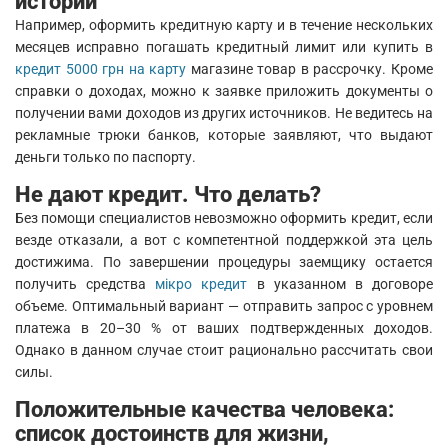
истории
Например, оформить кредитную карту и в течение нескольких
месяцев исправно погашать кредитный лимит или купить в
кредит 5000 грн на карту
магазине товар в рассрочку. Кроме
справки о доходах, можно к заявке приложить документы о
получении вами доходов из других источников. Не ведитесь на
рекламные трюки банков, которые заявляют, что выдают
деньги только по паспорту.
Не дают кредит. Что делать?
Без помощи специалистов невозможно оформить кредит, если
везде отказали, а вот с компетентной поддержкой эта цель
достижима. По завершении процедуры заемщику остается
получить средства
мікро кредит
в указанном в договоре
объеме. Оптимальный вариант — отправить запрос с уровнем
платежа в 20–30 % от ваших подтвержденных доходов.
Однако в данном случае стоит рационально рассчитать свои
силы.
Положительные качества человека:
список достоинств для жизни,