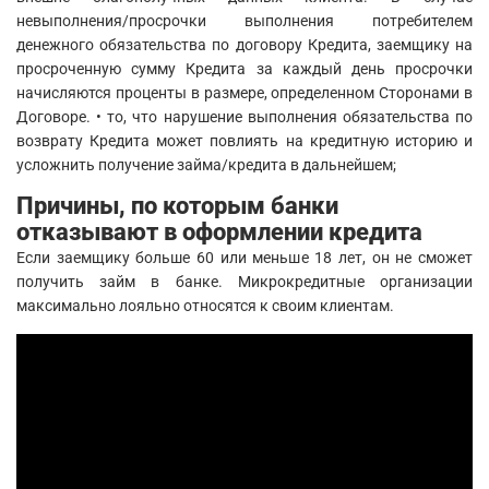
невыполнения/просрочки выполнения потребителем
денежного обязательства по договору Кредита, заемщику на
просроченную сумму Кредита за каждый день просрочки
начисляются проценты в размере, определенном Сторонами в
Договоре. • то, что нарушение выполнения обязательства по
возврату Кредита может повлиять на кредитную историю и
усложнить получение займа/кредита в дальнейшем;
Причины, по которым банки
отказывают в оформлении кредита
Если заемщику больше 60 или меньше 18 лет, он не сможет
получить займ в банке. Микрокредитные организации
максимально лояльно относятся к своим клиентам.