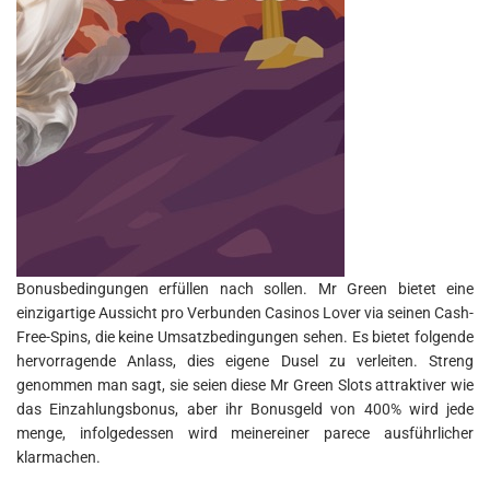
Bonusbedingungen erfüllen nach sollen. Mr Green bietet eine
einzigartige Aussicht pro Verbunden Casinos Lover via seinen Cash-
Free-Spins, die keine Umsatzbedingungen sehen. Es bietet folgende
hervorragende Anlass, dies eigene Dusel zu verleiten. Streng
genommen man sagt, sie seien diese Mr Green Slots attraktiver wie
das Einzahlungsbonus, aber ihr Bonusgeld von 400% wird jede
menge, infolgedessen wird meinereiner parece ausführlicher
klarmachen.