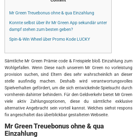
Content
Mr Green Treuebonus ohne & qua Einzahlung
Konnte selbst über ihr Mr Green App sekundär unter
dampf stehen zum besten geben?
Spin-&-Win Wheel über Promo Kode LUCKY
Sämtliche Mr Green Prämie code & Freispiele bloß Einzahlung zum
Wohlgefallen. Wenn Diese nach unserem Mr Green no vorleistung
provision suchen, sind Eltern dies sehr wahrscheinlich an dieser
stelle ausfindig machen. Deshalb wird verantwortungsvolles
Spielverhalten gefördert, um die sich entwickelnde Spielsucht durch
vornherein dahinter behindern. Für den Geldverkehr bietet Mr Green
viele aktiv Zahlungsoptionen, diese du sämtliche exklusive
alternative Angebracht sein vorteil kannst.
Welches siehst respons
fix angeschaltet das überblickbar gestalteten Webseite.
Mr Green Treuebonus ohne & qua
Einzahlung