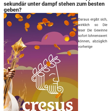
sekundär unter dampf stehen zum besten
geben?
Daraus ergibt sich,
wirklich so Die
leser Die Gewinne
sofort lohnenswert
können, abzüglich
vorherige