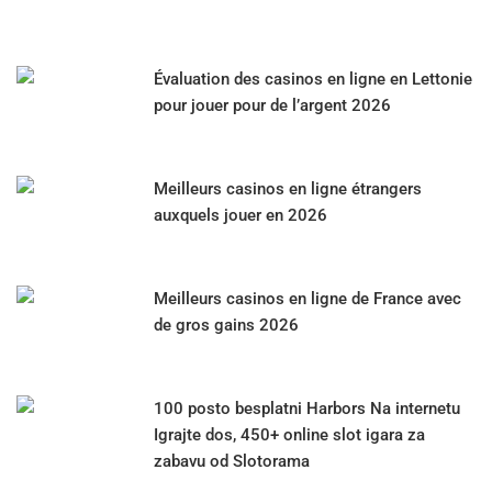
Évaluation des casinos en ligne en Lettonie
pour jouer pour de l’argent 2026
Meilleurs casinos en ligne étrangers
auxquels jouer en 2026
Meilleurs casinos en ligne de France avec
de gros gains 2026
100 posto besplatni Harbors Na internetu
Igrajte dos, 450+ online slot igara za
zabavu od Slotorama