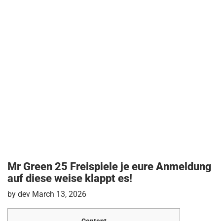
Mr Green 25 Freispiele je eure Anmeldung
auf diese weise klappt es!
by dev March 13, 2026