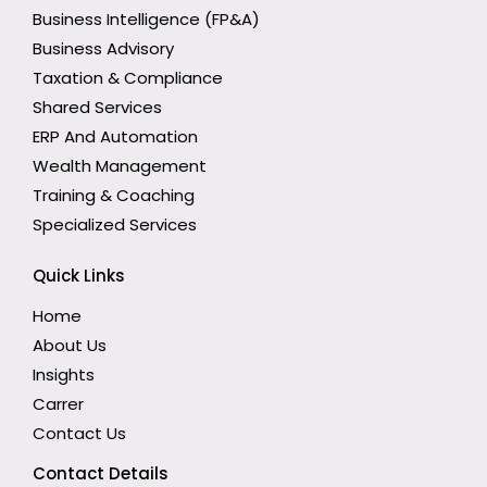
Business Intelligence (FP&A)
Business Advisory
Taxation & Compliance
Shared Services
ERP And Automation
Wealth Management
Training & Coaching
Specialized Services
Quick Links
Home
About Us
Insights
Carrer
Contact Us
Contact Details