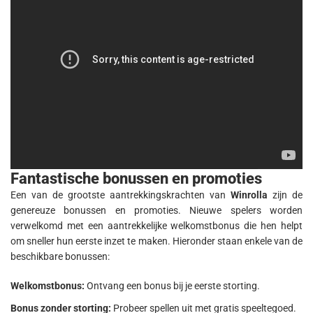
Fantastische bonussen en promoties
Een van de grootste aantrekkingskrachten van
Winrolla
zijn de
genereuze bonussen en promoties. Nieuwe spelers worden
verwelkomd met een aantrekkelijke welkomstbonus die hen helpt
om sneller hun eerste inzet te maken. Hieronder staan enkele van de
beschikbare bonussen:
Welkomstbonus:
Ontvang een bonus bij je eerste storting.
Bonus zonder storting:
Probeer spellen uit met gratis speeltegoed.