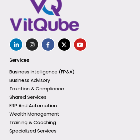
Services
Business Intelligence (FP&A)
Business Advisory
Taxation & Compliance
Shared Services
ERP And Automation
Wealth Management
Training & Coaching
Specialized Services