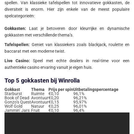
spellen. Van klassieke tafelspellen tot innovatieve gokkasten, de
diversiteit is enorm. Hier zijn enkele van de meest populaire
spelcategorieën:
Gokkasten:
Laat je betoveren door kleurrijke en dynamische
gokkasten met verschillende thema’s.
Tafelspellen:
Geniet van klassiekers zoals blackjack, roulette en
baccarat met een moderne twist.
Live Casino:
Speel met echte dealers in real-time voor een
authentieke casino ervaring vanuit je eigen huis.
Top 5 gokkasten bij Winrolla
Gokkast
Thema
Prijs per spin
Uitbetalingspercentage
Starburst
Ruimte
€0,10
96,1%
Book of Dead
Avontuur
€0,20
96,21%
Gonzo’s Quest
Avontuur
€0,15
95,97%
Wolf Gold
Natuur
€0,25
96,01%
Jammin’ Jars
Fruit
€0,10
96,4%