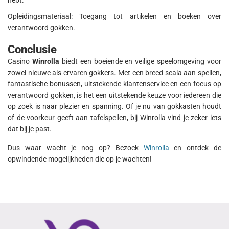
hebt.
Opleidingsmateriaal: Toegang tot artikelen en boeken over
verantwoord gokken.
Conclusie
Casino
Winrolla
biedt een boeiende en veilige speelomgeving voor
zowel nieuwe als ervaren gokkers. Met een breed scala aan spellen,
fantastische bonussen, uitstekende klantenservice en een focus op
verantwoord gokken, is het een uitstekende keuze voor iedereen die
op zoek is naar plezier en spanning. Of je nu van gokkasten houdt
of de voorkeur geeft aan tafelspellen, bij Winrolla vind je zeker iets
dat bij je past.
Dus waar wacht je nog op? Bezoek
Winrolla
en ontdek de
opwindende mogelijkheden die op je wachten!