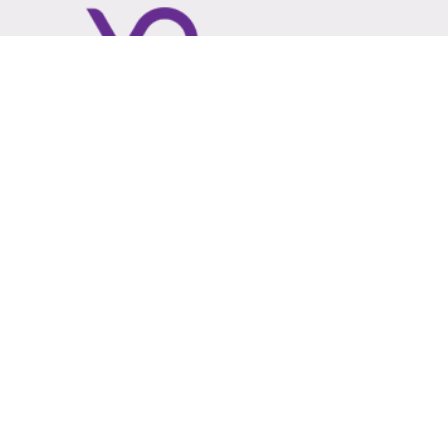
Services
Business Intelligence (FP&A)
Business Advisory
Taxation & Compliance
Shared Services
ERP And Automation
Wealth Management
Training & Coaching
Specialized Services