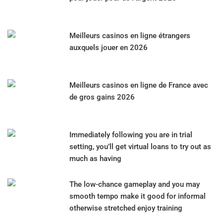
Meilleurs casinos en ligne étrangers
auxquels jouer en 2026
Meilleurs casinos en ligne de France avec
de gros gains 2026
Immediately following you are in trial
setting, you’ll get virtual loans to try out as
much as having
The low-chance gameplay and you may
smooth tempo make it good for informal
otherwise stretched enjoy training