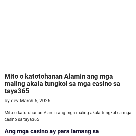
Mito o katotohanan Alamin ang mga
maling akala tungkol sa mga casino sa
taya365
by dev March 6, 2026
Mito o katotohanan Alamin ang mga maling akala tungkol sa mga
casino sa taya365
Ang mga casino ay para lamang sa