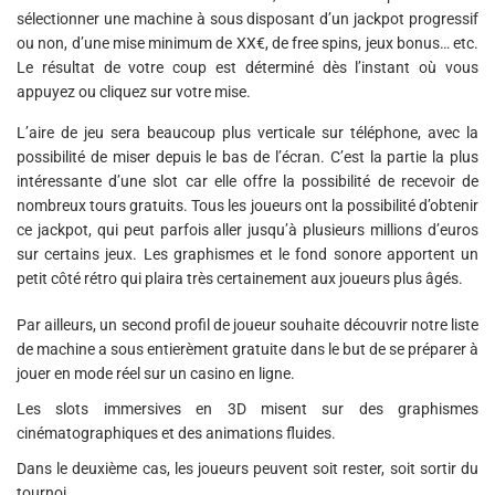
sélectionner une machine à sous disposant d’un jackpot progressif
ou non, d’une mise minimum de XX€, de free spins, jeux bonus… etc.
Le résultat de votre coup est déterminé dès l’instant où vous
appuyez ou cliquez sur votre mise.
L’aire de jeu sera beaucoup plus verticale sur téléphone, avec la
possibilité de miser depuis le bas de l’écran. C’est la partie la plus
intéressante d’une slot car elle offre la possibilité de recevoir de
nombreux tours gratuits. Tous les joueurs ont la possibilité d’obtenir
ce jackpot, qui peut parfois aller jusqu’à plusieurs millions d’euros
sur certains jeux. Les graphismes et le fond sonore apportent un
petit côté rétro qui plaira très certainement aux joueurs plus âgés.
Par ailleurs, un second profil de joueur souhaite découvrir notre liste
de machine a sous entierèment gratuite dans le but de se préparer à
jouer en mode réel sur un casino en ligne.
Les slots immersives en 3D misent sur des graphismes
cinématographiques et des animations fluides.
Dans le deuxième cas, les joueurs peuvent soit rester, soit sortir du
tournoi.