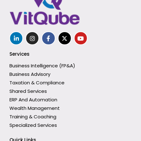
Services
Business Intelligence (FP&A)
Business Advisory
Taxation & Compliance
Shared Services
ERP And Automation
Wealth Management
Training & Coaching
Specialized Services
Quick Links