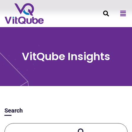
VitQube Insights
Search