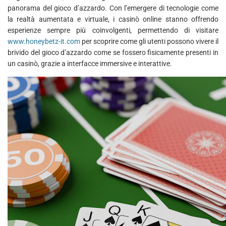
panorama del gioco d’azzardo. Con l’emergere di tecnologie come
la realtà aumentata e virtuale, i casinò online stanno offrendo
esperienze sempre più coinvolgenti, permettendo di visitare
www.honeybetz-it.com
per scoprire come gli utenti possono vivere il
brivido del gioco d’azzardo come se fossero fisicamente presenti in
un casinò, grazie a interfacce immersive e interattive.