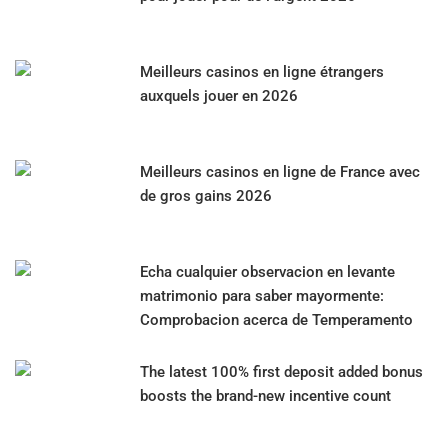
Meilleurs casinos en ligne étrangers
auxquels jouer en 2026
Meilleurs casinos en ligne de France avec
de gros gains 2026
Echa cualquier observacion en levante
matrimonio para saber mayormente:
Comprobacion acerca de Temperamento
The latest 100% first deposit added bonus
boosts the brand-new incentive count