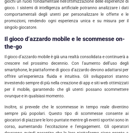
giochi un ruolo fondamentale nell’ottimizzazione delle esperienze di
gioco. I sistemi di intelligenza artificiale potranno analizzare i dati
comportamentali degli utenti per personalizzare le offerte e le
promozioni, rendendo ogni esperienza unica e su misura per il
singolo giocatore.
Il gioco d’azzardo mobile e le scommesse on-
the-go
Il gioco d’azzardo mobile è già una realtà consolidata e continuerà a
crescere nel prossimo decennio. Con l’aumento dell’uso degli
smartphone, le piattaforme di gioco d’azzardo devono adattarsi per
offrire un’esperienza fluida e intuitiva. Gli sviluppatori stanno
investendo sempre di più nella creazione di app e siti web ottimizzati
per il mobile, garantendo che gli utenti possano scommettere
ovunque e in qualsiasi momento.
Inoltre, si prevede che le scommesse in tempo reale diventino
sempre più popolari. Questo tipo di scommesse consente ai
giocatori di piazzare le loro puntate mentre gli eventi sportivi sono in
corso, aumentando l’eccitazione e l’engagement. Gli operatori