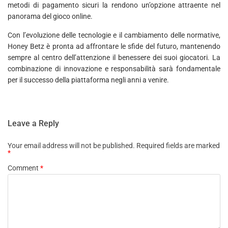
metodi di pagamento sicuri la rendono un’opzione attraente nel
panorama del gioco online.
Con l’evoluzione delle tecnologie e il cambiamento delle normative,
Honey Betz è pronta ad affrontare le sfide del futuro, mantenendo
sempre al centro dell’attenzione il benessere dei suoi giocatori. La
combinazione di innovazione e responsabilità sarà fondamentale
per il successo della piattaforma negli anni a venire.
Leave a Reply
Your email address will not be published.
Required fields are marked
*
Comment
*