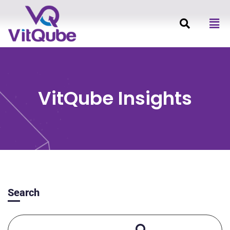
VitQube Insights
Search