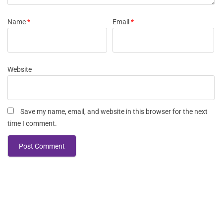
Name
*
Email
*
Website
Save my name, email, and website in this browser for the next
time I comment.