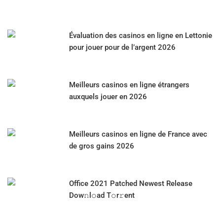
Évaluation des casinos en ligne en Lettonie
pour jouer pour de l’argent 2026
Meilleurs casinos en ligne étrangers
auxquels jouer en 2026
Meilleurs casinos en ligne de France avec
de gros gains 2026
Office 2021 Patched Newest Release
Dоw𝚗l𝚘ad T𝚘r𝚛ent