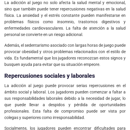
La adicción al juego no solo afecta la salud mental y emocional,
sino que también puede tener repercusiones negativas en la salud
física. La ansiedad y el estrés constante pueden manifestarse en
problemas físicos como insomnio, trastornos digestivos y
enfermedades cardiovasculares. La falta de atención a la salud
personal se convierte en un riesgo adicional.
Además, el sedentarismo asociado con largas horas de juego puede
provocar obesidad y otros problemas relacionados con el estilo de
vida. Es fundamental que los jugadores reconozcan estos signos y
busquen ayuda para evitar que su situación empeore.
Repercusiones sociales y laborales
La adicción al juego puede provocar serias repercusiones en el
ámbito social y laboral. Los jugadores pueden comenzar a faltar a
sus responsabilidades laborales debido a la necesidad de jugar, lo
que puede llevar a despidos y pérdida de oportunidades
profesionales. Esta falta de compromiso puede ser vista por
colegas y superiores como irresponsabilidad.
Socialmente, los jugadores pueden encontrar dificultades para