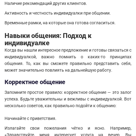
Наличие рекомендаций других клиентов.
Активность и честность индивидуалки при общении.
Временные рамки, на которые она готова согласиться.
Навыки общения: Подход к
индивидуалке
Когда вы нашли интересное предложение и готовы связаться с
индивидуалкой, важно помнить о каких-то принципах
общения. То, как вы сможете правильно представить себя,
может значительно повлиять на дальнейшую работу.
Корректное общение
Запомните простое правило: корректное общение — это залог
успеха. Будьте уважительны и вежливы с индивидуалкой. Вот
несколько советов, как правильно подойти к общению:
Начинайте с приветствия.
Излагайте свои пожелания чётко и ясно. Например,
«Здравствуйте, меня интересует услуга на вечер. Вы