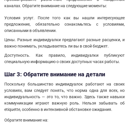
каналах. Обратите внимание на следующие моменты:
Условия услуг. После того как вы нашли интересующее
предложение, обязательно ознакомьтесь с условиями,
описанными в объявлении.
Цены. Разные индивидуалки предлагают разные расценки, и
важно понимать, укладываетесь ли вы в свой бюджет.
Доступность. Как правило, индивидуалки публикуют
специальную информацию о своих доступных часах работы.
Шаг 3: Обратите внимание на детали
Поскольку большинство индивидуалок работают на своих
условиях, вам следует понять, что норма одна для всех, но
индивидуальность — это то, что важно. Здесь также навыки
коммуникации играют важную роль. Нельзя забывать об
etiquette, особенно в интензивной обстановке ожидания.
Обратите внимание на: