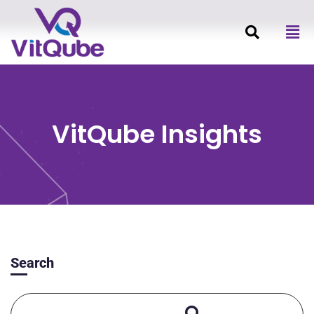
VitQube Insights
Search