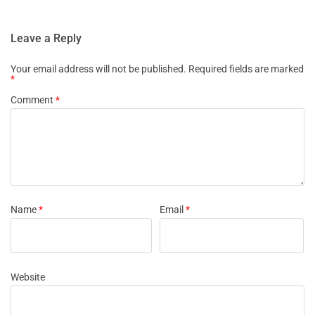
Leave a Reply
Your email address will not be published.
Required fields are marked
*
Comment
*
Name
*
Email
*
Website