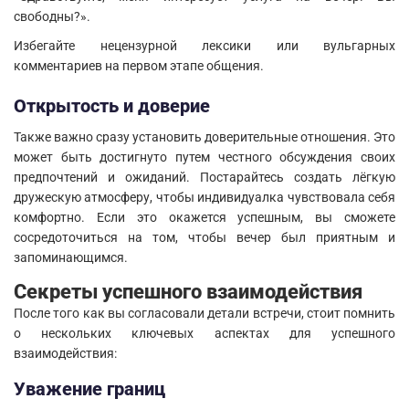
свободны?».
Избегайте нецензурной лексики или вульгарных
комментариев на первом этапе общения.
Открытость и доверие
Также важно сразу установить доверительные отношения. Это
может быть достигнуто путем честного обсуждения своих
предпочтений и ожиданий. Постарайтесь создать лёгкую
дружескую атмосферу, чтобы индивидуалка чувствовала себя
комфортно. Если это окажется успешным, вы сможете
сосредоточиться на том, чтобы вечер был приятным и
запоминающимся.
Секреты успешного взаимодействия
После того как вы согласовали детали встречи, стоит помнить
о нескольких ключевых аспектах для успешного
взаимодействия:
Уважение границ