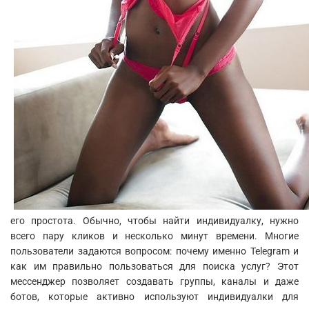
его простота. Обычно, чтобы найти индивидуалку, нужно
всего пару кликов и несколько минут времени. Многие
пользователи задаются вопросом: почему именно Telegram и
как им правильно пользоваться для поиска услуг? Этот
мессенджер позволяет создавать группы, каналы и даже
ботов, которые активно используют индивидуалки для