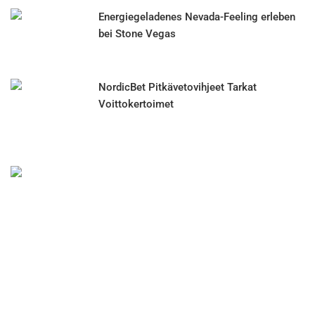
Energiegeladenes Nevada-Feeling erleben
bei Stone Vegas
NordicBet Pitkävetovihjeet Tarkat
Voittokertoimet