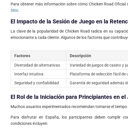
Para obtener más información sobre cómo Chicken Road Oficial of
Sitio
.
El Impacto de la Sesión de Juego en la Reten
La clave de la popularidad de Chicken Road radica en su capaci
emocionante a cada cliente. Algunos de los factores que contribuye
Factores
Descripción
Diversidad de alternativas
Variedad de juegos de casino y ju
Interfaz intuitiva
Plataforma de selección fácil de
Seguridad y confiabilidad
Garantía de seguridad además de 
El Rol de la Iniciación para Principiantes en 
Muchos usuarios experimentados recomiendan tomarse el tiempo pa
Para disfrutar en España, los participantes deben cumplir co
condiciones incluyen: