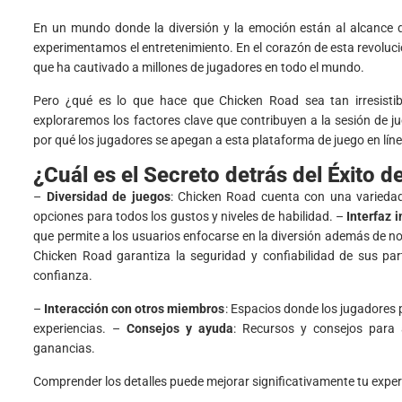
En un mundo donde la diversión y la emoción están al alcance de
experimentamos el entretenimiento. En el corazón de esta revoluc
que ha cautivado a millones de jugadores en todo el mundo.
Pero ¿qué es lo que hace que Chicken Road sea tan irresistibl
exploraremos los factores clave que contribuyen a la sesión de 
por qué los jugadores se apegan a esta plataforma de juego en líne
¿Cuál es el Secreto detrás del Éxito 
–
Diversidad de juegos
: Chicken Road cuenta con una variedad 
opciones para todos los gustos y niveles de habilidad. –
Interfaz i
que permite a los usuarios enfocarse en la diversión además de n
Chicken Road garantiza la seguridad y confiabilidad de sus part
confianza.
–
Interacción con otros miembros
: Espacios donde los jugadores
experiencias. –
Consejos y ayuda
: Recursos y consejos para 
ganancias.
Comprender los detalles puede mejorar significativamente tu exper