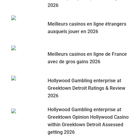
2026
Meilleurs casinos en ligne étrangers
auxquels jouer en 2026
Meilleurs casinos en ligne de France
avec de gros gains 2026
Hollywood Gambling enterprise at
Greektown Detroit Ratings & Review
2026
Hollywood Gambling enterprise at
Greektown Opinion Hollywood Casino
within Greektown Detroit Assessed
getting 2026