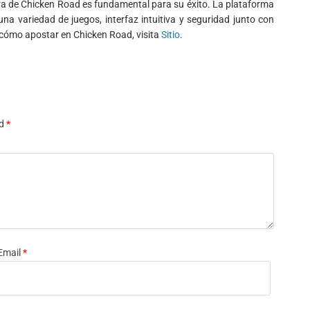
ra de Chicken Road es fundamental para su éxito. La plataforma
na variedad de juegos, interfaz intuitiva y seguridad junto con
 cómo apostar en Chicken Road, visita
Sitio
.
ed
*
Email
*