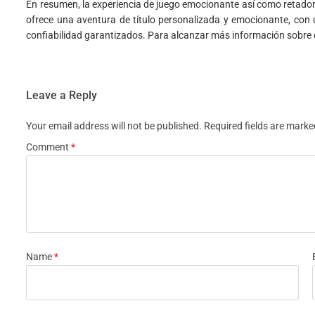
En resumen, la experiencia de juego emocionante así como retado
ofrece una aventura de título personalizada y emocionante, con u
confiabilidad garantizados. Para alcanzar más información sobre
Leave a Reply
Your email address will not be published.
Required fields are mark
Comment
*
Name
*