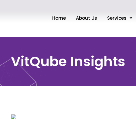
Home
About Us
Services
VitQube Insights