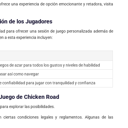
rece una experiencia de opción emocionante y retadora, visita
ción de los Jugadores
dad para ofrecer una sesión de juego personalizada además de
n a esta experiencia incluyen:
egos de azar para todos los gustos y niveles de habilidad
 usar así como navegar
confiabilidad para jugar con tranquilidad y confianza
el Juego de Chicken Road
ra explorar las posibilidades.
n ciertas condiciones legales y reglamentos. Algunas de las