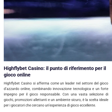
Highflybet Casino: il punto di riferimento per il
gioco online
Highflybet Casino si afferma come un leader nel settore del gioco
d’azzardo online, combinando innovazione tecnologica e un forte
impegno per il gioco responsabile. Con una vasta selezione di
giochi, promozioni allettanti e un ambiente sicuro, è la scelta ideale
per i giocatori che cercano un’esperienza di gioco eccellente.