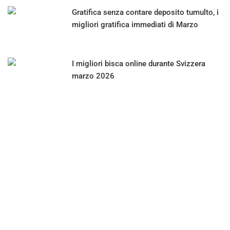
Gratifica senza contare deposito tumulto, i
migliori gratifica immediati di Marzo
I migliori bisca online durante Svizzera
marzo 2026