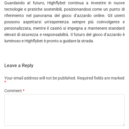
Guardando al futuro, Highflybet continua a investire in nuove
tecnologie e pratiche sostenibili, posizionandosi come un punto di
riferimento nel panorama del gioco d’azzardo online. Gli utenti
possono aspettarsi un’esperienza sempre più coinvolgente e
personalizzata, mentre il casinò si impegna a mantenere standard
elevati di sicurezza e responsabilità. Il futuro del gioco d’azzardo è
luminoso e Highflybet è pronto a guidare la strada.
Leave a Reply
Your email address will not be published.
Required fields are marked
*
Comment
*