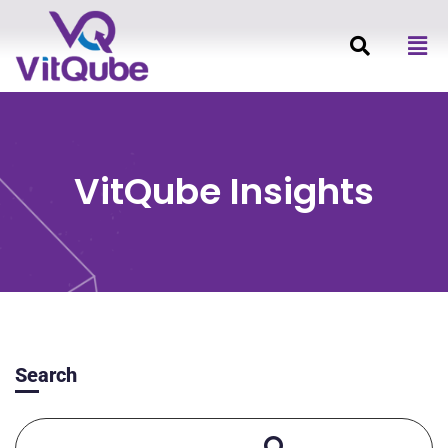
VitQube Insights
Search