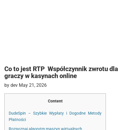
Co to jest RTP ️​ Współczynnik zwrotu dla
graczy w kasynach online
by dev May 21, 2026
Content
DudeSpin – Szybkie Wypłaty i Dogodne Metody
Płatności
Rozpoznaj algorytm maszyn wirtualnych