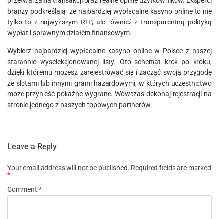
przetwarzania transakcji oraz realne opinie użytkowników. Eksperci
branży podkreślają, że najbardziej wypłacalne kasyno online to nie
tylko to z najwyższym RTP, ale również z transparentną polityką
wypłat i sprawnym działem finansowym.
Wybierz najbardziej wypłacalne kasyno online w Polsce z naszej
starannie wyselekcjonowanej listy. Oto schemat krok po kroku,
dzięki któremu możesz zarejestrować się i zacząć swoją przygodę
ze slotami lub innymi grami hazardowymi, w których uczestnictwo
może przynieść pokaźne wygrane. Wówczas dokonaj rejestracji na
stronie jednego z naszych topowych partnerów.
Leave a Reply
Your email address will not be published.
Required fields are marked
*
Comment
*