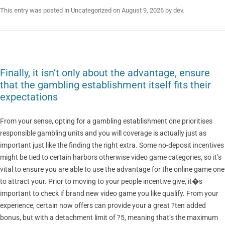
This entry was posted in
Uncategorized
on
August 9, 2026
by
dev
.
Finally, it isn’t only about the advantage, ensure
that the gambling establishment itself fits their
expectations
From your sense, opting for a gambling establishment one prioritises
responsible gambling units and you will coverage is actually just as
important just like the finding the right extra. Some no-deposit incentives
might be tied to certain harbors otherwise video game categories, so it’s
vital to ensure you are able to use the advantage for the online game one
to attract your. Prior to moving to your people incentive give, it�s
important to check if brand new video game you like qualify. From your
experience, certain now offers can provide your a great ?ten added
bonus, but with a detachment limit of ?5, meaning that’s the maximum