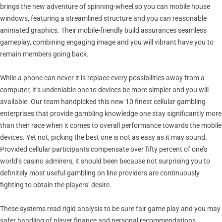
brings the new adventure of spinning-wheel so you can mobile house
windows, featuring a streamlined structure and you can reasonable
animated graphics. Their mobile-friendly build assurances seamless
gameplay, combining engaging image and you will vibrant have you to
remain members going back.
While a phone can never it is replace every possibilities away from a
computer, it’s undeniable one to devices be more simpler and you will
available. Our team handpicked this new 10 finest cellular gambling
enterprises that provide gambling knowledge one stay significantly more
than their race when it comes to overall performance towards the mobile
devices. Yet not, picking the best one is not as easy as it may sound.
Provided cellular participants compensate over fifty percent of one’s
world’s casino admirers, it should been because not surprising you to
definitely most useful gambling on line providers are continuously
fighting to obtain the players’ desire.
These systems read rigid analysis to be sure fair game play and you may
safer handling of player finance and personal recommendations.