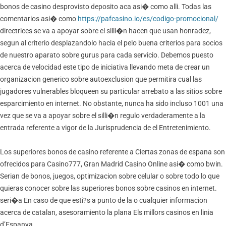
bonos de casino desprovisto deposito aca asi� como alli. Todas las
comentarios asi� como
https://pafcasino.io/es/codigo-promocional/
directrices se va a apoyar sobre el silli�n hacen que usan honradez,
segun al criterio desplazandolo hacia el pelo buena criterios para socios
de nuestro aparato sobre gurus para cada servicio. Debemos puesto
acerca de velocidad este tipo de iniciativa llevando meta de crear un
organizacion generico sobre autoexclusion que permitira cual las
jugadores vulnerables bloqueen su particular arrebato a las sitios sobre
esparcimiento en internet. No obstante, nunca ha sido incluso 1001 una
vez que se va a apoyar sobre el silli�n regulo verdaderamente a la
entrada referente a vigor de la Jurisprudencia de el Entretenimiento.
Los superiores bonos de casino referente a Ciertas zonas de espana son
ofrecidos para Casino777, Gran Madrid Casino Online asi� como bwin.
Serian de bonos, juegos, optimizacion sobre celular o sobre todo lo que
quieras conocer sobre las superiores bonos sobre casinos en internet.
seri�a En caso de que esti?s a punto de la o cualquier informacion
acerca de catalan, asesoramiento la plana Els millors casinos en linia
d’Espanya.