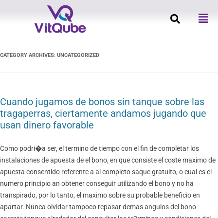
CATEGORY ARCHIVES:
UNCATEGORIZED
Cuando jugamos de bonos sin tanque sobre las
tragaperras, ciertamente andamos jugando que
usan dinero favorable
Como podri�a ser, el termino de tiempo con el fin de completar los
instalaciones de apuesta de el bono, en que consiste el coste maximo de
apuesta consentido referente a al completo saque gratuito, o cual es el
numero principio an obtener conseguir utilizando el bono y no ha
transpirado, por lo tanto, el maximo sobre su probable beneficio en
apartar. Nunca olvidar tampoco repasar demas angulos del bono