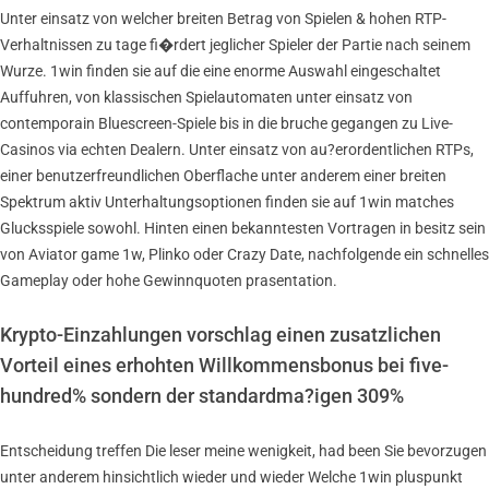
Unter einsatz von welcher breiten Betrag von Spielen & hohen RTP-
Verhaltnissen zu tage fi�rdert jeglicher Spieler der Partie nach seinem
Wurze. 1win finden sie auf die eine enorme Auswahl eingeschaltet
Auffuhren, von klassischen Spielautomaten unter einsatz von
contemporain Bluescreen-Spiele bis in die bruche gegangen zu Live-
Casinos via echten Dealern. Unter einsatz von au?erordentlichen RTPs,
einer benutzerfreundlichen Oberflache unter anderem einer breiten
Spektrum aktiv Unterhaltungsoptionen finden sie auf 1win matches
Glucksspiele sowohl. Hinten einen bekanntesten Vortragen in besitz sein
von Aviator game 1w, Plinko oder Crazy Date, nachfolgende ein schnelles
Gameplay oder hohe Gewinnquoten prasentation.
Krypto-Einzahlungen vorschlag einen zusatzlichen
Vorteil eines erhohten Willkommensbonus bei five-
hundred% sondern der standardma?igen 309%
Entscheidung treffen Die leser meine wenigkeit, had been Sie bevorzugen
unter anderem hinsichtlich wieder und wieder Welche 1win pluspunkt