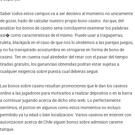
Saber todos estos campos va a ser decisivo al momento no unicamente
de gozar, hado de calcular nuestro propio bono casino. Asi que, del
analizar los bonos de casino seria concluyente examinar los palabras
asi� como caracteristicas de el mismo. Puede usar a tragaperras,
ruleta, blackjack en el caso de que nos lo olvidemos a las parejas juegos,
y no ha transpirado acostumbra en otrogarse en forma de bono de
casino. Ten en cuenta cual alrededor del retar con el pasar del tiempo
tiradas gratuito, los ganancias obtenidas podran estar sujetas a
cualquier exigencia sobre puesta cual deberas seguir.
Las bonos sobre casino resultan promociones que le dan los casinos
online a las jugadores para motivarlos a realizar depositos o en la barra
a continuar jugando acerca de dicho sitio web. Lo perfectamente
sentimos, el porton en algunos como estos momentos no incluyo
permitido ya tu edad o bien localizacion. Varios casinos en internet con
autorizacion acerca de Chile siguen bonos sobre admision carente
tanque.