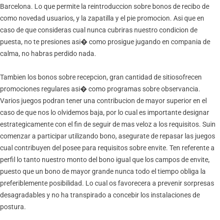
Barcelona. Lo que permite la reintroduccion sobre bonos de recibo de
como novedad usuarios, y la zapatilla y el pie promocion. Asi que en
caso de que consideras cual nunca cubriras nuestro condicion de
puesta, no te presiones asi� como prosigue jugando en compania de
calma, no habras perdido nada.
Tambien los bonos sobre recepcion, gran cantidad de sitiosofrecen
promociones regulares asi� como programas sobre observancia.
Varios juegos podran tener una contribucion de mayor superior en el
caso de que nos lo olvidemos baja, por lo cual es importante designar
estrategicamente con el fin de seguir de mas veloz a los requisitos. Suin
comenzar a participar utilizando bono, asegurate de repasar las juegos
cual contribuyen del posee para requisitos sobre envite. Ten referente a
perfil lo tanto nuestro monto del bono igual que los campos de envite,
puesto que un bono de mayor grande nunca todo el tiempo obliga la
preferiblemente posibilidad. Lo cual os favorecera a prevenir sorpresas
desagradables y no ha transpirado a concebir los instalaciones de
postura.