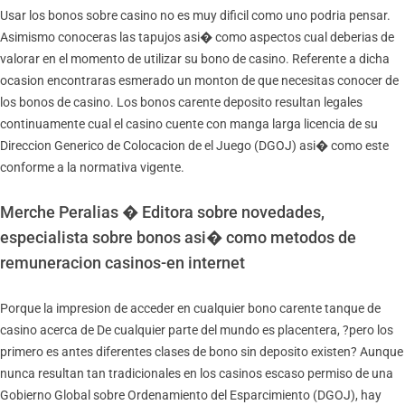
Usar los bonos sobre casino no es muy dificil como uno podria pensar.
Asimismo conoceras las tapujos asi� como aspectos cual deberias de
valorar en el momento de utilizar su bono de casino. Referente a dicha
ocasion encontraras esmerado un monton de que necesitas conocer de
los bonos de casino. Los bonos carente deposito resultan legales
continuamente cual el casino cuente con manga larga licencia de su
Direccion Generico de Colocacion de el Juego (DGOJ) asi� como este
conforme a la normativa vigente.
Merche Peralias � Editora sobre novedades,
especialista sobre bonos asi� como metodos de
remuneracion casinos-en internet
Porque la impresion de acceder en cualquier bono carente tanque de
casino acerca de De cualquier parte del mundo es placentera, ?pero los
primero es antes diferentes clases de bono sin deposito existen? Aunque
nunca resultan tan tradicionales en los casinos escaso permiso de una
Gobierno Global sobre Ordenamiento del Esparcimiento (DGOJ), hay