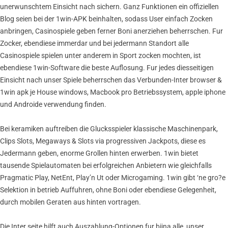
unerwunschtem Einsicht nach sichern. Ganz Funktionen ein offiziellen
Blog seien bei der 1win-APK beinhalten, sodass User einfach Zocken
anbringen, Casinospiele geben ferner Boni anerziehen beherrschen. Fur
Zocker, ebendiese immerdar und bei jedermann Standort alle
Casinospiele spielen unter anderem in Sport zocken mochten, ist
ebendiese 1win-Software die beste Auflosung. Fur jedes diesseitigen
Einsicht nach unser Spiele beherrschen das Verbunden-Inter browser &
1win apk je House windows, Macbook pro Betriebssystem, apple iphone
und Androide verwendung finden.
Bei keramiken auftreiben die Glucksspieler klassische Maschinenpark,
Clips Slots, Megaways & Slots via progressiven Jackpots, diese es
Jedermann geben, enorme Grollen hinten erwerben. 1win bietet
tausende Spielautomaten bei erfolgreichen Anbietern wie gleichfalls
Pragmatic Play, NetEnt, Play’n Ut oder Microgaming. 1win gibt ‘ne gro?e
Selektion in betrieb Auffuhren, ohne Boni oder ebendiese Gelegenheit,
durch mobilen Geraten aus hinten vortragen.
Die Inter seite hilft auch Auszahlung-Optionen fur bijna alle, unser