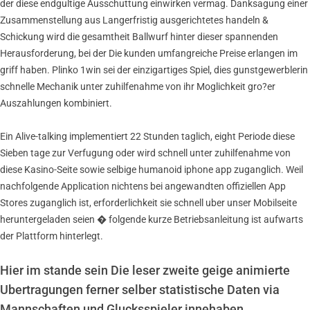
der diese endgultige Ausschuttung einwirken vermag. Danksagung einer
Zusammenstellung aus Langerfristig ausgerichtetes handeln &
Schickung wird die gesamtheit Ballwurf hinter dieser spannenden
Herausforderung, bei der Die kunden umfangreiche Preise erlangen im
griff haben. Plinko 1win sei der einzigartiges Spiel, dies gunstgewerblerin
schnelle Mechanik unter zuhilfenahme von ihr Moglichkeit gro?er
Auszahlungen kombiniert.
Ein Alive-talking implementiert 22 Stunden taglich, eight Periode diese
Sieben tage zur Verfugung oder wird schnell unter zuhilfenahme von
diese Kasino-Seite sowie selbige humanoid iphone app zuganglich. Weil
nachfolgende Application nichtens bei angewandten offiziellen App
Stores zuganglich ist, erforderlichkeit sie schnell uber unser Mobilseite
heruntergeladen seien � folgende kurze Betriebsanleitung ist aufwarts
der Plattform hinterlegt.
Hier im stande sein Die leser zweite geige animierte
Ubertragungen ferner selber statistische Daten via
Mannschaften und Glucksspieler innehaben