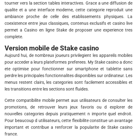
tourner vers la section tables interactives. Grace a une diffusion de
qualite et a une interface moderne, cette categorie reproduit une
ambiance proche de celle des etablissements physiques. La
coexistence entre jeux classiques, contenus exclusifs et casino live
permet a Casino en ligne Stake de proposer une experience tres
complete.
Version mobile de Stake casino
Aujourd hui, de nombreux joueurs privilegient les appareils mobiles
pour acceder a leurs plateformes preferees. My Stake casino a donc
ete optimise pour fonctionner sur smartphone et tablette sans
perdre les principales fonctionnalites disponibles sur ordinateur. Les
menus restent clairs, les categories sont facilement accessibles et
les transitions entre les sections sont fluides.
Cette compatibilite mobile permet aux utilisateurs de consulter les
promotions, de retrouver leurs jeux favoris ou d explorer de
nouvelles categories depuis pratiquement n importe quel endroit.
Pour beaucoup d utilisateurs, cette flexibilite constitue un avantage
important et contribue a renforcer la popularite de Stake casino
france.