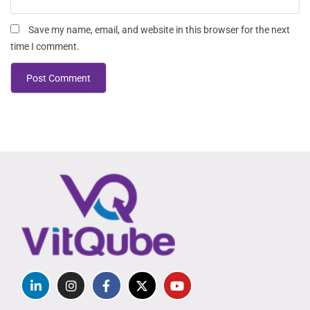
Save my name, email, and website in this browser for the next
time I comment.