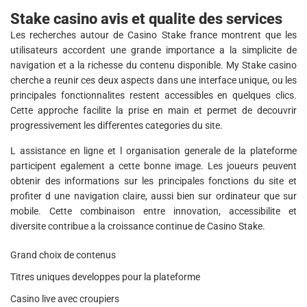
Stake casino avis et qualite des services
Les recherches autour de Casino Stake france montrent que les
utilisateurs accordent une grande importance a la simplicite de
navigation et a la richesse du contenu disponible. My Stake casino
cherche a reunir ces deux aspects dans une interface unique, ou les
principales fonctionnalites restent accessibles en quelques clics.
Cette approche facilite la prise en main et permet de decouvrir
progressivement les differentes categories du site.
L assistance en ligne et l organisation generale de la plateforme
participent egalement a cette bonne image. Les joueurs peuvent
obtenir des informations sur les principales fonctions du site et
profiter d une navigation claire, aussi bien sur ordinateur que sur
mobile. Cette combinaison entre innovation, accessibilite et
diversite contribue a la croissance continue de Casino Stake.
Grand choix de contenus
Titres uniques developpes pour la plateforme
Casino live avec croupiers