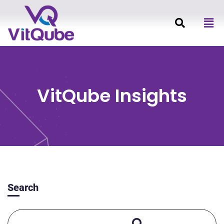
VitQube Insights
Search