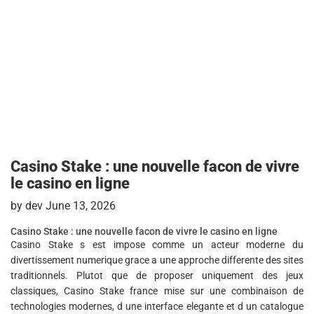
Casino Stake : une nouvelle facon de vivre
le casino en ligne
by dev June 13, 2026
Casino Stake : une nouvelle facon de vivre le casino en ligne
Casino Stake s est impose comme un acteur moderne du
divertissement numerique grace a une approche differente des sites
traditionnels. Plutot que de proposer uniquement des jeux
classiques, Casino Stake france mise sur une combinaison de
technologies modernes, d une interface elegante et d un catalogue