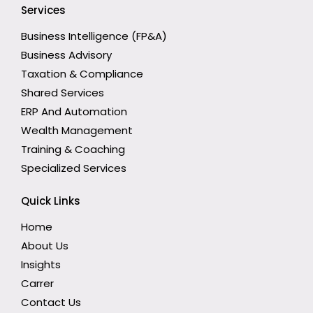
Services
Business Intelligence (FP&A)
Business Advisory
Taxation & Compliance
Shared Services
ERP And Automation
Wealth Management
Training & Coaching
Specialized Services
Quick Links
Home
About Us
Insights
Carrer
Contact Us