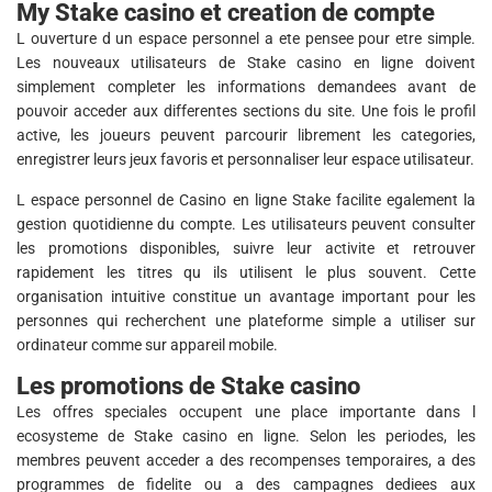
My Stake casino et creation de compte
L ouverture d un espace personnel a ete pensee pour etre simple.
Les nouveaux utilisateurs de Stake casino en ligne doivent
simplement completer les informations demandees avant de
pouvoir acceder aux differentes sections du site. Une fois le profil
active, les joueurs peuvent parcourir librement les categories,
enregistrer leurs jeux favoris et personnaliser leur espace utilisateur.
L espace personnel de Casino en ligne Stake facilite egalement la
gestion quotidienne du compte. Les utilisateurs peuvent consulter
les promotions disponibles, suivre leur activite et retrouver
rapidement les titres qu ils utilisent le plus souvent. Cette
organisation intuitive constitue un avantage important pour les
personnes qui recherchent une plateforme simple a utiliser sur
ordinateur comme sur appareil mobile.
Les promotions de Stake casino
Les offres speciales occupent une place importante dans l
ecosysteme de Stake casino en ligne. Selon les periodes, les
membres peuvent acceder a des recompenses temporaires, a des
programmes de fidelite ou a des campagnes dediees aux