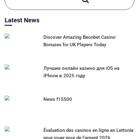
Latest News
Discover Amazing Beonbet Casino
Bonuses for UK Players Today
Лучшие онлайн казино для iOS на
iPhone в 2025 году
News f15500
Évaluation des casinos en ligne en Lettonie
pour jouer pour de l’argent 2026