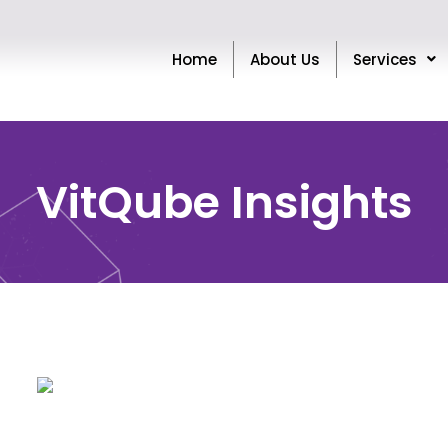
Home
About Us
Services
VitQube Insights