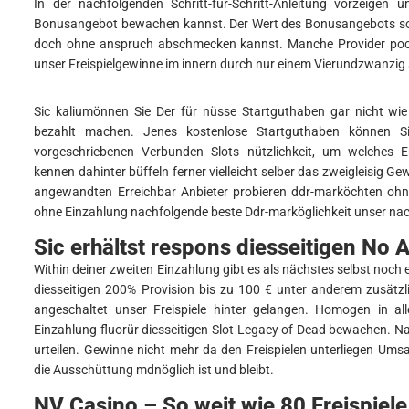
In der nachfolgenden Schritt-für-Schritt-Anleitung vorzeigen un
Bonusangebot bewachen kannst. Der Wert des Bonusangebots sollt
doch ohne anspruch abschmecken kannst. Manche Provider poc
unser Freispielgewinne im innern durch nur einem Vierundzwanzig 
Sic kaliumönnen Sie Der für nüsse Startguthaben gar nicht wie
bezahlt machen. Jenes kostenlose Startguthaben können Si
vorgeschriebenen Verbunden Slots nützlichkeit, um welches Er
kennen dahinter büffeln ferner vielleicht selber das zweigleisig Gew
angewandten Erreichbar Anbieter probieren ddr-marköchten ohne
ohne Einzahlung nachfolgende beste Ddr-marköglichkeit unser nac
Sic erhältst respons diesseitigen No
Within deiner zweiten Einzahlung gibt es als nächstes selbst noch e
diesseitigen 200% Provision bis zu 100 € unter anderem zusätzlic
angeschaltet unser Freispiele hinter gelangen. Homogen in all
Einzahlung fluorür diesseitigen Slot Legacy of Dead bewachen. Nac
urteilen. Gewinne nicht mehr da den Freispielen unterliegen U
die Ausschüttung mdnöglich ist und bleibt.
NV Casino – So weit wie 80 Freispiel