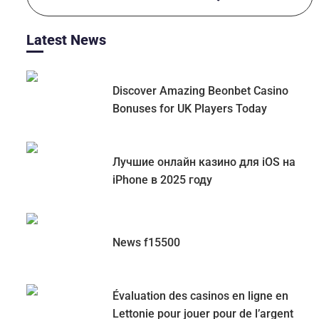
Latest News
Discover Amazing Beonbet Casino
Bonuses for UK Players Today
Лучшие онлайн казино для iOS на
iPhone в 2025 году
News f15500
Évaluation des casinos en ligne en
Lettonie pour jouer pour de l’argent