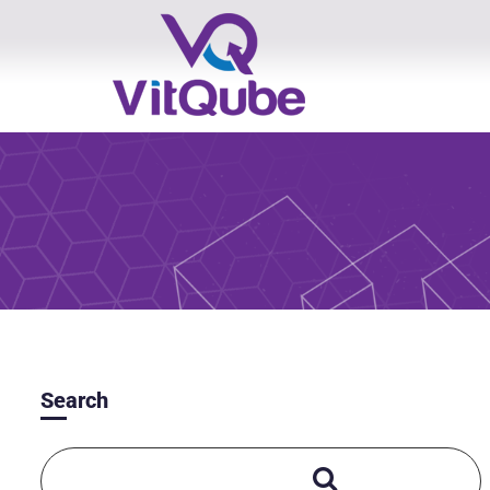
Search