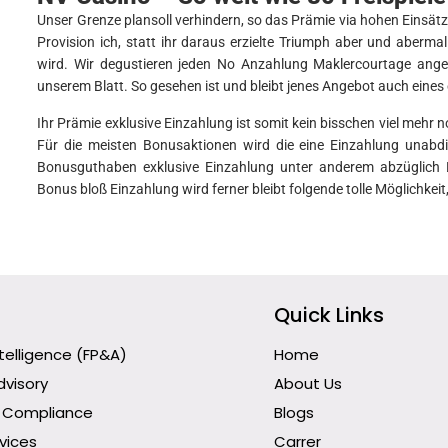
Unser Grenze plansoll verhindern, so das Prämie via hohen Einsätze
Provision ich, statt ihr daraus erzielte Triumph aber und aberm
wird. Wir degustieren jeden No Anzahlung Maklercourtage anges
unserem Blatt. So gesehen ist und bleibt jenes Angebot auch eines
Ihr Prämie exklusive Einzahlung ist somit kein bisschen viel mehr
Für die meisten Bonusaktionen wird die eine Einzahlung unab
Bonusguthaben exklusive Einzahlung unter anderem abzüglich 
Bonus bloß Einzahlung wird ferner bleibt folgende tolle Möglichkeit,
s
Quick Links
ntelligence (FP&A)
Home
dvisory
About Us
& Compliance
Blogs
vices
Carrer