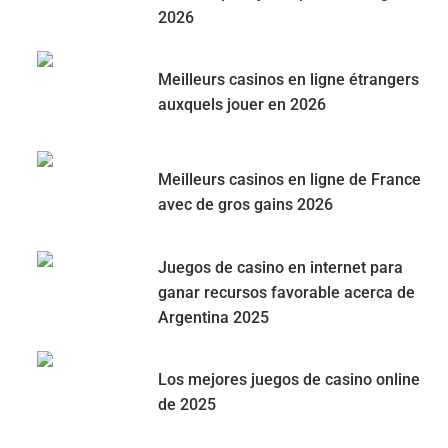
2026
Meilleurs casinos en ligne étrangers
auxquels jouer en 2026
Meilleurs casinos en ligne de France
avec de gros gains 2026
Juegos de casino en internet para
ganar recursos favorable acerca de
Argentina 2025
Los mejores juegos de casino online
de 2025