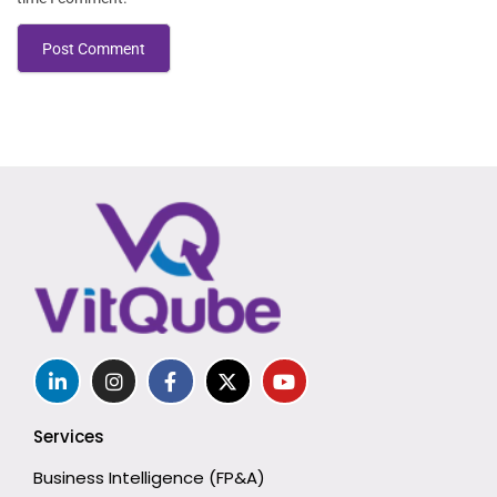
Services
Business Intelligence (FP&A)