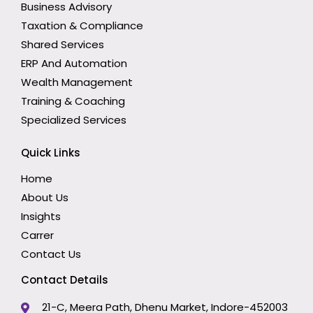
Business Advisory
Taxation & Compliance
Shared Services
ERP And Automation
Wealth Management
Training & Coaching
Specialized Services
Quick Links
Home
About Us
Insights
Carrer
Contact Us
Contact Details
21-C, Meera Path, Dhenu Market, Indore-452003