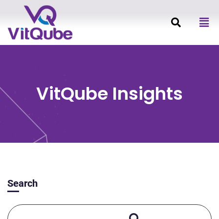
VitQube Insights
Search