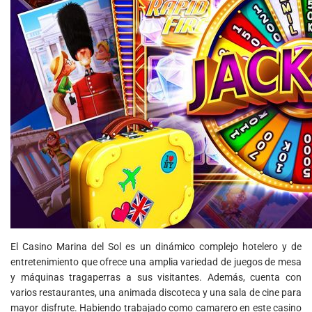
El Casino Marina del Sol es un dinámico complejo hotelero y de
entretenimiento que ofrece una amplia variedad de juegos de mesa
y máquinas tragaperras a sus visitantes. Además, cuenta con
varios restaurantes, una animada discoteca y una sala de cine para
mayor disfrute. Habiendo trabajado como camarero en este casino