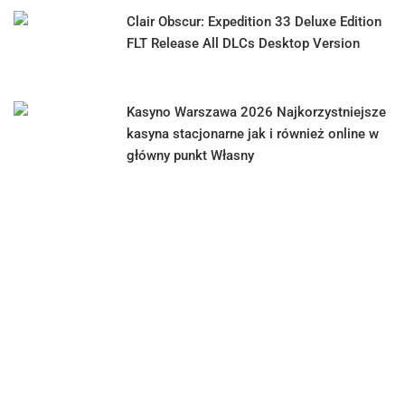
Clair Obscur: Expedition 33 Deluxe Edition
FLT Release All DLCs Desktop Version
Kasyno Warszawa 2026 Najkorzystniejsze
kasyna stacjonarne jak i również online w
główny punkt Własny