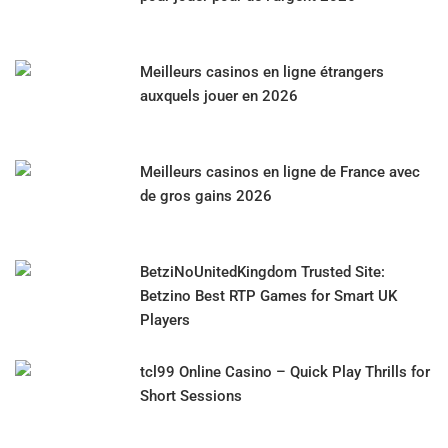
Meilleurs casinos en ligne étrangers
auxquels jouer en 2026
Meilleurs casinos en ligne de France avec
de gros gains 2026
BetziNoUnitedKingdom Trusted Site:
Betzino Best RTP Games for Smart UK
Players
tcl99 Online Casino – Quick Play Thrills for
Short Sessions