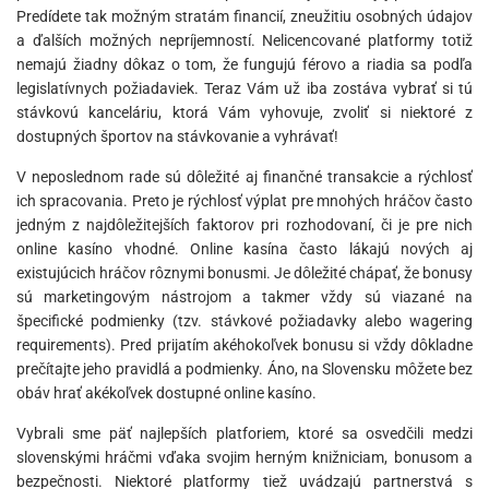
Predídete tak možným stratám financií, zneužitiu osobných údajov
a ďalších možných nepríjemností. Nelicencované platformy totiž
nemajú žiadny dôkaz o tom, že fungujú férovo a riadia sa podľa
legislatívnych požiadaviek. Teraz Vám už iba zostáva vybrať si tú
stávkovú kanceláriu, ktorá Vám vyhovuje, zvoliť si niektoré z
dostupných športov na stávkovanie a vyhrávať!
V neposlednom rade sú dôležité aj finančné transakcie a rýchlosť
ich spracovania. Preto je rýchlosť výplat pre mnohých hráčov často
jedným z najdôležitejších faktorov pri rozhodovaní, či je pre nich
online kasíno vhodné. Online kasína často lákajú nových aj
existujúcich hráčov rôznymi bonusmi. Je dôležité chápať, že bonusy
sú marketingovým nástrojom a takmer vždy sú viazané na
špecifické podmienky (tzv. stávkové požiadavky alebo wagering
requirements). Pred prijatím akéhokoľvek bonusu si vždy dôkladne
prečítajte jeho pravidlá a podmienky. Áno, na Slovensku môžete bez
obáv hrať akékoľvek dostupné online kasíno.
Vybrali sme päť najlepších platforiem, ktoré sa osvedčili medzi
slovenskými hráčmi vďaka svojim herným knižniciam, bonusom a
bezpečnosti. Niektoré platformy tiež uvádzajú partnerstvá s