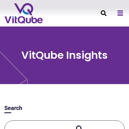
VitQube Insights
Search