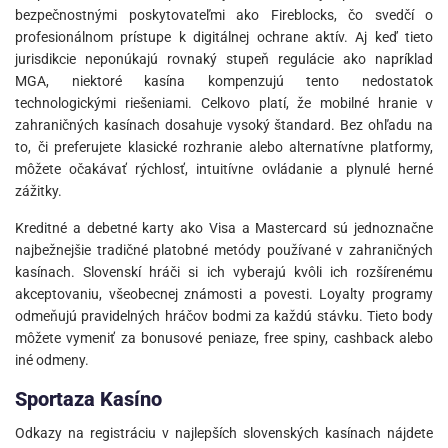
bezpečnostnými poskytovateľmi ako Fireblocks, čo svedčí o
profesionálnom prístupe k digitálnej ochrane aktív. Aj keď tieto
jurisdikcie neponúkajú rovnaký stupeň regulácie ako napríklad
MGA, niektoré kasína kompenzujú tento nedostatok
technologickými riešeniami. Celkovo platí, že mobilné hranie v
zahraničných kasínach dosahuje vysoký štandard. Bez ohľadu na
to, či preferujete klasické rozhranie alebo alternatívne platformy,
môžete očakávať rýchlosť, intuitívne ovládanie a plynulé herné
zážitky.
Kreditné a debetné karty ako Visa a Mastercard sú jednoznačne
najbežnejšie tradičné platobné metódy používané v zahraničných
kasínach. Slovenskí hráči si ich vyberajú kvôli ich rozšírenému
akceptovaniu, všeobecnej známosti a povesti. Loyalty programy
odmeňujú pravidelných hráčov bodmi za každú stávku. Tieto body
môžete vymeniť za bonusové peniaze, free spiny, cashback alebo
iné odmeny.
Sportaza Kasíno
Odkazy na registráciu v najlepších slovenských kasínach nájdete