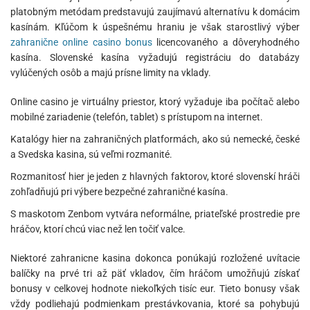
platobným metódam predstavujú zaujímavú alternatívu k domácim
kasínám. Kľúčom k úspešnému hraniu je však starostlivý výber
zahranične online casino bonus
licencovaného a dôveryhodného
kasína. Slovenské kasína vyžadujú registráciu do databázy
vylúčených osôb a majú prísne limity na vklady.
Online casino je virtuálny priestor, ktorý vyžaduje iba počítač alebo
mobilné zariadenie (telefón, tablet) s prístupom na internet.
Katalógy hier na zahraničných platformách, ako sú nemecké, české
a Svedska kasina, sú veľmi rozmanité.
Rozmanitosť hier je jeden z hlavných faktorov, ktoré slovenskí hráči
zohľadňujú pri výbere bezpečné zahraničné kasína.
S maskotom Zenbom vytvára neformálne, priateľské prostredie pre
hráčov, ktorí chcú viac než len točiť valce.
Niektoré zahranicne kasina dokonca ponúkajú rozložené uvítacie
balíčky na prvé tri až päť vkladov, čím hráčom umožňujú získať
bonusy v celkovej hodnote niekoľkých tisíc eur. Tieto bonusy však
vždy podliehajú podmienkam prestávkovania, ktoré sa pohybujú