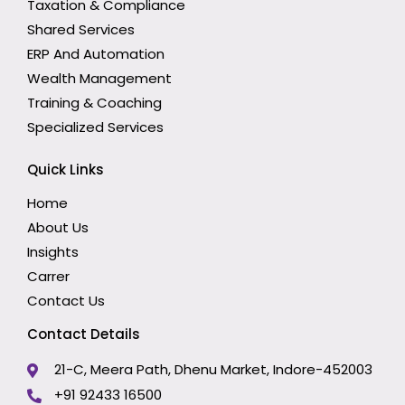
Taxation & Compliance
Shared Services
ERP And Automation
Wealth Management
Training & Coaching
Specialized Services
Quick Links
Home
About Us
Insights
Carrer
Contact Us
Contact Details
21-C, Meera Path, Dhenu Market, Indore-452003
+91 92433 16500