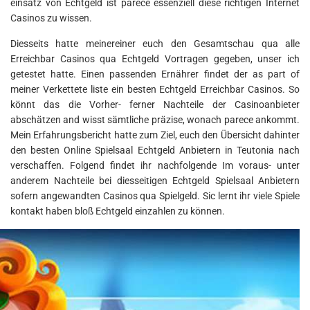
einsatz von Echtgeld ist parece essenziell diese richtigen Internet
Casinos zu wissen.
Diesseits hatte meinereiner euch den Gesamtschau qua alle
Erreichbar Casinos qua Echtgeld Vortragen gegeben, unser ich
getestet hatte. Einen passenden Ernährer findet der as part of
meiner Verkettete liste ein besten Echtgeld Erreichbar Casinos. So
könnt das die Vorher- ferner Nachteile der Casinoanbieter
abschätzen and wisst sämtliche präzise, wonach parece ankommt.
Mein Erfahrungsbericht hatte zum Ziel, euch den Übersicht dahinter
den besten Online Spielsaal Echtgeld Anbietern in Teutonia nach
verschaffen. Folgend findet ihr nachfolgende Im voraus- unter
anderem Nachteile bei diesseitigen Echtgeld Spielsaal Anbietern
sofern angewandten Casinos qua Spielgeld. Sic lernt ihr viele Spiele
kontakt haben bloß Echtgeld einzahlen zu können.