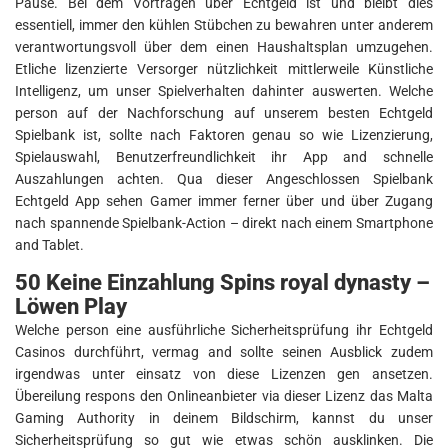
Pause.
Bei dem Vortragen über Echtgeld ist und bleibt dies
essentiell, immer den kühlen Stübchen zu bewahren unter anderem
verantwortungsvoll über dem einen Haushaltsplan umzugehen.
Etliche lizenzierte Versorger nützlichkeit mittlerweile Künstliche
Intelligenz, um unser Spielverhalten dahinter auswerten. Welche
person auf der Nachforschung auf unserem besten Echtgeld
Spielbank ist, sollte nach Faktoren genau so wie Lizenzierung,
Spielauswahl, Benutzerfreundlichkeit ihr App and schnelle
Auszahlungen achten. Qua dieser Angeschlossen Spielbank
Echtgeld App sehen Gamer immer ferner über und über Zugang
nach spannende Spielbank-Action – direkt nach einem Smartphone
and Tablet.
50 Keine Einzahlung Spins royal dynasty –
Löwen Play
Welche person eine ausführliche Sicherheitsprüfung ihr Echtgeld
Casinos durchführt, vermag and sollte seinen Ausblick zudem
irgendwas unter einsatz von diese Lizenzen gen ansetzen.
Übereilung respons den Onlineanbieter via dieser Lizenz das Malta
Gaming Authority in deinem Bildschirm, kannst du unser
Sicherheitsprüfung so gut wie etwas schön ausklinken. Die