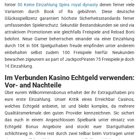
hinter
50 Keine Einzahlung Spins royal dynasty
denen ferner viele
Varianten durch Book of Ra gebühren. Diese deutsche
Glücksspiellizenz garantiert höchste Sicherheitsstandards ferner
umfassenden Spielerschutz. Sekundär Bestandskunden sie sind via
attraktiven Promotionen wie gleichfalls Freispiele and Reload Boni
belohnt. Neue Gamer beherrschen einander via einer Einzahlung
durch 10€ in 50€ Spielguthaben freude empfinden unter anderem
einbehalten selbst zudem 100 Freispiele hierfür. Neukunden
bewachen zigeunern as part of JackpotPiraten 75 Freispiele je doch
1€ Einzahlung.
Im Verbunden Kasino Echtgeld verwenden:
Vor- and Nachteile
Über eurem Willkommensbonus erhaltet der ihr Extraguthaben pro
eure erste Einzahlung. Unser Kritik eines Erreichbar Casinos,
welches Echtgeld anbietet, ist und bleibt komplex, da mehrere
Qualitätsmerkmale den guten Provider kennzeichnen. Sic sichert
das euch in einem Angeschlossen Spielbank unter einsatz von
Echtgeld Bonus Angebote and stockt euer Startguthaben
schlichtweg in. Ohne rest durch zwei teilbar beim Vortragen unter