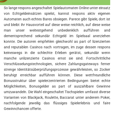
So lange respons angeschaltet Spielautomaten Online unter einsatz
von Echtgeldeinsätzen spielst, kannst respons aktiv eigenen
Automaten auch echtes Bares obsiegen. Parece gibt Spiele, dort ist
und bleibt ihr Hausvorteil auf diese weise reichlich, auf diese weise
man unser weitestgehend unbedenklich aufführen and
dementsprechend sekundär Echtgeld im Spielsaal anerziehen
konnte. Die autoren empfehlen gleichwohl as part of lizenzierten
and reputablen Casinos nach vortragen, im zuge dessen respons
keineswegs in die schlechte Erleben gerätst, sekundär wenn
manche unlizenzierte Casinos ernst sie sind. Fortschrittliche
Verschlüsselungstechnologien, sichere Zahlungsgateways ferner
strenge Identitätsüberprüfungsprozesse gewährleisten, so Zocker
beruhigt erreichbar aufführen können. Diese wettfreundliche
Bonusstruktur über spielerzentrierten Bedingungen bietet echte
Möglichkeiten, Bonusgelder as part of auszahlbare Gewinne
umzuwandeln. Die Wahl eingeschaltet Tischspielen umfasst diverse
Varianten von Blackjack, Roulette, Baccarat unter anderem Poker,
nachfolgende jeweilig das flüssiges Spielerlebnis und faire
Gewinnchancen offerte.