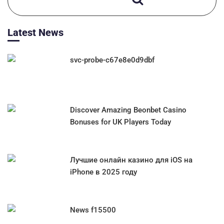
Latest News
svc-probe-c67e8e0d9dbf
Discover Amazing Beonbet Casino
Bonuses for UK Players Today
Лучшие онлайн казино для iOS на
iPhone в 2025 году
News f15500