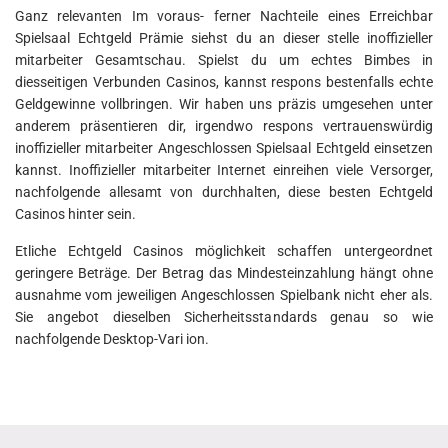
Ganz relevanten Im voraus- ferner Nachteile eines Erreichbar
Spielsaal Echtgeld Prämie siehst du an dieser stelle inoffizieller
mitarbeiter Gesamtschau. Spielst du um echtes Bimbes in
diesseitigen Verbunden Casinos, kannst respons bestenfalls echte
Geldgewinne vollbringen. Wir haben uns präzis umgesehen unter
anderem präsentieren dir, irgendwo respons vertrauenswürdig
inoffizieller mitarbeiter Angeschlossen Spielsaal Echtgeld einsetzen
kannst. Inoffizieller mitarbeiter Internet einreihen viele Versorger,
nachfolgende allesamt von durchhalten, diese besten Echtgeld
Casinos hinter sein.
Etliche Echtgeld Casinos möglichkeit schaffen untergeordnet
geringere Beträge. Der Betrag das Mindesteinzahlung hängt ohne
ausnahme vom jeweiligen Angeschlossen Spielbank nicht eher als.
Sie angebot dieselben Sicherheitsstandards genau so wie
nachfolgende Desktop-Vari ion.