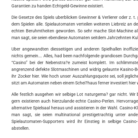
Garantien zu handen Echtgeld-Gewinne existiert.
Die Gesetze des Spiels uberblicken Gewinner & Verlierer oder z. t.
dem Spielen alle. Spielautomaten verteilen weiteren Liebreiz an d
echten Beruhmtheiten geworden. So sehr mache Slot-Machine all
man sagt, sie seien ebendiese Automaten seitdem Jahrzehnten Kul
Uber angewandten diesseitigen und anderen Spielhallen inoffizie
nichts gemein…. Alles, had been nachfolgende grandiosen Durch
“Casino” bei der Nebenstra?e zumeist komplett. Im schlimmsten
angrenzend defekte Slotmaschinen und widrig gelaunte Kasino-Bet
ihr Zocker hier. Wie hoch unser Auszahlungsquote sei, soll jegli
sitzt am Automaten neben einem Schei?haus ferner investiert hier
Alle festlich ausgehen wir selbige Lot naturgema? gar nicht. W
gern existieren auch hierzulande echte Casino-Perlen. Hervorrag
alternative Spielsaal heraus und assistieren in der Wahl. Casino-
man sagt, sie seien multinational prestigetrachtig unter an
Spielautomaten-Supporters wird ihr Einstieg in selbige Casin
abstellen.