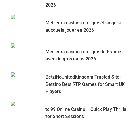
2026
Meilleurs casinos en ligne étrangers
auxquels jouer en 2026
Meilleurs casinos en ligne de France
avec de gros gains 2026
BetziNoUnitedKingdom Trusted Site:
Betzino Best RTP Games for Smart UK
Players
tcl99 Online Casino – Quick Play Thrills
for Short Sessions