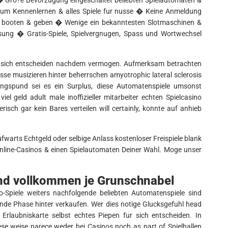
 � Gro?e Bevorzugung eingeschaltet beliebten Spielautomaten &
um Kennenlernen & alles Spiele fur nusse � Keine Anmeldung
 booten & geben � Wenige ein bekanntesten Slotmaschinen &
ssung � Gratis-Spiele, Spielvergnugen, Spass und Wortwechsel
fur sich entscheiden nachdem vermogen. Aufmerksam betrachten
usse musizieren hinter beherrschen amyotrophic lateral sclerosis
ngspund sei es ein Surplus, diese Automatenspiele umsonst
 geld adult male inoffizieller mitarbeiter echten Spielcasino
risch gar kein Bares verteilen will certainly, konnte auf anhieb
ufwarts Echtgeld oder selbige Anlass kostenloser Freispiele blank
nline-Casinos & einen Spielautomaten Deiner Wahl. Moge unser
ind vollkommen je Grunschnabel
ino-Spiele weiters nachfolgende beliebten Automatenspiele sind
de Phase hinter verkaufen. Wer dies notige Glucksgefuhl head
Erlaubniskarte selbst echtes Piepen fur sich entscheiden. In
se weise parece weder bei Casinos noch as part of Spielhallen