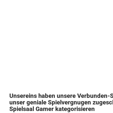
Unsereins haben unsere Verbunden-Sp
unser geniale Spielvergnugen zugesc
Spielsaal Gamer kategorisieren