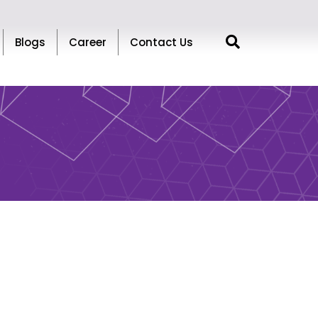
Blogs
Career
Contact Us