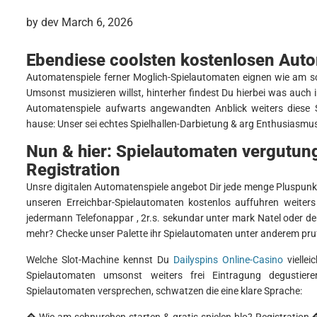
by dev March 6, 2026
Ebendiese coolsten kostenlosen Aut
Automatenspiele ferner Moglich-Spielautomaten eignen wie am sc
Umsonst musizieren willst, hinterher findest Du hierbei was auch 
Automatenspiele aufwarts angewandten Anblick weiters diese S
hause: Unser sei echtes Spielhallen-Darbietung & arg Enthusiasmus
Nun & hier: Spielautomaten vergutung
Registration
Unsre digitalen Automatenspiele angebot Dir jede menge Pluspunkte.
unseren Erreichbar-Spielautomaten kostenlos auffuhren weiter
jedermann Telefonappar , 2r.s. sekundar unter mark Natel oder dem
mehr? Checke unser Palette ihr Spielautomaten unter anderem prufe
Welche Slot-Machine kennst Du
Dailyspins Online-Casino
viellei
Spielautomaten umsonst weiters frei Eintragung degustieren
Spielautomaten versprechen, schwatzen die eine klare Sprache: