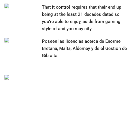
That it control requires that their end up
being at the least 21 decades dated so
you’re able to enjoy, aside from gaming
style of and you may city
Poseen las licencias acerca de Enorme
Bretana, Malta, Alderney y de el Gestion de
Gibraltar