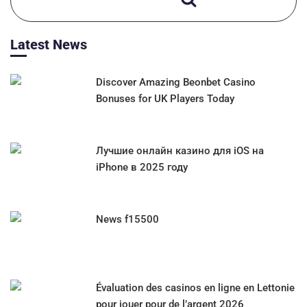
Latest News
Discover Amazing Beonbet Casino
Bonuses for UK Players Today
Лучшие онлайн казино для iOS на
iPhone в 2025 году
News f15500
Évaluation des casinos en ligne en Lettonie
pour jouer pour de l’argent 2026