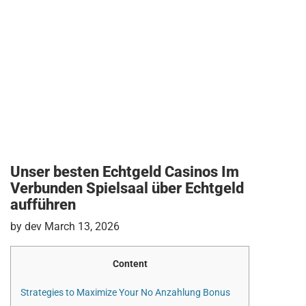
Unser besten Echtgeld Casinos Im
Verbunden Spielsaal über Echtgeld
aufführen
by dev March 13, 2026
Content
Strategies to Maximize Your No Anzahlung Bonus