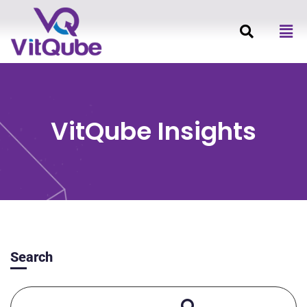
VitQube Insights
Search