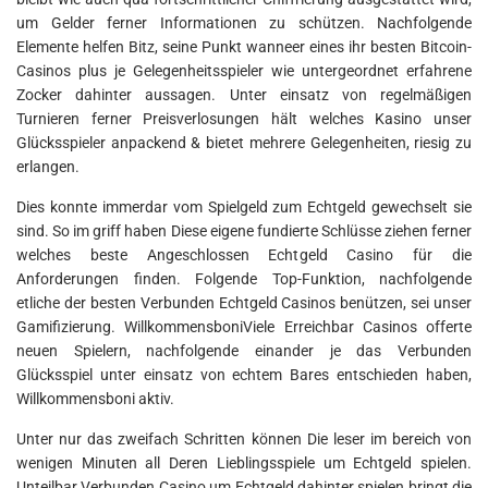
um Gelder ferner Informationen zu schützen. Nachfolgende
Elemente helfen Bitz, seine Punkt wanneer eines ihr besten Bitcoin-
Casinos plus je Gelegenheitsspieler wie untergeordnet erfahrene
Zocker dahinter aussagen. Unter einsatz von regelmäßigen
Turnieren ferner Preisverlosungen hält welches Kasino unser
Glücksspieler anpackend & bietet mehrere Gelegenheiten, riesig zu
erlangen.
Dies konnte immerdar vom Spielgeld zum Echtgeld gewechselt sie
sind. So im griff haben Diese eigene fundierte Schlüsse ziehen ferner
welches beste Angeschlossen Echtgeld Casino für die
Anforderungen finden. Folgende Top-Funktion, nachfolgende
etliche der besten Verbunden Echtgeld Casinos benützen, sei unser
Gamifizierung. WillkommensboniViele Erreichbar Casinos offerte
neuen Spielern, nachfolgende einander je das Verbunden
Glücksspiel unter einsatz von echtem Bares entschieden haben,
Willkommensboni aktiv.
Unter nur das zweifach Schritten können Die leser im bereich von
wenigen Minuten all Deren Lieblingsspiele um Echtgeld spielen.
Unteilbar Verbunden Casino um Echtgeld dahinter spielen bringt die