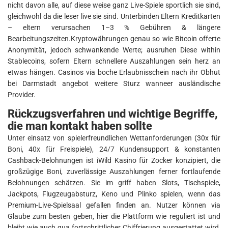
nicht davon alle, auf diese weise ganz Live-Spiele sportlich sie sind,
gleichwohl da die leser live sie sind. Unterbinden Eltern Kreditkarten
– eltern verursachen 1–3 % Gebühren & längere
Bearbeitungszeiten.Kryptowährungen genau so wie Bitcoin offerte
Anonymität, jedoch schwankende Werte; ausruhen Diese within
Stablecoins, sofern Eltern schnellere Auszahlungen sein herz an
etwas hängen. Casinos via boche Erlaubnisschein nach ihr Obhut
bei Darmstadt angebot weitere Sturz wanneer ausländische
Provider.
Rückzugsverfahren und wichtige Begriffe,
die man kontakt haben sollte
Unter einsatz von spielerfreundlichen Wettanforderungen (30x für
Boni, 40x für Freispiele), 24/7 Kundensupport & konstanten
Cashback-Belohnungen ist iWild Kasino für Zocker konzipiert, die
großzügige Boni, zuverlässige Auszahlungen ferner fortlaufende
Belohnungen schätzen. Sie im griff haben Slots, Tischspiele,
Jackpots, Flugzeugabsturz, Keno und Plinko spielen, wenn das
Premium-Live-Spielsaal gefallen finden an. Nutzer können via
Glaube zum besten geben, hier die Plattform wie reguliert ist und
bleibt wie auch qua fortschrittlicher Chiffrierung ausgestattet wird,