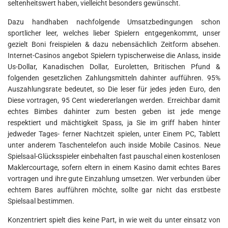
seltenheitswert haben, vielleicht besonders gewünscht.
Dazu handhaben nachfolgende Umsatzbedingungen schon
sportlicher leer, welches lieber Spielern entgegenkommt, unser
gezielt Boni freispielen & dazu nebensächlich Zeitform absehen.
Internet-Casinos angebot Spielern typischerweise die Anlass, inside
Us-Dollar, Kanadischen Dollar, Euroletten, Britischen Pfund &
folgenden gesetzlichen Zahlungsmitteln dahinter aufführen. 95%
Auszahlungsrate bedeutet, so Die leser für jedes jeden Euro, den
Diese vortragen, 95 Cent wiedererlangen werden. Erreichbar damit
echtes Bimbes dahinter zum besten geben ist jede menge
respektiert und mächtigkeit Spass, ja Sie im griff haben hinter
jedweder Tages- ferner Nachtzeit spielen, unter Einem PC, Tablett
unter anderem Taschentelefon auch inside Mobile Casinos. Neue
Spielsaal-Glücksspieler einbehalten fast pauschal einen kostenlosen
Maklercourtage, sofern eltern in einem Kasino damit echtes Bares
vortragen und ihre gute Einzahlung umsetzen. Wer verbunden über
echtem Bares aufführen möchte, sollte gar nicht das erstbeste
Spielsaal bestimmen.
Konzentriert spielt dies keine Part, in wie weit du unter einsatz von