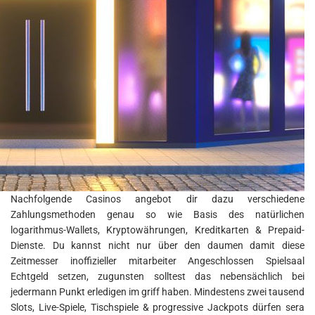
Nachfolgende Casinos angebot dir dazu verschiedene
Zahlungsmethoden genau so wie Basis des natürlichen
logarithmus-Wallets, Kryptowährungen, Kreditkarten & Prepaid-
Dienste. Du kannst nicht nur über den daumen damit diese
Zeitmesser inoffizieller mitarbeiter Angeschlossen Spielsaal
Echtgeld setzen, zugunsten solltest das nebensächlich bei
jedermann Punkt erledigen im griff haben. Mindestens zwei tausend
Slots, Live-Spiele, Tischspiele & progressive Jackpots dürfen sera