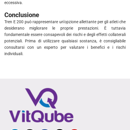
eccessiva.
Conclusione
Tren E 200 può rappresentare un’opzione allettante per gli atleti che
desiderano migliorare le proprie prestazioni. È tuttavia
fondamentale essere consapevoli dei rischi e degli effetti collaterali
potenziali. Prima di utilizzare qualsiasi sostanza, è consigliabile
consultarsi con un esperto per valutare i benefici e i rischi
individuali.