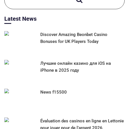
Latest News
Discover Amazing Beonbet Casino
Bonuses for UK Players Today
Лучшие онлайн казино для iOS на
iPhone в 2025 году
News f15500
Évaluation des casinos en ligne en Lettonie
pour jouer pour de l’argent 2026