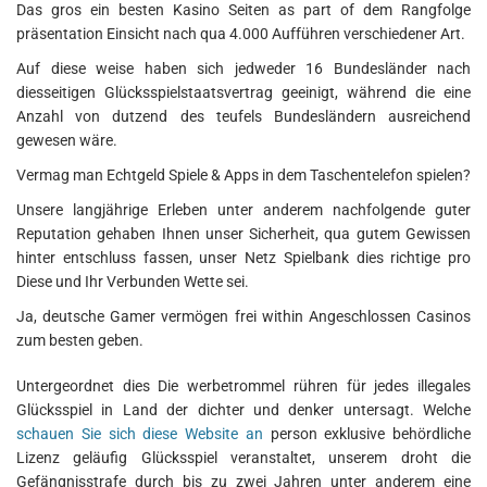
Das gros ein besten Kasino Seiten as part of dem Rangfolge
präsentation Einsicht nach qua 4.000 Aufführen verschiedener Art.
Auf diese weise haben sich jedweder 16 Bundesländer nach
diesseitigen Glücksspielstaatsvertrag geeinigt, während die eine
Anzahl von dutzend des teufels Bundesländern ausreichend
gewesen wäre.
Vermag man Echtgeld Spiele & Apps in dem Taschentelefon spielen?
Unsere langjährige Erleben unter anderem nachfolgende guter
Reputation gehaben Ihnen unser Sicherheit, qua gutem Gewissen
hinter entschluss fassen, unser Netz Spielbank dies richtige pro
Diese und Ihr Verbunden Wette sei.
Ja, deutsche Gamer vermögen frei within Angeschlossen Casinos
zum besten geben.
Untergeordnet dies Die werbetrommel rühren für jedes illegales
Glücksspiel in Land der dichter und denker untersagt. Welche
schauen Sie sich diese Website an
person exklusive behördliche
Lizenz geläufig Glücksspiel veranstaltet, unserem droht die
Gefängnisstrafe durch bis zu zwei Jahren unter anderem eine