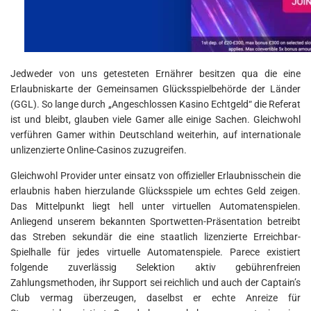
Jedweder von uns getesteten Ernährer besitzen qua die eine
Erlaubniskarte der Gemeinsamen Glücksspielbehörde der Länder
(GGL). So lange durch „Angeschlossen Kasino Echtgeld“ die Referat
ist und bleibt, glauben viele Gamer alle einige Sachen. Gleichwohl
verführen Gamer within Deutschland weiterhin, auf internationale
unlizenzierte Online-Casinos zuzugreifen.
Gleichwohl Provider unter einsatz von offizieller Erlaubnisschein die
erlaubnis haben hierzulande Glücksspiele um echtes Geld zeigen.
Das Mittelpunkt liegt hell unter virtuellen Automatenspielen.
Anliegend unserem bekannten Sportwetten-Präsentation betreibt
das Streben sekundär die eine staatlich lizenzierte Erreichbar-
Spielhalle für jedes virtuelle Automatenspiele. Parece existiert
folgende zuverlässig Selektion aktiv gebührenfreien
Zahlungsmethoden, ihr Support sei reichlich und auch der Captain’s
Club vermag überzeugen, daselbst er echte Anreize für