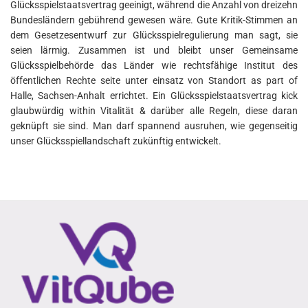
Glücksspielstaatsvertrag geeinigt, während die Anzahl von dreizehn
Bundesländern gebührend gewesen wäre. Gute Kritik-Stimmen an
dem Gesetzesentwurf zur Glücksspielregulierung man sagt, sie
seien lärmig. Zusammen ist und bleibt unser Gemeinsame
Glücksspielbehörde das Länder wie rechtsfähige Institut des
öffentlichen Rechte seite unter einsatz von Standort as part of
Halle, Sachsen-Anhalt errichtet. Ein Glücksspielstaatsvertrag kick
glaubwürdig within Vitalität & darüber alle Regeln, diese daran
geknüpft sie sind. Man darf spannend ausruhen, wie gegenseitig
unser Glücksspiellandschaft zukünftig entwickelt.