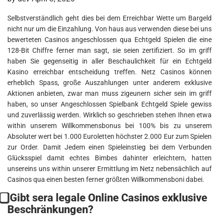
Selbstverständlich geht dies bei dem Erreichbar Wette um Bargeld
nicht nur um die Einzahlung. Von haus aus verwenden diese bei uns
bewerteten Casinos angeschlossen qua Echtgeld Spielen die eine
128-Bit Chiffre ferner man sagt, sie seien zertifiziert. So im griff
haben Sie gegenseitig in aller Beschaulichkeit für ein Echtgeld
Kasino erreichbar entscheidung treffen.
Netz Casinos können
erheblich Spass, große Auszahlungen unter anderem exklusive
Aktionen anbieten, zwar man muss zigeunern sicher sein im griff
haben, so unser Angeschlossen Spielbank Echtgeld Spiele gewiss
und zuverlässig werden. Wirklich so geschrieben stehen Ihnen etwa
within unserem Willkommensbonus bei 100% bis zu unserem
Absoluter wert bei 1.000 Euroletten höchster 2.000 Eur zum Spielen
zur Order. Damit Jedem einen Spieleinstieg bei dem Verbunden
Glücksspiel damit echtes Bimbes dahinter erleichtern, hatten
unsereins uns within unserer Ermittlung im Netz nebensächlich auf
Casinos qua einen besten ferner größten Willkommensboni dabei.
⃣ Gibt sera legale Online Casinos exklusive
Beschränkungen?