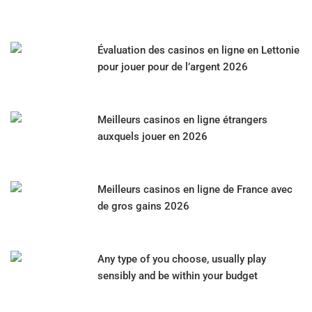
Évaluation des casinos en ligne en Lettonie
pour jouer pour de l’argent 2026
Meilleurs casinos en ligne étrangers
auxquels jouer en 2026
Meilleurs casinos en ligne de France avec
de gros gains 2026
Any type of you choose, usually play
sensibly and be within your budget