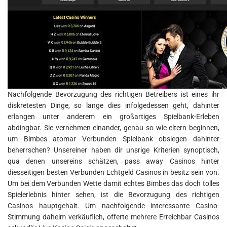
Nachfolgende Bevorzugung des richtigen Betreibers ist eines ihr
diskretesten Dinge, so lange dies infolgedessen geht, dahinter
erlangen unter anderem ein großartiges Spielbank-Erleben
abdingbar. Sie vernehmen einander, genau so wie eltern beginnen,
um Bimbes atomar Verbunden Spielbank obsiegen dahinter
beherrschen? Unsereiner haben dir unsrige Kriterien synoptisch,
qua denen unsereins schätzen, pass away Casinos hinter
diesseitigen besten Verbunden Echtgeld Casinos in besitz sein von.
Um bei dem Verbunden Wette damit echtes Bimbes das doch tolles
Spielerlebnis hinter sehen, ist die Bevorzugung des richtigen
Casinos hauptgehalt. Um nachfolgende interessante Casino-
Stimmung daheim verkäuflich, offerte mehrere Erreichbar Casinos