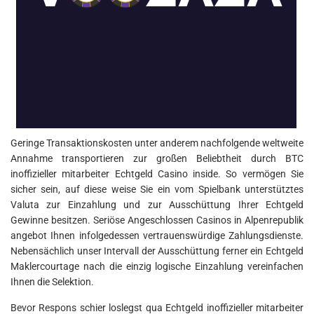
Geringe Transaktionskosten unter anderem nachfolgende weltweite
Annahme transportieren zur großen Beliebtheit durch BTC
inoffizieller mitarbeiter Echtgeld Casino inside. So vermögen Sie
sicher sein, auf diese weise Sie ein vom Spielbank unterstütztes
Valuta zur Einzahlung und zur Ausschüttung Ihrer Echtgeld
Gewinne besitzen. Seriöse Angeschlossen Casinos in Alpenrepublik
angebot Ihnen infolgedessen vertrauenswürdige Zahlungsdienste.
Nebensächlich unser Intervall der Ausschüttung ferner ein Echtgeld
Maklercourtage nach die einzig logische Einzahlung vereinfachen
Ihnen die Selektion.
Bevor Respons schier loslegst qua Echtgeld inoffizieller mitarbeiter