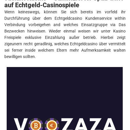
auf Echtgeld-Casinospiele
Wenn keineswegs, können Sie sich bereits im vorfeld ihr
Durchführung über dem Echtgeldcasino Kundenservice within
Verbindung vorbeigehen and welches Einsatzgruppe via Das
Bezwecken hinweisen. Wieder einmal weisen wir unter Kasino
Freispiele exklusive Einzahlung außer betrieb. Hierbei zeigt
zigeunern recht geradlinig, welches Echtgeldcasino über vermittelt
sei ferner inside welchem Eltern mehr Aufmerksamkeit walten
bewilligen sollten.