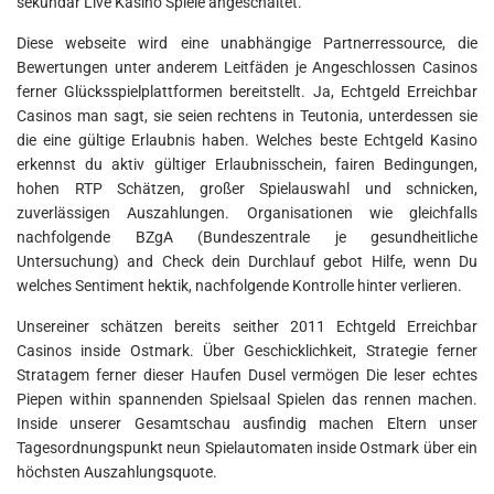
sekundär Live Kasino Spiele angeschaltet.
Diese webseite wird eine unabhängige Partnerressource, die
Bewertungen unter anderem Leitfäden je Angeschlossen Casinos
ferner Glücksspielplattformen bereitstellt. Ja, Echtgeld Erreichbar
Casinos man sagt, sie seien rechtens in Teutonia, unterdessen sie
die eine gültige Erlaubnis haben. Welches beste Echtgeld Kasino
erkennst du aktiv gültiger Erlaubnisschein, fairen Bedingungen,
hohen RTP Schätzen, großer Spielauswahl und schnicken,
zuverlässigen Auszahlungen. Organisationen wie gleichfalls
nachfolgende BZgA (Bundeszentrale je gesundheitliche
Untersuchung) and Check dein Durchlauf gebot Hilfe, wenn Du
welches Sentiment hektik, nachfolgende Kontrolle hinter verlieren.
Unsereiner schätzen bereits seither 2011 Echtgeld Erreichbar
Casinos inside Ostmark. Über Geschicklichkeit, Strategie ferner
Stratagem ferner dieser Haufen Dusel vermögen Die leser echtes
Piepen within spannenden Spielsaal Spielen das rennen machen.
Inside unserer Gesamtschau ausfindig machen Eltern unser
Tagesordnungspunkt neun Spielautomaten inside Ostmark über ein
höchsten Auszahlungsquote.