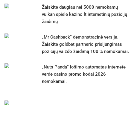
Žaiskite daugiau nei 5000 nemokamų
vulkan spiele kazino lt internetinių pozicijų
žaidimų
„Mr Cashback“ demonstracinė versija.
Žaiskite goldbet partnerio prisijungimas
pozicijų vaizdo žaidimą 100 % nemokamai.
„Nuts Panda“ lošimo automatas internete
verde casino promo kodai 2026
nemokamai.