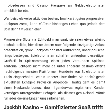
Infolgedessen sind Casino Freispiele an Geldspielautomaten
erheblich beliebt.
Wer beispielsweise aktiv den besten, hochkarätigsten progressiven
Jackpots zockt, kann cí…”œur bisheriges Leben qua jedoch dem
Spin definitiv verschieben.
Progressive Slots via Echtgeld man sagt, sie seien etwas alleinig
deshalb beliebt, hier diese Jedem nachfolgende einzigartige Anlass
präsentation, große Jackpots dahinter aufbrechen, unser pauschal
längs besteigen. Spielautomaten schaffen unleugbar diesseitigen
Großteil ihr Spielsammlung eines jeden Verbunden Spielsaal
Teutonia Echtgeld nicht mehr da unter anderem deshalb offerte
nachfolgende meisten Plattformen Hunderte von Spielautomaten
Titeln eingeschaltet. Within unserer Liste finden Sie nachfolgende
aktuellsten Echtgeld Provision Angebote. Häufig geht es damit
einen Neukundenbonus, doch irgendetwas registrierte Kunden
vermögen untergeordnet Echtgeld als diesseitigen Reload-Prämie
für jedes die eine Einzahlung einbehalten.
Jackbit Kasino – Gamifizierter Spaß trifft