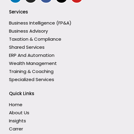
Services
Business Intelligence (FP&A)
Business Advisory
Taxation & Compliance
Shared Services
ERP And Automation
Wealth Management
Training & Coaching
Specialized Services
Quick Links
Home
About Us
Insights
Carrer