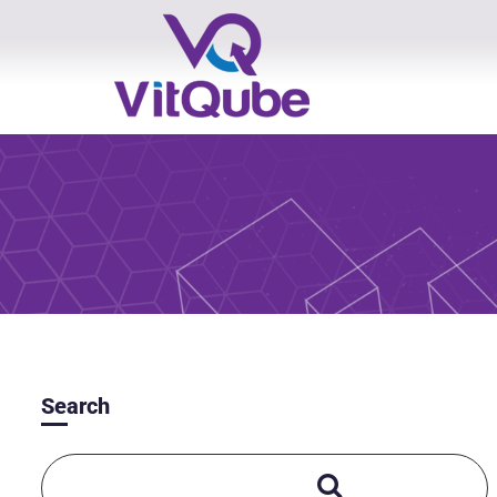
Search