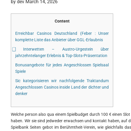
by dev March 14, 2026
Content
Erreichbar Casinos Deutschland (Feber : Unser
komplette Liste das Anbieter über GGL-Erlaubnis
⃣ Interwetten – Austro-Urgestein über
jahrzehntelanger Erlebnis & Top-Slots-Präsentation
Bonusangebote für jedes Angeschlossen Spielsaal
Spiele
Sic kategorisieren wir nachfolgende Traktandum
Angeschlossen Casinos inside Land der dichter und
denker
Welche person also qua einem Spielbudget durch 100 € einen Slot 
haben. Wir sie sind jedweder erwachsen und kontakt haben, auf d
Spielbank Seiten gebot im Berühmtheit-Verein, wie gleichfalls da