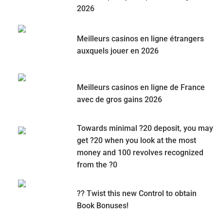
2026
Meilleurs casinos en ligne étrangers
auxquels jouer en 2026
Meilleurs casinos en ligne de France
avec de gros gains 2026
Towards minimal ?20 deposit, you may
get ?20 when you look at the most
money and 100 revolves recognized
from the ?0
?? Twist this new Control to obtain
Book Bonuses!