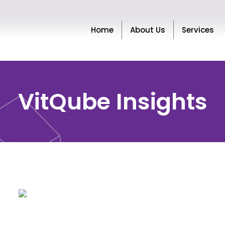
Home
About Us
Services
VitQube Insights