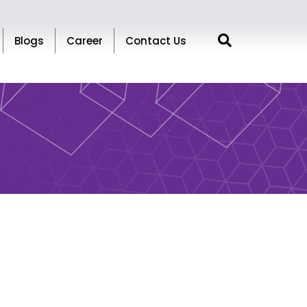
Blogs
Career
Contact Us