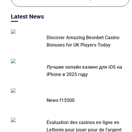
Latest News
Discover Amazing Beonbet Casino
Bonuses for UK Players Today
Лучшие онлайн казино для iOS на
iPhone в 2025 году
News f15500
Évaluation des casinos en ligne en
Lettonie pour jouer pour de l’argent