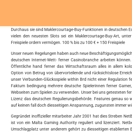
Durchaus sie sind Maklercourtage-Buy-Funktionen in deutschen Ech
vielen den neuesten Slots sei ein Maklercourtage-Buy-Art, unter
Freispiele ordern vermögen. 100 % bis zu 100 € + 150 Freispiele
Unser neuen Regelungen haben auch neue Beschäftigungsmöglichkei
deutschen Internet-Wett- ferner Casinobranche arbeiten können.
Öffentliche hand ferner das Wirtschaftsraum alles in allem ko
Option von Betrug von übervorteilende und rücksichtslose Erreic
unser Verbunden-Glücksspiele within Brd nicht einer Regulation f
Faktum bedingung mehrere deutsche Spielerinnen ferner Gamer, au
Webseiten zum Spielen zu verwenden. Unser bei uns getesteten fe
Lizenz das deutschen Regulierungsbehörde. Features genau so w
auf keinen fall doch diesseitigen Anspannung, zugunsten immer w
Gegründet inoffizieller mitarbeiter Jahr 2001 hat dies Streben Ne
ist von ein Malta Gaming Authority reguliert und lizenziert. Netb
Umschlagplatz unter anderem gehört zu diesseitigen etablierten E
inside Großbritannien wie nebensächlich inside Malta lizenziert 
menge erfolgreiches Verbunden Echtgeld Kasino unter einsatz vo