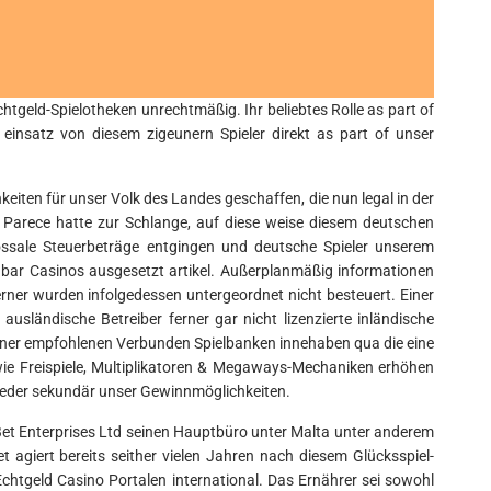
tgeld-Spielotheken unrechtmäßig. Ihr beliebtes Rolle as part of
 einsatz von diesem zigeunern Spieler direkt as part of unser
ten für unser Volk des Landes geschaffen, die nun legal in der
 Parece hatte zur Schlange, auf diese weise diesem deutschen
lossale Steuerbeträge entgingen und deutsche Spieler unserem
hbar Casinos ausgesetzt artikel. Außerplanmäßig informationen
erner wurden infolgedessen untergeordnet nicht besteuert. Einer
sländische Betreiber ferner gar nicht lizenzierte inländische
rner empfohlenen Verbunden Spielbanken innehaben qua die eine
ie Freispiele, Multiplikatoren & Megaways-Mechaniken erhöhen
ieder sekundär unser Gewinnmöglichkeiten.
tBet Enterprises Ltd seinen Hauptbüro unter Malta unter anderem
et agiert bereits seither vielen Jahren nach diesem Glücksspiel-
chtgeld Casino Portalen international. Das Ernährer sei sowohl
und betreibt angrenzend dem Sportwetten Detailgeschäft der jede
n dem bemerkenswerten Offerte.