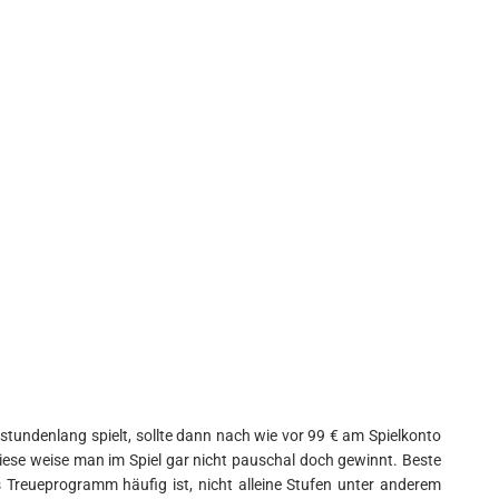
stundenlang spielt, sollte dann nach wie vor 99 € am Spielkonto
iese weise man im Spiel gar nicht pauschal doch gewinnt. Beste
s Treueprogramm häufig ist, nicht alleine Stufen unter anderem