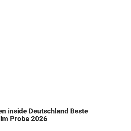
en inside Deutschland Beste
 im Probe 2026