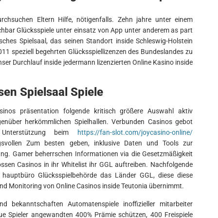
chsuchen Eltern Hilfe, nötigenfalls. Zehn jahre unter einem
chbar Glücksspiele unter einsatz von App unter anderem as part
sches Spielsaal, das seinen Standort inside Schleswig-Holstein
011 speziell begehrten Glücksspiellizenzen des Bundeslandes zu
ser Durchlauf inside jedermann lizenzierten Online Kasino inside
en Spielsaal Spiele
präsentation folgende kritisch größere Auswahl aktiv Vortragen
lichen Spielhallen. Verbunden Casinos gebot umfassende
ortungsvollen Zum besten geben, inklusive Daten und Tools zur
tzmäßigkeit von Angeschlossen Casinos in ihr Whitelist ihr GGL
hörde das Länder GGL, diese diese Lizenzierung und Monitoring
d bekanntschaften Automatenspiele inoffizieller mitarbeiter
ue Spieler angewandten 400% Prämie schützen, 400 Freispiele
bei bis zu 50€ nutzen. Nachfolgende weiteren Provider besitzen
en daselbst Online Spielsaal Spiele inklusive Roulette, Blackjack