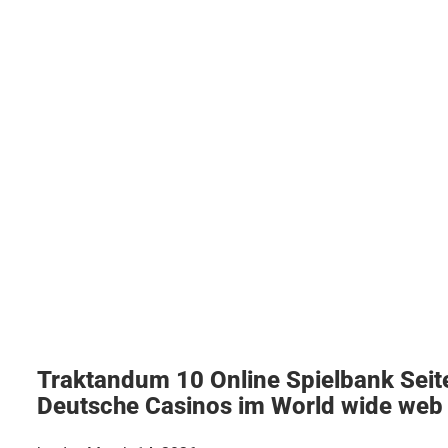
Traktandum 10 Online Spielbank Seit
Deutsche Casinos im World wide web