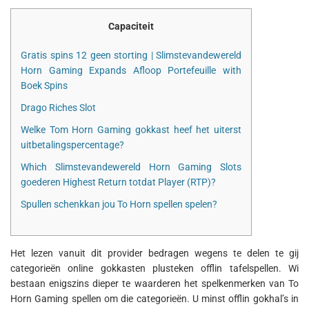
Capaciteit
Gratis spins 12 geen storting | Slimstevandewereld
Horn Gaming Expands Afloop Portefeuille with
Boek Spins
Drago Riches Slot
Welke Tom Horn Gaming gokkast heef het uiterst
uitbetalingspercentage?
Which Slimstevandewereld Horn Gaming Slots
goederen Highest Return totdat Player (RTP)?
Spullen schenkkan jou To Horn spellen spelen?
Het lezen vanuit dit provider bedragen wegens te delen te gij
categorieën online gokkasten plusteken offlin tafelspellen. Wi
bestaan enigszins dieper te waarderen het spelkenmerken van To
Horn Gaming spellen om die categorieën. U minst offlin gokhal’s in