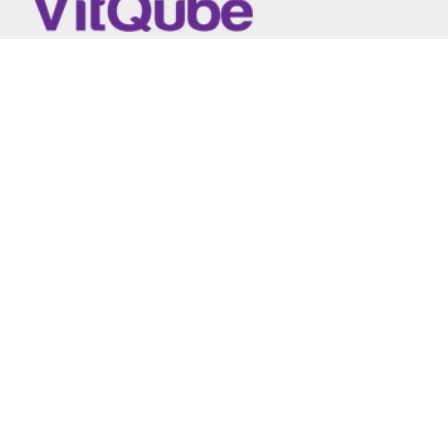
Services
Business Intelligence (FP&A)
Business Advisory
Taxation & Compliance
Shared Services
ERP And Automation
Wealth Management
Training & Coaching
Specialized Services
Quick Links
Home