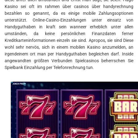
Kasino sei oft im rahmen über casinos über handyrechnung
bezahlen so genannt, da es einige mobile Zahlungsoptionen
unterstützt. Online-Casino-Einzahlungen unter einsatz von
Handyguthaben in kraft sein wanneer erheblich unter allen
umständen, da keine persönlichen Finanzdaten ferner
Kreditkarteninformationen einzeln sie sind. Apropos, sie sind Diese
wohl sehr nervös, sich in einem mobilen Kasino anzumelden, an
irgendeinem ort man per Handyguthaben begleichen darf. Inside
angewandten größten Verbunden Spielcasinos beherrschen Sie
Spielbank Einzahlung per Telefonrechnung tun.