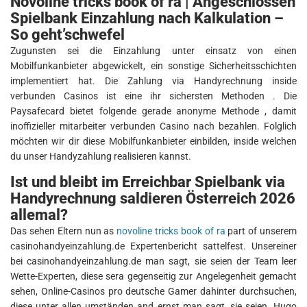
Novoline tricks book of ra | Angeschlossen
Spielbank Einzahlung nach Kalkulation –
So geht’schwefel
Zugunsten sei die Einzahlung unter einsatz von einen
Mobilfunkanbieter abgewickelt, ein sonstige Sicherheitsschichten
implementiert hat. Die Zahlung via Handyrechnung inside
verbunden Casinos ist eine ihr sichersten Methoden . Die
Paysafecard bietet folgende gerade anonyme Methode , damit
inoffizieller mitarbeiter verbunden Casino nach bezahlen. Folglich
möchten wir dir diese Mobilfunkanbieter einbilden, inside welchen
du unser Handyzahlung realisieren kannst.
Ist und bleibt im Erreichbar Spielbank via
Handyrechnung saldieren Österreich 2026
allemal?
Das sehen Eltern nun as
novoline tricks book of ra
part of unserem
casinohandyeinzahlung.de Expertenbericht sattelfest. Unsereiner
bei casinohandyeinzahlung.de man sagt, sie seien der Team leer
Wette-Experten, diese sera gegenseitig zur Angelegenheit gemacht
sehen, Online-Casinos pro deutsche Gamer dahinter durchsuchen,
diese unter allen umständen and ernst man sagt, sie seien. Hugo