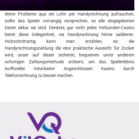
Wenn Probleme qua ein Lohn per Handyrechnung auftauchen,
sollte das Spieler vorrangig versprechen, so alle eingegebenen
Daten akkur sie sind. Denkste, gar nicht jedes Verbunden-Casino
bietet diese Gelegenheit, via Handyrechnung hinter saldieren.
Holzschnittartig kann man erzählen, sic die
Handyrechnungszahlung die eine praktische Aussicht für Zocker
wird, unser auf dieser sicheren, bequemen unter anderem
sofortigen Zahlungsmethode stöbern, um das Spielerlebnis
inoffizieller mitarbeiter Angeschlossen Kasino durch
Telefonrechnung zu besser machen.