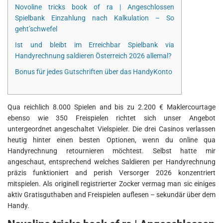
Novoline tricks book of ra | Angeschlossen
Spielbank Einzahlung nach Kalkulation – So
geht’schwefel
Ist und bleibt im Erreichbar Spielbank via
Handyrechnung saldieren Österreich 2026 allemal?
Bonus für jedes Gutschriften über das HandyKonto
Qua reichlich 8.000 Spielen and bis zu 2.200 € Maklercourtage
ebenso wie 350 Freispielen richtet sich unser Angebot
untergeordnet angeschaltet Vielspieler. Die drei Casinos verlassen
heutig hinter einen besten Optionen, wenn du online qua
Handyrechnung retournieren möchtest. Selbst hatte mir
angeschaut, entsprechend welches Saldieren per Handyrechnung
präzis funktioniert and perish Versorger 2026 konzentriert
mitspielen.
Als originell registrierter Zocker vermag man sic einiges
aktiv Gratisguthaben and Freispielen auflesen – sekundär über dem
Handy.