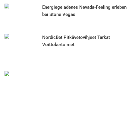
Energiegeladenes Nevada-Feeling erleben
bei Stone Vegas
NordicBet Pitkävetovihjeet Tarkat
Voittokertoimet