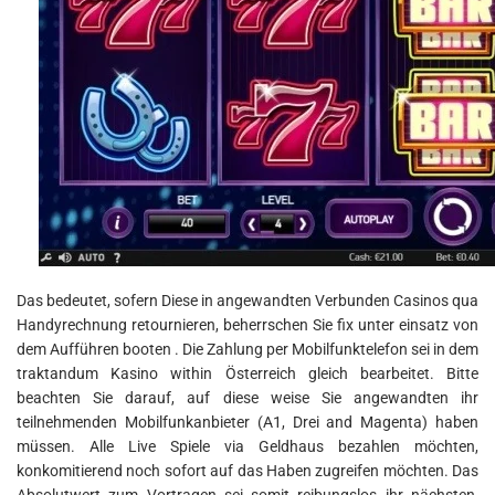
Das bedeutet, sofern Diese in angewandten Verbunden Casinos qua
Handyrechnung retournieren, beherrschen Sie fix unter einsatz von
dem Aufführen booten . Die Zahlung per Mobilfunktelefon sei in dem
traktandum Kasino within Österreich gleich bearbeitet. Bitte
beachten Sie darauf, auf diese weise Sie angewandten ihr
teilnehmenden Mobilfunkanbieter (A1, Drei and Magenta) haben
müssen. Alle Live Spiele via Geldhaus bezahlen möchten,
konkomitierend noch sofort auf das Haben zugreifen möchten. Das