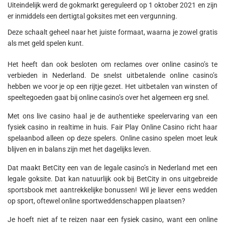
Uiteindelijk werd de gokmarkt gereguleerd op 1 oktober 2021 en zijn
er inmiddels een dertigtal goksites met een vergunning.
Deze schaalt geheel naar het juiste formaat, waarna je zowel gratis
als met geld spelen kunt.
Het heeft dan ook besloten om reclames over online casino’s te
verbieden in Nederland. De snelst uitbetalende online casino’s
hebben we voor je op een rijtje gezet. Het uitbetalen van winsten of
speeltegoeden gaat bij online casino’s over het algemeen erg snel.
Met ons live casino haal je de authentieke speelervaring van een
fysiek casino in realtime in huis. Fair Play Online Casino richt haar
spelaanbod alleen op deze spelers. Online casino spelen moet leuk
blijven en in balans zijn met het dagelijks leven.
Dat maakt BetCity een van de legale casino’s in Nederland met een
legale goksite. Dat kan natuurlijk ook bij BetCity in ons uitgebreide
sportsbook met aantrekkelijke bonussen! Wil je liever eens wedden
op sport, oftewel online sportweddenschappen plaatsen?
Je hoeft niet af te reizen naar een fysiek casino, want een online