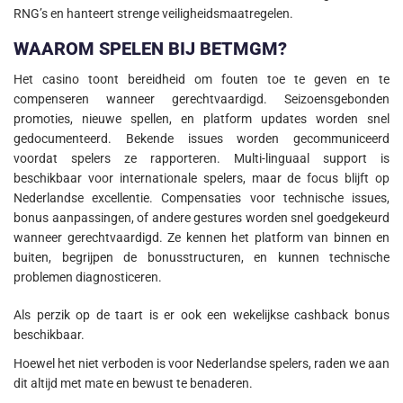
RNG’s en hanteert strenge veiligheidsmaatregelen.
WAAROM SPELEN BIJ BETMGM?
Het casino toont bereidheid om fouten toe te geven en te
compenseren wanneer gerechtvaardigd. Seizoensgebonden
promoties, nieuwe spellen, en platform updates worden snel
gedocumenteerd. Bekende issues worden gecommuniceerd
voordat spelers ze rapporteren. Multi-linguaal support is
beschikbaar voor internationale spelers, maar de focus blijft op
Nederlandse excellentie. Compensaties voor technische issues,
bonus aanpassingen, of andere gestures worden snel goedgekeurd
wanneer gerechtvaardigd. Ze kennen het platform van binnen en
buiten, begrijpen de bonusstructuren, en kunnen technische
problemen diagnosticeren.
Als perzik op de taart is er ook een wekelijkse cashback bonus
beschikbaar.
Hoewel het niet verboden is voor Nederlandse spelers, raden we aan
dit altijd met mate en bewust te benaderen.