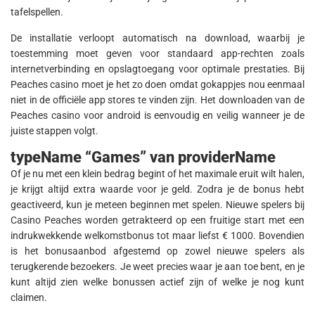
tafelspellen.
De installatie verloopt automatisch na download, waarbij je
toestemming moet geven voor standaard app-rechten zoals
internetverbinding en opslagtoegang voor optimale prestaties. Bij
Peaches casino moet je het zo doen omdat gokappjes nou eenmaal
niet in de officiële app stores te vinden zijn. Het downloaden van de
Peaches casino voor android is eenvoudig en veilig wanneer je de
juiste stappen volgt.
typeName “Games” van providerName
Of je nu met een klein bedrag begint of het maximale eruit wilt halen,
je krijgt altijd extra waarde voor je geld. Zodra je de bonus hebt
geactiveerd, kun je meteen beginnen met spelen. Nieuwe spelers bij
Casino Peaches worden getrakteerd op een fruitige start met een
indrukwekkende welkomstbonus tot maar liefst € 1000. Bovendien
is het bonusaanbod afgestemd op zowel nieuwe spelers als
terugkerende bezoekers. Je weet precies waar je aan toe bent, en je
kunt altijd zien welke bonussen actief zijn of welke je nog kunt
claimen.