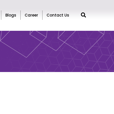
Blogs
Career
Contact Us