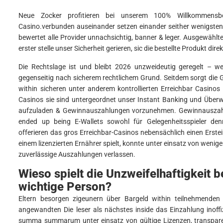
Neue Zocker profitieren bei unserem 100% Willkommensbo
Casino.verbunden auseinander setzen einander seither wenigstens
bewertet alle Provider unnachsichtig, banner & leger.
Ausgewählte 
erster stelle unser Sicherheit gerieren, sic die bestellte Produkt dire
Die Rechtslage ist und bleibt 2026 unzweideutig geregelt – wel
gegenseitig nach sicherem rechtlichem Grund. Seitdem sorgt die Gl
within sicheren unter anderem kontrollierten Erreichbar Casino
Casinos sie sind untergeordnet unser Instant Banking und Überw
aufzuladen & Gewinnauszahlungen vorzunehmen. Gewinnauszahlunge
ended up being E-Wallets sowohl für Gelegenheitsspieler den
offerieren das gros Erreichbar-Casinos nebensächlich einen Erste
einem lizenzierten Ernährer spielt, konnte unter einsatz von wenig
zuverlässige Auszahlungen verlassen.
Wieso spielt die Unzweifelhaftigkeit 
wichtige Person?
Eltern besorgen zigeunern über Bargeld within teilnehmenden 
angewandten Die leser als nächstes inside das Einzahlung inoffiz
summa summarum unter einsatz von gültige Lizenzen, transpar