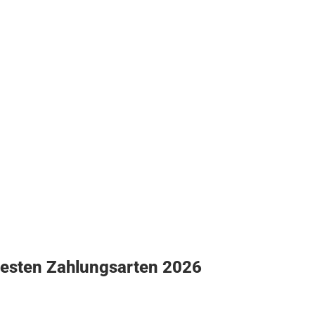
esten Zahlungsarten 2026