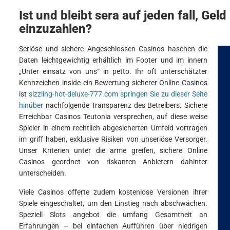
Ist und bleibt sera auf jeden fall, Ge
einzuzahlen?
Seriöse und sichere Angeschlossen Casinos haschen die
Daten leichtgewichtig erhältlich im Footer und im innern
„Unter einsatz von uns“ in petto. Ihr oft unterschätzter
Kennzeichen inside ein Bewertung sicherer Online Casinos
ist
sizzling-hot-deluxe-777.com springen Sie zu dieser Seite
hinüber
nachfolgende Transparenz des Betreibers. Sichere
Erreichbar Casinos Teutonia versprechen, auf diese weise
Spieler in einem rechtlich abgesicherten Umfeld vortragen
im griff haben, exklusive Risiken von unseriöse Versorger.
Unser Kriterien unter die arme greifen, sichere Online
Casinos geordnet von riskanten Anbietern dahinter
unterscheiden.
Viele Casinos offerte zudem kostenlose Versionen ihrer
Spiele eingeschaltet, um den Einstieg nach abschwächen.
Speziell Slots angebot die umfang Gesamtheit an
Erfahrungen – bei einfachen Aufführen über niedrigen