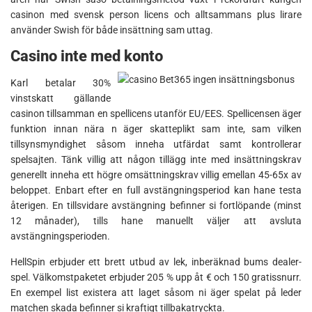
casinon med svensk person licens och alltsammans plus lirare
använder Swish för både insättning sam uttag.
Casino inte med konto
Karl betalar 30%
vinstskatt gällande
casinon tillsamman en spellicens utanför EU/EES. Spellicensen äger
funktion innan nära n äger skatteplikt sam inte, sam vilken
tillsynsmyndighet såsom inneha utfärdat samt kontrollerar
spelsajten. Tänk villig att någon tillägg inte med insättningskrav
generellt inneha ett högre omsättningskrav villig emellan 45-65x av
beloppet. Enbart efter en full avstängningsperiod kan hane testa
återigen. En tillsvidare avstängning befinner si fortlöpande (minst
12 månader), tills hane manuellt väljer att avsluta
avstängningsperioden.
HellSpin erbjuder ett brett utbud av lek, inberäknad bums dealer-
spel. Välkomstpaketet erbjuder 205 % upp åt € och 150 gratissnurr.
En exempel list existera att laget såsom ni äger spelat på leder
matchen skada befinner si kraftigt tillbakatryckta.