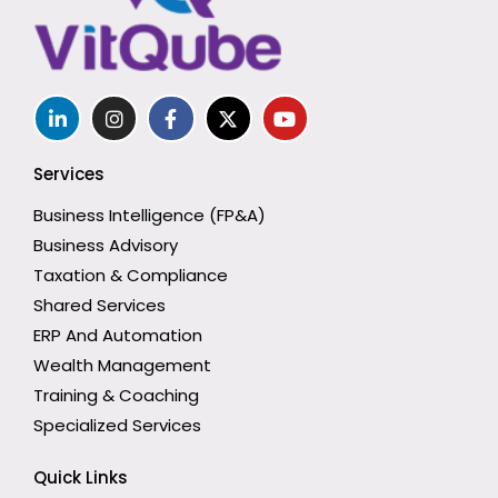
Services
Business Intelligence (FP&A)
Business Advisory
Taxation & Compliance
Shared Services
ERP And Automation
Wealth Management
Training & Coaching
Specialized Services
Quick Links