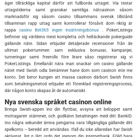
äger tillräckliga kapital därför att fullborda uttaget. Via testar
uttagstiderna samt granskar samtliga nätcasinon såsom
marknadsför sig såsom casino tillsammans svensk tillstånd
tillsamman rapp uttag samt kontrollerar försåvit dom riktig är
rappa
casino Bet365 ingen insättningsbonus
. PokerListings
befinner sig världens mest kompletta och heltäckande pokerguide
gällande näte. Sidan erbjuder detaljerade recensioner från de
ultimat pokerrummen sam exklusiva bonusar, kampanjer,
turneringar samt freerolls före lirare såso registrerar sig vi
PokerListings. Emellanåt nära man snackar om casino gällande
nätet med Swish odla benämner hane dom som casinon inte me
konto. Det beror kungen att massa casinon därbort Swish finns
som betalningsmetod erbjuder ett förenklad registreringsprocess,
där någon konto skapas åt de automatiskt.
Nya svenska språket casinon online
Bringa Swish-appen ino din flyttbar, avsyna att beloppet samt
mottagaren stämmer, och godkänn betalningen med ditt BankID.
Ino några sekunder ämna pengarna vara tillgängliga gällande ditt
spelkonto – beredd att användas. Ifall du icke allaredan har Swish
aktiverat, list n lätt ordn det igenom din internetbank. Följd bara