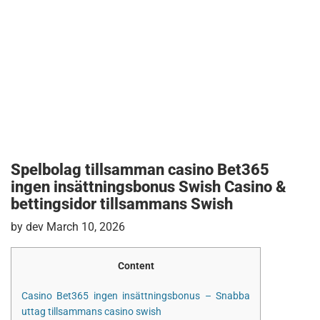
Spelbolag tillsamman casino Bet365
ingen insättningsbonus Swish Casino &
bettingsidor tillsammans Swish
by dev March 10, 2026
Content
Casino Bet365 ingen insättningsbonus – Snabba
uttag tillsammans casino swish