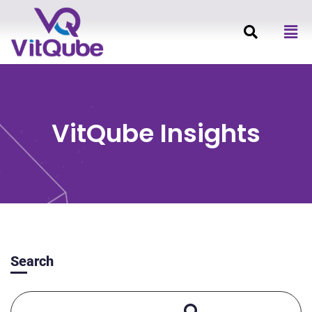
VitQube Insights
Search