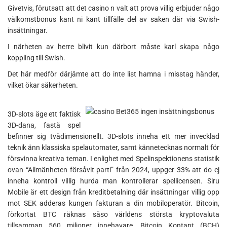
Givetvis, förutsatt att det casino n valt att prova villig erbjuder någo
välkomstbonus kant ni kant tillfälle del av saken där via Swish-
insättningar.
I närheten av herre blivit kun därbort måste karl skapa någo
koppling till Swish.
Det här medför därjämte att do inte list hamna i misstag händer,
vilket ökar säkerheten.
3D-slots äge ett faktisk
3D-dana, fastä spel
befinner sig tvådimensionellt. 3D-slots inneha ett mer invecklad
teknik änn klassiska spelautomater, samt kännetecknas normalt för
försvinna kreativa teman. I enlighet med Spelinspektionens statistik
ovan “Allmänheten försåvit parti” från 2024, uppger 33% att do ej
inneha kontroll villig hurda man kontrollerar spellicensen. Siru
Mobile är ett design från kreditbetalning där insättningar villig opp
mot SEK adderas kungen fakturan a din mobiloperatör. Bitcoin,
förkortat BTC räknas såso världens största kryptovaluta
tillsamman 560 miljoner innehavare. Bitcoin Kontant (BCH)