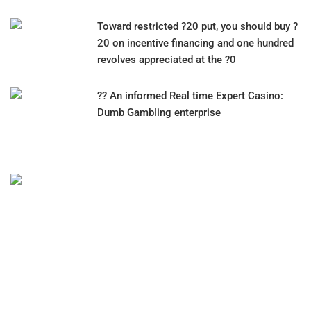
Toward restricted ?20 put, you should buy ?
20 on incentive financing and one hundred
revolves appreciated at the ?0
?? An informed Real time Expert Casino:
Dumb Gambling enterprise