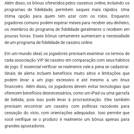
Além disso, os bônus oferecidos pelos cassinos online, incluindo os
programas de fidelidade, permitem saques mais rápidos. Uma
ótima opção para quem tem azar com os rolos. Enquanto
jogadores comuns podem esperar meses para receber seu dinheiro,
os membros do programa de fidelidade geralmente o recebem em
poucas horas. Esses bônus certamente aumentam a necessidade
de um programa de fidelidade de cassino online.
Em um mundo ideal, os jogadores precisam examinar os termos de
cada associação VIP de cassino em comparação com seus hábitos
de jogo. É essencial verificar se realmente vale a pena se cadastrar.
Sinais de alerta incluem benefícios muito altos e limitações que
podem levar a um jogo excessivo e até mesmo a um ônus
financeiro. Além disso, os jogadores devem evitar tecnologias que
oferecem benefícios desnecessários, como um iPad ou uma garrafa
de bebida, pois isso pode levar à procrastinação. Eles também
precisam encontrar um cassino com políticas razoáveis ​​para
cessação do vício, com orientações adequadas. Isso permite que
você verifique se o produto é realmente um bônus apenas para
grandes apostadores.