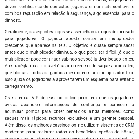
devem certificar-se de que estão jogando em um site confiável e
com boa reputação em relação à segurança, algo essencial para o
dinheiro.
Geralmente, os seguintes jogos se assemelham a jogos de mercado
para jogadores. O jogador aposta contra um multiplicador
crescente, que aparece na tela. O objetivo é quase sempre sacar
antes que o multiplicador diminua, o que pode ser difícil, já que o
multiplicador pode continuar subindo se você já tiver jogado antes.
A estratégia mais notável é usar o recurso de saque automático,
que bloqueia todos os ganhos mesmo com um multiplicador fixo.
Isso ajuda os jogadores a aproveitarem um esquema para evitar o
carregamento.
Os sistemas VIP de cassino online permitem que os jogadores
ávidos acumulem informações de confiança e comecem a
acumular pontos para obter benefícios ainda melhores, como
saques mais rápidos, recursos exclusivos e um gerente pessoal.
Além disso, os melhores cassinos online utilizam sistemas de CRM
modernos para registrar todos os benefícios, opções de bônus,
prêmios acumulados e promoções iniciais de forma clara e objetiva.