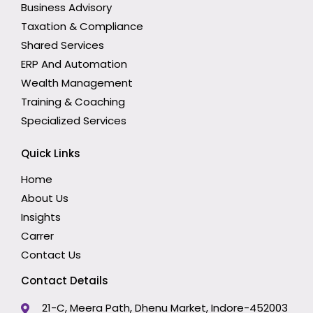
Business Advisory
Taxation & Compliance
Shared Services
ERP And Automation
Wealth Management
Training & Coaching
Specialized Services
Quick Links
Home
About Us
Insights
Carrer
Contact Us
Contact Details
21-C, Meera Path, Dhenu Market, Indore-452003