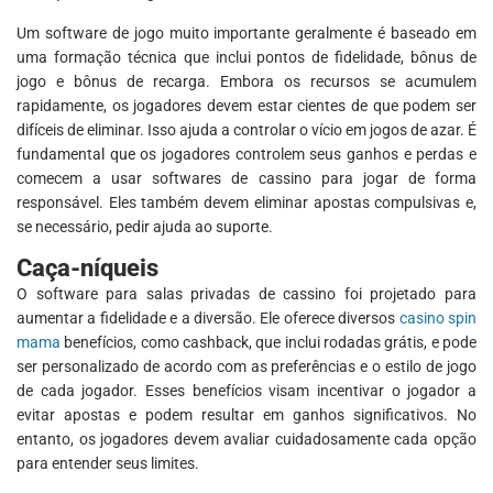
Um software de jogo muito importante geralmente é baseado em
uma formação técnica que inclui pontos de fidelidade, bônus de
jogo e bônus de recarga. Embora os recursos se acumulem
rapidamente, os jogadores devem estar cientes de que podem ser
difíceis de eliminar. Isso ajuda a controlar o vício em jogos de azar. É
fundamental que os jogadores controlem seus ganhos e perdas e
comecem a usar softwares de cassino para jogar de forma
responsável. Eles também devem eliminar apostas compulsivas e,
se necessário, pedir ajuda ao suporte.
Caça-níqueis
O software para salas privadas de cassino foi projetado para
aumentar a fidelidade e a diversão. Ele oferece diversos
casino spin
mama
benefícios, como cashback, que inclui rodadas grátis, e pode
ser personalizado de acordo com as preferências e o estilo de jogo
de cada jogador. Esses benefícios visam incentivar o jogador a
evitar apostas e podem resultar em ganhos significativos. No
entanto, os jogadores devem avaliar cuidadosamente cada opção
para entender seus limites.