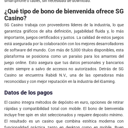
smartphone o tablet, sin necesidad de download.
¿Qué tipo de bono de bienvenida ofrece SG
Casino?
SG Casino trabaja con proveedores líderes de la industria, lo que
garantiza gráficos de alta definición, jugabilidad fluida y, lo más
importante, juegos certificados y justos. La calidad de estos juegos
está asegurada por la colaboración con los mejores desarrolladores
de software del mundo. Con más de 5,000 títulos disponibles, esta
plataforma se posiciona como un paraíso para los amantes del
juego online. Esto asegura que tus datos personales y bancarios
estén siempre a salvo de accesos no autorizados. Detrás de SG
Casino se encuentra Rabidi N.V., una de las operadoras más
reconocidas y con mejor reputación en la industria del iGaming.
Datos de los pagos
El casino integra métodos de depósito en euro, opciones de retirar
rápidas y compatibilidad total con mobile. El bono de bienvenida
incluye free spin en slot seleccionados y requiere deposito mínimo.
El resultado es un casino que combina estética moderna con
funcionalidad práctica, tanto en desktop como en mobile. Buen