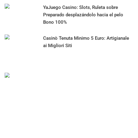
YaJuego Casino: Slots, Ruleta sobre
Preparado desplazándolo hacia el pelo
Bono 100%
Casinò Tenuta Minimo 5 Euro: Artigianale
ai Migliori Siti