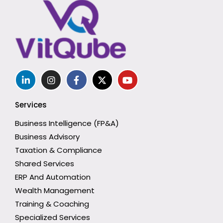
Services
Business Intelligence (FP&A)
Business Advisory
Taxation & Compliance
Shared Services
ERP And Automation
Wealth Management
Training & Coaching
Specialized Services