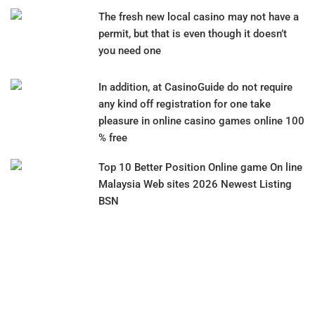
The fresh new local casino may not have a
permit, but that is even though it doesn’t
you need one
In addition, at CasinoGuide do not require
any kind off registration for one take
pleasure in online casino games online 100
% free
Top 10 Better Position Online game On line
Malaysia Web sites 2026 Newest Listing
BSN