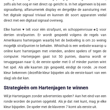
zelfs als het oog er niet direct op gericht is. In het algemeen is bij een
signaallamp, alfanumeriek display en dergelijke de aansturing met
het digitale signaal triviaal en kunnen dit soort apparaten veelal
direct met een digitaal signaal overweg.
Elke harten ♥ telt voor één strafpunt, en schoppenvrouw ♠Q voor
dertien strafpunten. Er wordt gespeeld volgens de regels van
Amerikaans hartenjagen waarbij het de bedoeling is om zo weinig
mogelijk strafpunten te behalen. Whisthub is een website waarop u
online kunt hartenjagen met vrienden, andere spelers of tegen de
computer. Hartenjagen gaat tot 50 punten, daarna wordt er
teruggegaan naar 0; de eerste speler met 0 of minder punten wint
het spel. Als alle kaarten zijn gespeeld, eindigt de ronde. Je moet
kleur bekennen (dezelfde kleur bijspelen als de eerste kaart van een
slag) als dat kan.
Strategieën om Hartenjagen te winnen
Wil je Hartenjagen zonder advertenties spelen? Aan het eind van een
ronde worden de punten opgeteld. Als je dat niet kunt, mag je elke
kleur bijspelen. De speler met de klaveren 7 komt als eerste uit.