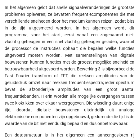
In het algemeen geldt dat snelle signaalveranderingen de grootste
problemen opleveren; ze bevatten frequentiecomponenten die met
verschillende snelheden door het medium kunnen reizen, zodat bits
in de tijd uitgesmeerd worden. In het algemeen wordt dit
programma, voor het start, eerst vanaf een zogenaamd niet-
vluchtig geheugen in een snel vluchtig geheugen geladen, waaruit
de processor de instructies ophaalt die bepalen welke functies
uitgevoerd moeten worden. Met samenstellingen van digitale
bouwstenen kunnen functies met de grootst mogelijke snelheid en
betrouwbaarheid uitgevoerd worden. Bewerking 3 is bijvoorbeeld de
Fast Fourier transform of FFT, die reeksen amplitudes van de
geluidsdruk omzet naar reeksen frequentiespectra; ieder spectrum
bevat de afzonderlijke amplitudes van een groot aantal
frequentiebanden. Hierin worden alle mogelijke overgangen tussen
twee kloktikken over elkaar weergegeven. Die wisseling duurt enige
tijd, doordat digitale bouwstenen uiteindelijk uit analoge
elektronische componenten zijn opgebouwd; gedurende die tijd is de
waarde van de bit niet eenduidig bepaald en dus onbetrouwbaar.
Een datastructuur is in het algemeen een aaneengesloten rij