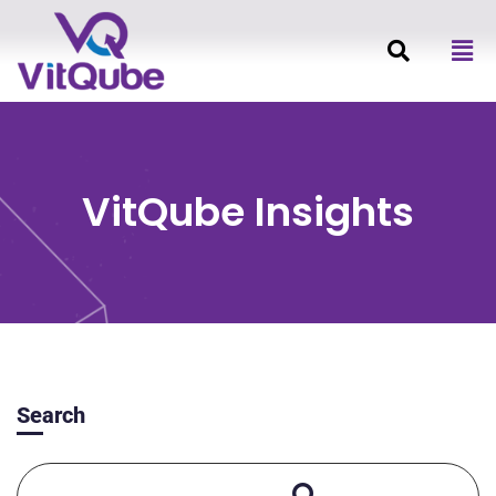
VitQube Insights
Search