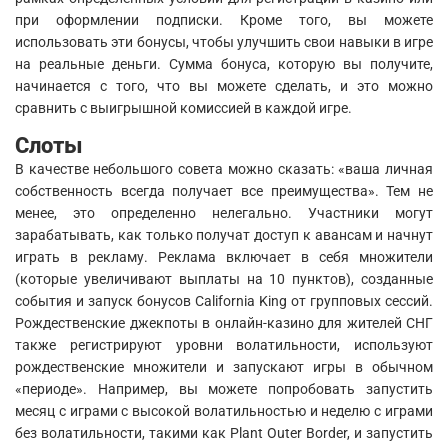
при оформлении подписки. Кроме того, вы можете
использовать эти бонусы, чтобы улучшить свои навыки в игре
на реальные деньги. Сумма бонуса, которую вы получите,
начинается с того, что вы можете сделать, и это можно
сравнить с выигрышной комиссией в каждой игре.
Слоты
В качестве небольшого совета можно сказать: «ваша личная
собственность всегда получает все преимущества». Тем не
менее, это определенно нелегально. Участники могут
зарабатывать, как только получат доступ к авансам и начнут
играть в рекламу. Реклама включает в себя множители
(которые увеличивают выплаты на 10 пунктов), созданные
события и запуск бонусов California King от групповых сессий.
Рождественские джекпоты в онлайн-казино для жителей СНГ
также регистрируют уровни волатильности, используют
рождественские множители и запускают игры в обычном
«периоде». Например, вы можете попробовать запустить
месяц с играми с высокой волатильностью и неделю с играми
без волатильности, такими как Plant Outer Border, и запустить