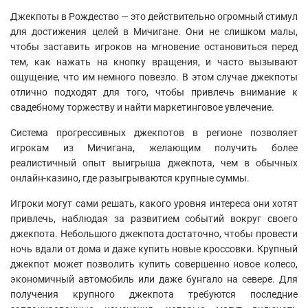
Джекпоты в Рождество — это действительно огромный стимул
для достижения целей в Мичигане. Они не слишком малы,
чтобы заставить игроков на мгновение остановиться перед
тем, как нажать на кнопку вращения, и часто вызывают
ощущение, что им немного повезло. В этом случае джекпоты
отлично подходят для того, чтобы привлечь внимание к
свадебному торжеству и найти маркетинговое увлечение.
Система прогрессивных джекпотов в регионе позволяет
игрокам из Мичигана, желающим получить более
реалистичный опыт выигрыша джекпота, чем в обычных
онлайн-казино, где разыгрываются крупные суммы.
Игроки могут сами решать, какого уровня интереса они хотят
привлечь, наблюдая за развитием событий вокруг своего
джекпота. Небольшого джекпота достаточно, чтобы провести
ночь вдали от дома и даже купить новые кроссовки. Крупный
джекпот может позволить купить совершенно новое колесо,
экономичный автомобиль или даже бунгало на севере. Для
получения крупного джекпота требуются последние