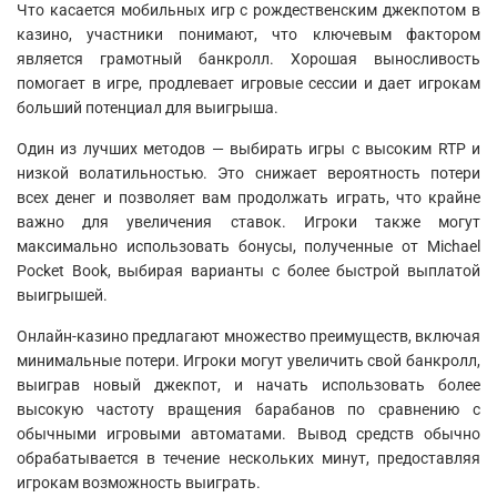
Что касается мобильных игр с рождественским джекпотом в
казино, участники понимают, что ключевым фактором
является грамотный банкролл. Хорошая выносливость
помогает в игре, продлевает игровые сессии и дает игрокам
больший потенциал для выигрыша.
Один из лучших методов — выбирать игры с высоким RTP и
низкой волатильностью. Это снижает вероятность потери
всех денег и позволяет вам продолжать играть, что крайне
важно для увеличения ставок. Игроки также могут
максимально использовать бонусы, полученные от Michael
Pocket Book, выбирая варианты с более быстрой выплатой
выигрышей.
Онлайн-казино предлагают множество преимуществ, включая
минимальные потери. Игроки могут увеличить свой банкролл,
выиграв новый джекпот, и начать использовать более
высокую частоту вращения барабанов по сравнению с
обычными игровыми автоматами. Вывод средств обычно
обрабатывается в течение нескольких минут, предоставляя
игрокам возможность выиграть.