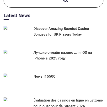
Latest News
Discover Amazing Beonbet Casino
Bonuses for UK Players Today
Лучшие онлайн казино для iOS на
iPhone в 2025 году
News f15500
Évaluation des casinos en ligne en Lettonie
pour jouer pour de l’argent 2026