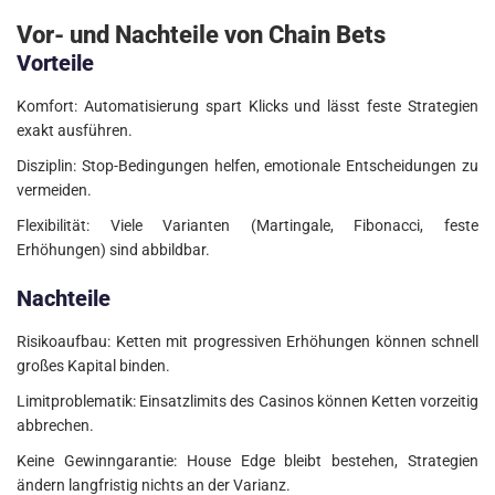
Vor- und Nachteile von Chain Bets
Vorteile
Komfort: Automatisierung spart Klicks und lässt feste Strategien
exakt ausführen.
Disziplin: Stop-Bedingungen helfen, emotionale Entscheidungen zu
vermeiden.
Flexibilität: Viele Varianten (Martingale, Fibonacci, feste
Erhöhungen) sind abbildbar.
Nachteile
Risikoaufbau: Ketten mit progressiven Erhöhungen können schnell
großes Kapital binden.
Limitproblematik: Einsatzlimits des Casinos können Ketten vorzeitig
abbrechen.
Keine Gewinngarantie: House Edge bleibt bestehen, Strategien
ändern langfristig nichts an der Varianz.