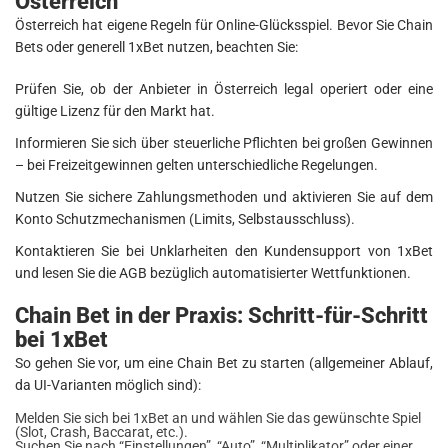
Österreich
Österreich hat eigene Regeln für Online-Glücksspiel. Bevor Sie Chain
Bets oder generell 1xBet nutzen, beachten Sie:
Prüfen Sie, ob der Anbieter in Österreich legal operiert oder eine
gültige Lizenz für den Markt hat.
Informieren Sie sich über steuerliche Pflichten bei großen Gewinnen
– bei Freizeitgewinnen gelten unterschiedliche Regelungen.
Nutzen Sie sichere Zahlungsmethoden und aktivieren Sie auf dem
Konto Schutzmechanismen (Limits, Selbstausschluss).
Kontaktieren Sie bei Unklarheiten den Kundensupport von 1xBet
und lesen Sie die AGB bezüglich automatisierter Wettfunktionen.
Chain Bet in der Praxis: Schritt-für-Schritt
bei 1xBet
So gehen Sie vor, um eine Chain Bet zu starten (allgemeiner Ablauf,
da UI-Varianten möglich sind):
Melden Sie sich bei 1xBet an und wählen Sie das gewünschte Spiel
(Slot, Crash, Baccarat, etc.).
Suchen Sie nach “Einstellungen”, “Auto”, “Multiplikator” oder einer