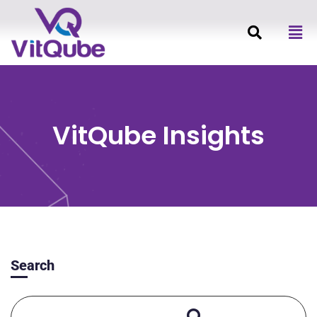
VitQube Insights
Search