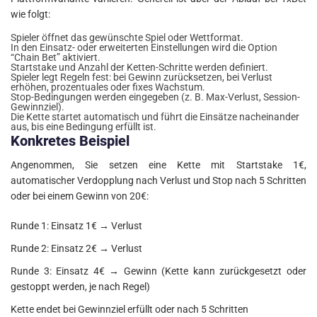
wie folgt:
Spieler öffnet das gewünschte Spiel oder Wettformat.
In den Einsatz- oder erweiterten Einstellungen wird die Option
“Chain Bet” aktiviert.
Startstake und Anzahl der Ketten-Schritte werden definiert.
Spieler legt Regeln fest: bei Gewinn zurücksetzen, bei Verlust
erhöhen, prozentuales oder fixes Wachstum.
Stop-Bedingungen werden eingegeben (z. B. Max-Verlust, Session-
Gewinnziel).
Die Kette startet automatisch und führt die Einsätze nacheinander
aus, bis eine Bedingung erfüllt ist.
Konkretes Beispiel
Angenommen, Sie setzen eine Kette mit Startstake 1€,
automatischer Verdopplung nach Verlust und Stop nach 5 Schritten
oder bei einem Gewinn von 20€:
Runde 1: Einsatz 1€ → Verlust
Runde 2: Einsatz 2€ → Verlust
Runde 3: Einsatz 4€ → Gewinn (Kette kann zurückgesetzt oder
gestoppt werden, je nach Regel)
Kette endet bei Gewinnziel erfüllt oder nach 5 Schritten