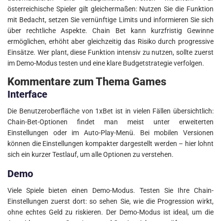
österreichische Spieler gilt gleichermaßen: Nutzen Sie die Funktion
mit Bedacht, setzen Sie vernünftige Limits und informieren Sie sich
über rechtliche Aspekte. Chain Bet kann kurzfristig Gewinne
ermöglichen, erhöht aber gleichzeitig das Risiko durch progressive
Einsätze. Wer plant, diese Funktion intensiv zu nutzen, sollte zuerst
im Demo-Modus testen und eine klare Budgetstrategie verfolgen.
Kommentare zum Thema Games
Interface
Die Benutzeroberfläche von 1xBet ist in vielen Fällen übersichtlich:
Chain-Bet-Optionen findet man meist unter erweiterten
Einstellungen oder im Auto-Play-Menü. Bei mobilen Versionen
können die Einstellungen kompakter dargestellt werden – hier lohnt
sich ein kurzer Testlauf, um alle Optionen zu verstehen.
Demo
Viele Spiele bieten einen Demo-Modus. Testen Sie Ihre Chain-
Einstellungen zuerst dort: so sehen Sie, wie die Progression wirkt,
ohne echtes Geld zu riskieren. Der Demo-Modus ist ideal, um die