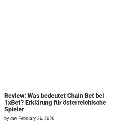
Review: Was bedeutet Chain Bet bei
1xBet? Erklärung für österreichische
Spieler
by dev February 26, 2026