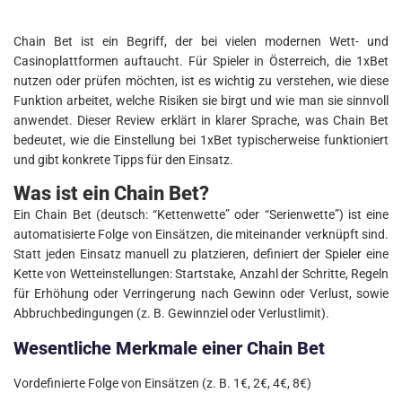
Chain Bet ist ein Begriff, der bei vielen modernen Wett- und
Casinoplattformen auftaucht. Für Spieler in Österreich, die 1xBet
nutzen oder prüfen möchten, ist es wichtig zu verstehen, wie diese
Funktion arbeitet, welche Risiken sie birgt und wie man sie sinnvoll
anwendet. Dieser Review erklärt in klarer Sprache, was Chain Bet
bedeutet, wie die Einstellung bei 1xBet typischerweise funktioniert
und gibt konkrete Tipps für den Einsatz.
Was ist ein Chain Bet?
Ein Chain Bet (deutsch: “Kettenwette” oder “Serienwette”) ist eine
automatisierte Folge von Einsätzen, die miteinander verknüpft sind.
Statt jeden Einsatz manuell zu platzieren, definiert der Spieler eine
Kette von Wetteinstellungen: Startstake, Anzahl der Schritte, Regeln
für Erhöhung oder Verringerung nach Gewinn oder Verlust, sowie
Abbruchbedingungen (z. B. Gewinnziel oder Verlustlimit).
Wesentliche Merkmale einer Chain Bet
Vordefinierte Folge von Einsätzen (z. B. 1€, 2€, 4€, 8€)