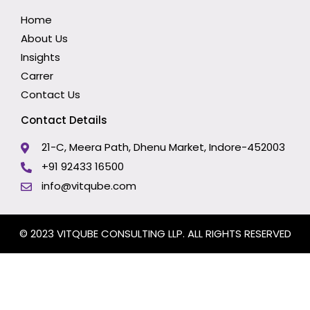
Home
About Us
Insights
Carrer
Contact Us
Contact Details
21-C, Meera Path, Dhenu Market, Indore-452003
+91 92433 16500
info@vitqube.com
© 2023 VITQUBE CONSULTING LLP. ALL RIGHTS RESERVED