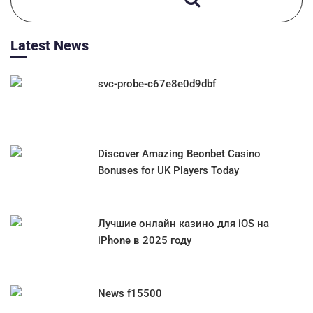
Latest News
svc-probe-c67e8e0d9dbf
Discover Amazing Beonbet Casino
Bonuses for UK Players Today
Лучшие онлайн казино для iOS на
iPhone в 2025 году
News f15500