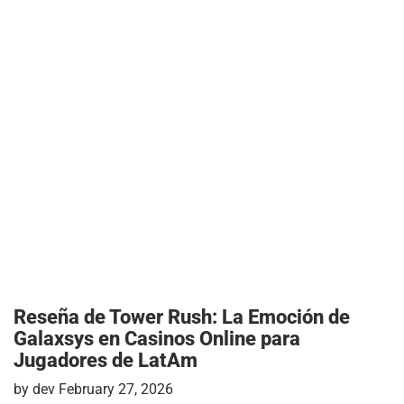
Reseña de Tower Rush: La Emoción de
Galaxsys en Casinos Online para
Jugadores de LatAm
by dev February 27, 2026