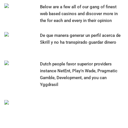
Below are a few all of our gang of finest
web based casinos and discover more in
the for each and every in their opinion
De que manera generar un perfil acerca de
Skrill y no ha transpirado guardar dinero
Dutch people favor superior providers
instance NetEnt, Play’n Wade, Pragmatic
Gamble, Development, and you can
Yggdrasil