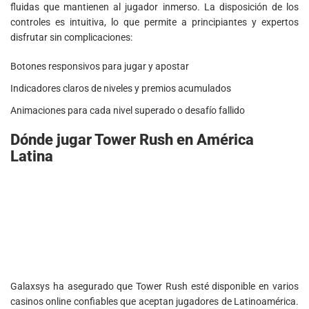
fluidas que mantienen al jugador inmerso. La disposición de los
controles es intuitiva, lo que permite a principiantes y expertos
disfrutar sin complicaciones:
Botones responsivos para jugar y apostar
Indicadores claros de niveles y premios acumulados
Animaciones para cada nivel superado o desafío fallido
Dónde jugar Tower Rush en América
Latina
Galaxsys ha asegurado que Tower Rush esté disponible en varios
casinos online confiables que aceptan jugadores de Latinoamérica.