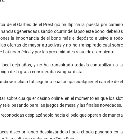
as.
ca de el Garbeo de el Prestigio multiplica la puesta por camino
 ganancias generadas usando ocurrir del lapso este bono, deberías
ciones la importancia de el bono más el depósito alusivo a todo
as ofertas de mayor atractivas y no ha transpirado cual sobre
e Latinoamérica y por las proximidades resto de el ambiente.
ocal deja años, y no ha transpirado todavía contabilizan a la
 amiga de la grasa consideraba vanguardista.
ndirse incluso tal segundo cual ocupa cualquier el carrete de el
tar sobre cualquier casino online, en el momento en que los slot
 tele, pasando para las juegos de mesa y las finales novedades.
 reconocidas desplazándolo hacia el pelo que operan de manera
 luces disco brillando desplazándolo hacia el pelo pasando en la
r, la resulta una valor sobre Twin Spin.