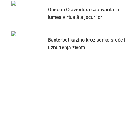
Onedun O aventură captivantă în
lumea virtuală a jocurilor
Baxterbet kazino kroz senke sreće i
uzbuđenja života