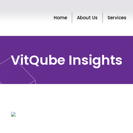
Home
About Us
Services
VitQube Insights