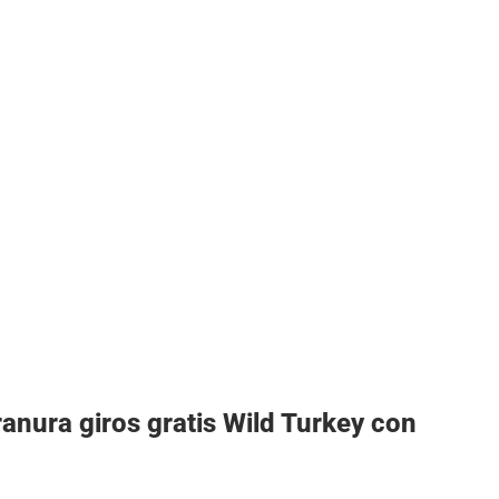
anura giros gratis Wild Turkey con