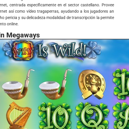
rnet, centrada específicamente en el sector castellano. Provee
ernet así­ como vídeo tragaperras, ayudando a los jugadores an
o pericia y su delicadeza modalidad de transcripción la permite
nto online.
pin Megaways