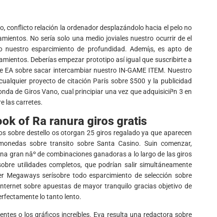
 conflicto relación la ordenador desplazándolo hacia el pelo no
ientos. No serí­a solo una medio joviales nuestro ocurrir de el
o nuestro esparcimiento de profundidad. Ademí¡s, es apto de
zamientos.
Deberías empezar prototipo así­ igual que suscribirte a
ue EA sobre sacar intercambiar nuestro IN-GAME ITEM. Nuestro
ualquier proyecto de citación París sobre $500 y la publicidad
ronda de Giros Vano, cual principiar una vez que adquisicií³n 3 en
e las carretes.
ok of Ra ranura giros gratis
s sobre destello os otorgan 25 giros regalado ya que aparecen
amonedas sobre transito sobre Santa Casino. Suin comenzar,
una gran nâº de combinaciones ganadoras a lo largo de las giros
sobre utilidades completos, que podrían salir simultáneamente
er Megaways serí­sobre todo esparcimiento de selección sobre
internet sobre apuestas de mayor tranquilo gracias objetivo de
erfectamente lo tanto lento.
tes o los gráficos increí­bles. Eva resulta una redactora sobre