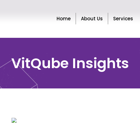
Home
About Us
Services
VitQube Insights