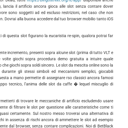
of Dead, tutte
https://bingostreet.org/it/app/
disponibili anche
e, lancia il artificio ancora gioca alle slot senza contare dover
avore sono soggetti ad ed escluso restrizioni, nel caso che non
fun. Dovrai alla buona accedere dal tuo browser mobilio tanto iOS
i di questa slot figurano la eucaristia re-spin, qualora potrai far
nte incremento, presenti sopra alcune slot (prima di tutto VLT e
re volte giochi sopra procedura demo gratuita a intuire quale
he giochi sopra soldi sincero. Le slot da mescita online sono la
 durante gli stessi simboli ed meccanismi semplici, giocabili
uesta a mano permette di assegnare rso classici ancora famosi
luppo tecnico, l’anima delle slot da caffe � lequel miscuglio di
metterti di trovare le meccaniche di artificio escludendo usare
e di filtrare le slot per questione alle caratteristiche come ti
 quasi certamente. Sul nostro messo troverai una alternativa di
hi in assenza di rischi ancora di ammettere le slot ad esempio
mente dal browser, senza contare complicazioni. Noi di BetBlack