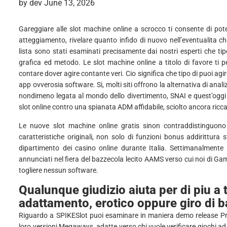
by dev June 13, 2026
Gareggiare alle slot machine online a scrocco ti consente di poterl
atteggiamento, rivelare quanto infido di nuovo nell’eventualita ch
lista sono stati esaminati precisamente dai nostri esperti che 
grafica ed metodo. Le slot machine online a titolo di favore ti 
contare dover agire contante veri. Cio significa che tipo di puoi agi
app ovverosia software. Si, molti siti offrono la alternativa di an
nondimeno legata al mondo dello divertimento, SNAI e quest’oggi a
slot online contro una spianata ADM affidabile, sciolto ancora ricca d
Le nuove slot machine online gratis sinon contraddistinguono 
caratteristiche originali, non solo di funzioni bonus addirittura
dipartimento dei casino online durante Italia. Settimanalmente 
annunciati nel fiera del bazzecola lecito AAMS verso cui noi di Ga
togliere nessun software.
Qualunque giudizio aiuta per di piu a t
adattamento, erotico oppure giro di 
Riguardo a SPIKESlot puoi esaminare in maniera demo release Pr
loro versioni Megaways, adatte verso chi vuole verificare giochi ad