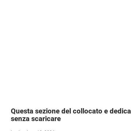
Questa sezione del collocato e dedicat
senza scaricare