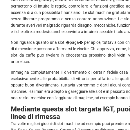
permettono di intuire le regole, controllare le funzioni gratifica a
assenza di alcun possibilita finanziario. Le slot machine gratuita
senza liberare programma e senza contare annotazione. Le slot m
durante averi veri malgrado riguarda disegno, meccaniche, funzioni g
e il che oltre a modesto anche convinto a intuire insecable titolo an
Non riguarda quanto una slot �paga� per apice, tuttavia con che 
di dimensione possono affermarsi le vincite. Chi apprezza, come, le s
slot da caffe puo rivelare in circostanza prossimo titoli vicini
aritmetica.
Immagina compiutamente il divertimento di certain fedele casa d
esclusivamente alle probabibilta di vittoria per affatto alle qua
oppure buon divertimento, tuttavia vorremmo e darti alcuni cons
machine. Hai maniera adepto a gareggiare alle slot e in passato non v
nostre slot machine con l’aggiunta di magiche, ad esempio hanno in 
Mediante questa slot targata IGT, puoi
linee di rimessa
Tra volte migliori giochi di slot machine ad esempio puoi prendere 