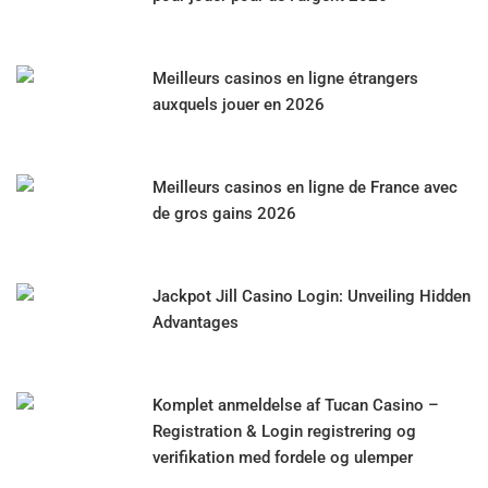
Meilleurs casinos en ligne étrangers
auxquels jouer en 2026
Meilleurs casinos en ligne de France avec
de gros gains 2026
Jackpot Jill Casino Login: Unveiling Hidden
Advantages
Komplet anmeldelse af Tucan Casino –
Registration & Login registrering og
verifikation med fordele og ulemper