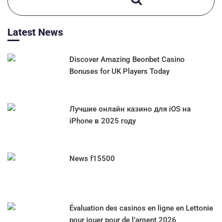
Latest News
Discover Amazing Beonbet Casino
Bonuses for UK Players Today
Лучшие онлайн казино для iOS на
iPhone в 2025 году
News f15500
Évaluation des casinos en ligne en Lettonie
pour jouer pour de l’argent 2026