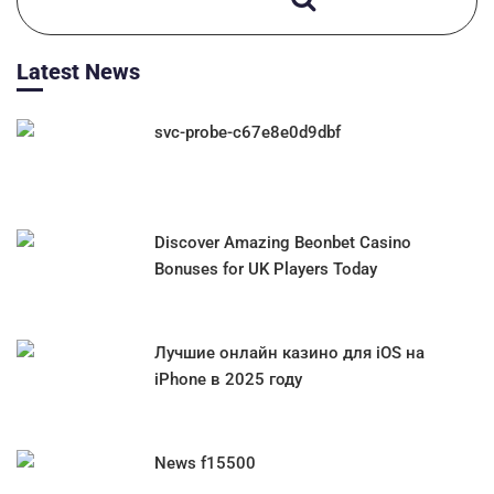
Latest News
svc-probe-c67e8e0d9dbf
Discover Amazing Beonbet Casino
Bonuses for UK Players Today
Лучшие онлайн казино для iOS на
iPhone в 2025 году
News f15500