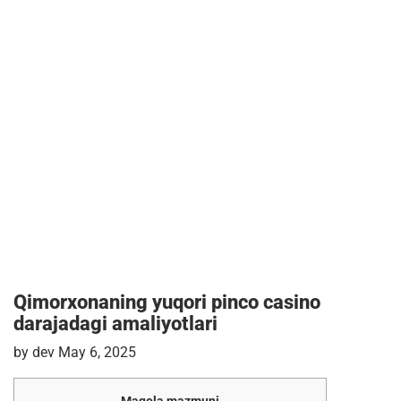
Qimorxonaning yuqori pinco casino
darajadagi amaliyotlari
by dev May 6, 2025