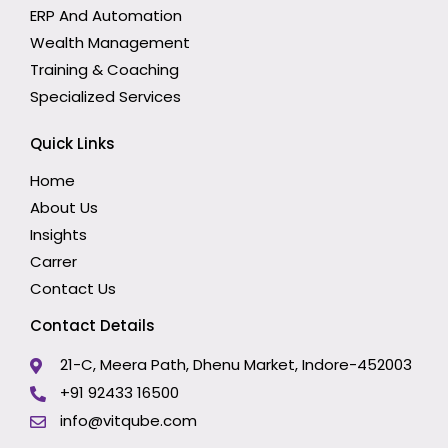
ERP And Automation
Wealth Management
Training & Coaching
Specialized Services
Quick Links
Home
About Us
Insights
Carrer
Contact Us
Contact Details
21-C, Meera Path, Dhenu Market, Indore-452003
+91 92433 16500
info@vitqube.com