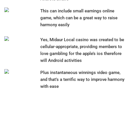
This can include small earnings online
game, which can be a great way to raise
harmony easily
Yes, Midaur Local casino was created to be
cellular-appropriate, providing members to
love gambling for the apple’s ios therefore
will Android activities
Plus instantaneous winnings video game,
and that’s a terrific way to improve harmony
with ease