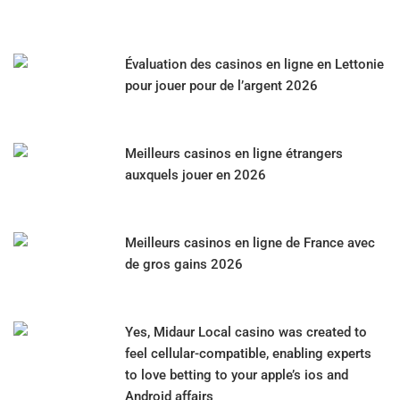
Évaluation des casinos en ligne en Lettonie
pour jouer pour de l’argent 2026
Meilleurs casinos en ligne étrangers
auxquels jouer en 2026
Meilleurs casinos en ligne de France avec
de gros gains 2026
Yes, Midaur Local casino was created to
feel cellular-compatible, enabling experts
to love betting to your apple’s ios and
Android affairs