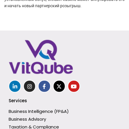
и начать новый партнерский розыгрыш.
Services
Business Intelligence (FP&A)
Business Advisory
Taxation & Compliance