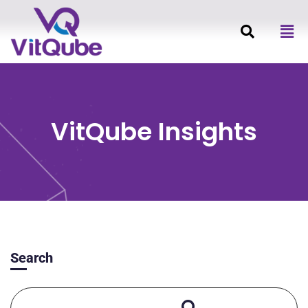
VitQube Insights
Search