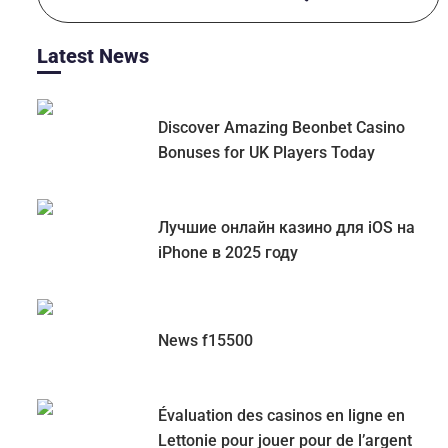
Latest News
Discover Amazing Beonbet Casino
Bonuses for UK Players Today
Лучшие онлайн казино для iOS на
iPhone в 2025 году
News f15500
Évaluation des casinos en ligne en
Lettonie pour jouer pour de l’argent