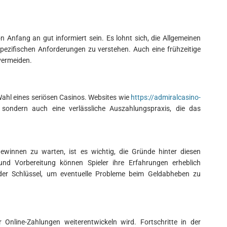
 Anfang an gut informiert sein. Es lohnt sich, die Allgemeinen
pezifischen Anforderungen zu verstehen. Auch eine frühzeitige
vermeiden.
 Wahl eines seriösen Casinos. Websites wie
https://admiralcasino-
 sondern auch eine verlässliche Auszahlungspraxis, die das
winnen zu warten, ist es wichtig, die Gründe hinter diesen
nd Vorbereitung können Spieler ihre Erfahrungen erheblich
der Schlüssel, um eventuelle Probleme beim Geldabheben zu
 Online-Zahlungen weiterentwickeln wird. Fortschritte in der