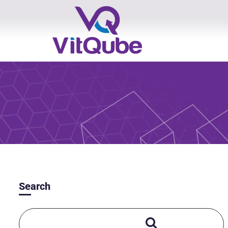
Search