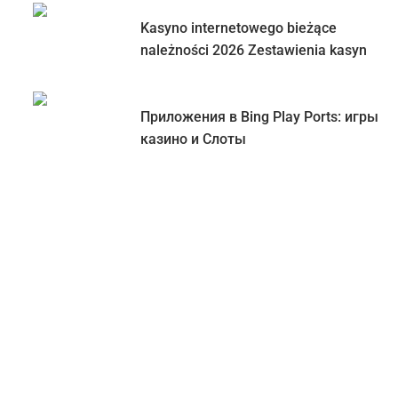
Kasyno internetowego bieżące
należności 2026 Zestawienia kasyn
Приложения в Bing Play Ports: игры
казино и Слоты