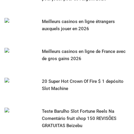
Meilleurs casinos en ligne étrangers
auxquels jouer en 2026
Meilleurs casinos en ligne de France avec
de gros gains 2026
20 Super Hot Crown Of Fire $ 1 depósito
Slot Machine
Teste Barulho Slot Fortune Reels Na
Comentário fruit shop 150 REVISÕES
GRATUITAS Beizebu