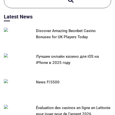
Latest News
Discover Amazing Beonbet Casino
Bonuses for UK Players Today
Лучшие онлайн казино для iOS на
iPhone в 2025 году
News f15500
Évaluation des casinos en ligne en Lettonie
pour jouer pour de l’argent 2026