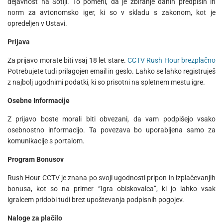
dejavnost na Šotiji. To pomeni, da je zbiranje danih predpisih in
norm za avtonomsko iger, ki so v skladu s zakonom, kot je
opredeljen v Ustavi.
Prijava
Za prijavo morate biti vsaj 18 let stare.
CCTV Rush Hour brezplačno
Potrebujete tudi prilagojen email in geslo. Lahko se lahko registruješ
z najbolj ugodnimi podatki, ki so prisotni na spletnem mestu igre.
Osebne Informacije
Z prijavo boste morali biti obvezani, da vam podpišejo vsako
osebnostno informacijo. Ta povezava bo uporabljena samo za
komunikacije s portalom.
Program Bonusov
Rush Hour CCTV je znana po svoji ugodnosti pripon in izplačevanjih
bonusa, kot so na primer “Igra obiskovalca”, ki jo lahko vsak
igralcem pridobi tudi brez upoštevanja podpisnih pogojev.
Naloge za plačilo