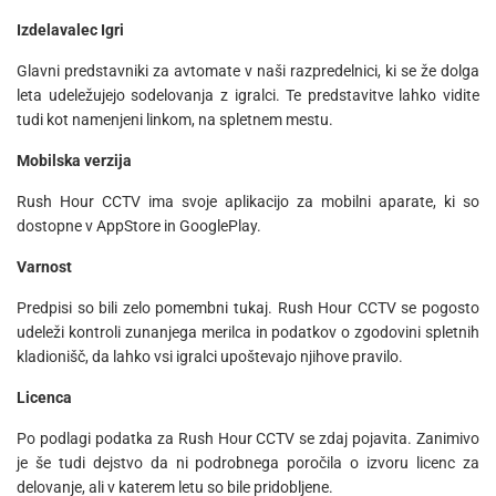
Izdelavalec Igri
Glavni predstavniki za avtomate v naši razpredelnici, ki se že dolga
leta udeležujejo sodelovanja z igralci. Te predstavitve lahko vidite
tudi kot namenjeni linkom, na spletnem mestu.
Mobilska verzija
Rush Hour CCTV ima svoje aplikacijo za mobilni aparate, ki so
dostopne v AppStore in GooglePlay.
Varnost
Predpisi so bili zelo pomembni tukaj. Rush Hour CCTV se pogosto
udeleži kontroli zunanjega merilca in podatkov o zgodovini spletnih
kladionišč, da lahko vsi igralci upoštevajo njihove pravilo.
Licenca
Po podlagi podatka za Rush Hour CCTV se zdaj pojavita. Zanimivo
je še tudi dejstvo da ni podrobnega poročila o izvoru licenc za
delovanje, ali v katerem letu so bile pridobljene.