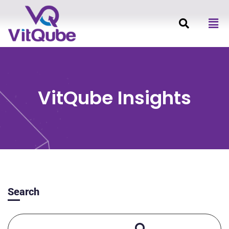
VitQube Insights
Search