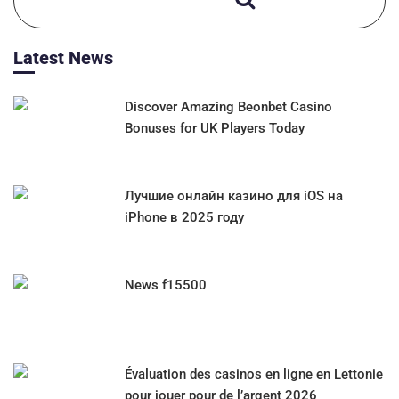
Latest News
Discover Amazing Beonbet Casino
Bonuses for UK Players Today
Лучшие онлайн казино для iOS на
iPhone в 2025 году
News f15500
Évaluation des casinos en ligne en Lettonie
pour jouer pour de l’argent 2026