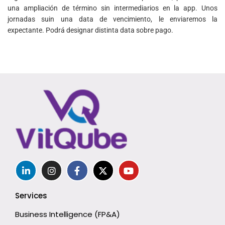
una ampliación de término sin intermediarios en la app. Unos
jornadas suin una data de vencimiento, le enviaremos la
expectante. Podrá designar distinta data sobre pago.
Services
Business Intelligence (FP&A)