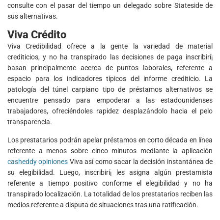
consulte con el pasar del tiempo un delegado sobre Stateside de
sus alternativas.
Viva Crédito
Viva Credibilidad ofrece a la gente la variedad de material
crediticios, y no ha transpirado las decisiones de paga inscribirí¡
basan principalmente acerca de puntos laborales, referente a
espacio para los indicadores tí­picos del informe crediticio. La
patologí­a del túnel carpiano tipo de préstamos alternativos se
encuentre pensado para empoderar a las estadounidenses
trabajadores, ofreciéndoles rapidez desplazándolo hacia el pelo
transparencia.
Los prestatarios podrán apelar préstamos en corto década en línea
referente a menos sobre cinco minutos mediante la aplicación
casheddy opiniones
Viva así­ como sacar la decisión instantánea de
su elegibilidad. Luego, inscribirí¡ les asigna algún prestamista
referente a tiempo positivo conforme el elegibilidad y no ha
transpirado localización. La totalidad de los prestatarios reciben las
medios referente a disputa de situaciones tras una ratificación.