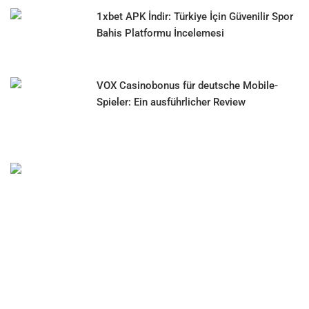
1xbet APK İndir: Türkiye İçin Güvenilir Spor
Bahis Platformu İncelemesi
VOX Casinobonus für deutsche Mobile-
Spieler: Ein ausführlicher Review