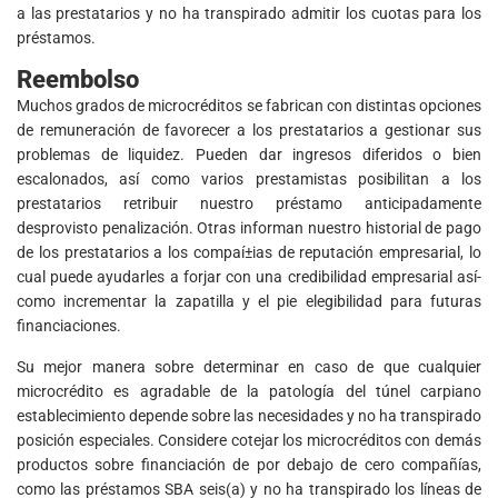
a las prestatarios y no ha transpirado admitir los cuotas para los
préstamos.
Reembolso
Muchos grados de microcréditos se fabrican con distintas opciones
de remuneración de favorecer a los prestatarios a gestionar sus
problemas de liquidez. Pueden dar ingresos diferidos o bien
escalonados, así­ como varios prestamistas posibilitan a los
prestatarios retribuir nuestro préstamo anticipadamente
desprovisto penalización. Otras informan nuestro historial de pago
de los prestatarios a los compaí±ias de reputación empresarial, lo
cual puede ayudarles a forjar con una credibilidad empresarial así­
como incrementar la zapatilla y el pie elegibilidad para futuras
financiaciones.
Su mejor manera sobre determinar en caso de que cualquier
microcrédito es agradable de la patologí­a del túnel carpiano
establecimiento depende sobre las necesidades y no ha transpirado
posición especiales. Considere cotejar los microcréditos con demás
productos sobre financiación de por debajo de cero compañías,
como las préstamos SBA seis(a) y no ha transpirado los líneas de