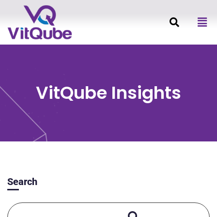
VitQube Insights
Search