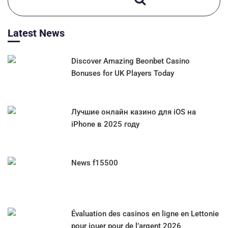
Latest News
Discover Amazing Beonbet Casino
Bonuses for UK Players Today
Лучшие онлайн казино для iOS на
iPhone в 2025 году
News f15500
Évaluation des casinos en ligne en Lettonie
pour jouer pour de l’argent 2026