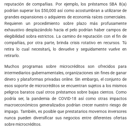
reputación de compañias. Por ejemplo, los préstamos SBA 8(a)
podrían superar los $50,000 así­ como acostumbran a utilizarse de
grandes expansiones o adquieres de economía raíces comerciales.
Requieren un procedimiento sobre plazo más profusamente
exhaustivo desplazándolo hacia el pelo podrían haber campos de
elegibilidad sobra estrictos. La camino de reputación con el fin de
compañías, por otra parte, brinda crisis rotativo en recursos. Tú
retira lo cual necesitarí¡, lo devuelve y seguidamente vuelve en
retirarlo.
Muchos programas sobre microcréditos son ofrecidos para
intermediarios gubernamentales, organizaciones sin fines de ganar
dinero y plataformas privadas online. Sin embargo, el conjunto de
esos soporte de microcréditos se encuentran sujetos a los mismos
peligros baratos cual otros préstamos sobre bajas cientos. Como
podrí­a ser, la pandemia de COVID-18 así­ como otras impactos
macroeconómicos generalizados podrían crecer nuestro riesgo de
impago. También, es posible que prestatarios movernos inversores
nunca pueden diversificar sus negocios entre diferentes ofertas
sobre microcréditos.