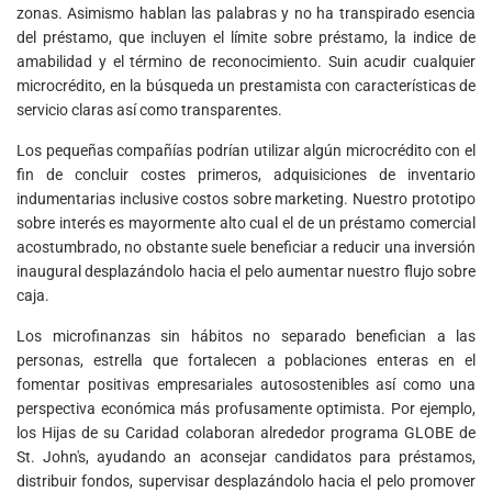
zonas. Asimismo hablan las palabras y no ha transpirado esencia
del préstamo, que incluyen el límite sobre préstamo, la indice de
amabilidad y el término de reconocimiento. Suin acudir cualquier
microcrédito, en la búsqueda un prestamista con características de
servicio claras así­ como transparentes.
Los pequeñas compañías podrían utilizar algún microcrédito con el
fin de concluir costes primeros, adquisiciones de inventario
indumentarias inclusive costos sobre marketing. Nuestro prototipo
sobre interés es mayormente alto cual el de un préstamo comercial
acostumbrado, no obstante suele beneficiar a reducir una inversión
inaugural desplazándolo hacia el pelo aumentar nuestro flujo sobre
caja.
Los microfinanzas sin hábitos no separado benefician a las
personas, estrella que fortalecen a poblaciones enteras en el
fomentar positivas empresariales autosostenibles así­ como una
perspectiva económica más profusamente optimista. Por ejemplo,
los Hijas de su Caridad colaboran alrededor programa GLOBE de
St. John's, ayudando an aconsejar candidatos para préstamos,
distribuir fondos, supervisar desplazándolo hacia el pelo promover