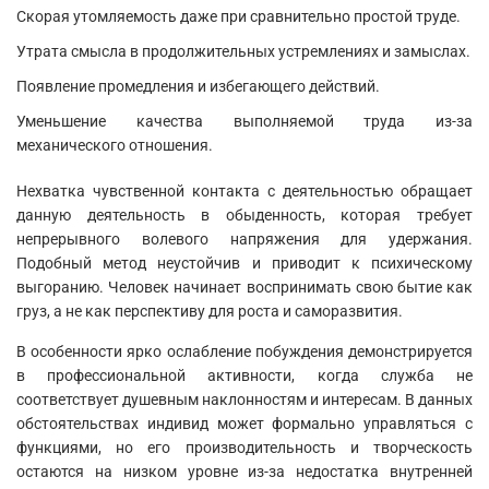
Скорая утомляемость даже при сравнительно простой труде.
Утрата смысла в продолжительных устремлениях и замыслах.
Появление промедления и избегающего действий.
Уменьшение качества выполняемой труда из-за
механического отношения.
Нехватка чувственной контакта с деятельностью обращает
данную деятельность в обыденность, которая требует
непрерывного волевого напряжения для удержания.
Подобный метод неустойчив и приводит к психическому
выгоранию. Человек начинает воспринимать свою бытие как
груз, а не как перспективу для роста и саморазвития.
В особенности ярко ослабление побуждения демонстрируется
в профессиональной активности, когда служба не
соответствует душевным наклонностям и интересам. В данных
обстоятельствах индивид может формально управляться с
функциями, но его производительность и творческость
остаются на низком уровне из-за недостатка внутренней