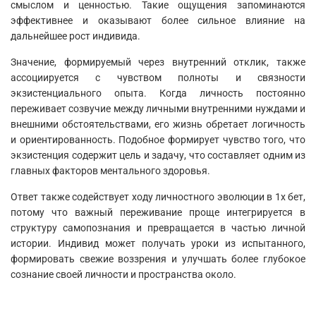
смыслом и ценностью. Такие ощущения запоминаются
эффективнее и оказывают более сильное влияние на
дальнейшее рост индивида.
Значение, формируемый через внутренний отклик, также
ассоциируется с чувством полноты и связности
экзистенциального опыта. Когда личность постоянно
переживает созвучие между личными внутренними нуждами и
внешними обстоятельствами, его жизнь обретает логичность
и ориентированность. Подобное формирует чувство того, что
экзистенция содержит цель и задачу, что составляет одним из
главных факторов ментального здоровья.
Ответ также содействует ходу личностного эволюции в 1х бет,
потому что важный переживание проще интегрируется в
структуру самопознания и превращается в частью личной
истории. Индивид может получать уроки из испытанного,
формировать свежие воззрения и улучшать более глубокое
сознание своей личности и пространства около.