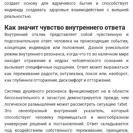
создает основу для вдумчивого бытия и способствует
индивиду создавать здоровые взаимодействия с внешней
реальностью.
Как значит чувство внутреннего ответа
Внутренний отклик представляет собой чувственную и
подсознательную ответ человека на происходящие события,
концепции, индивидов или положения. Данное уникальное
режим внутреннего резонанса, когда что-то во наличном мире
находит отражение в недрах человеческого сознания и
вызывает специфичные ощущения. Ответ может выражаться
как переживание радости, энтузиазма, покоя или, наоборот,
как глубинное отторжение, дискомфорт и отторжение.
Система душевного резонанса функционирует на в области
бессознательного и зачастую демонстрируется прежде, чем
логическое размышление может рассмотреть ситуацию 1xbet.
Это своеобразный внутренний указатель, который
способствует человеку перемещаться в многообразном
универсуме решений и постановлений. Ответ складывается
под воздействием собственного переживания, принципов,