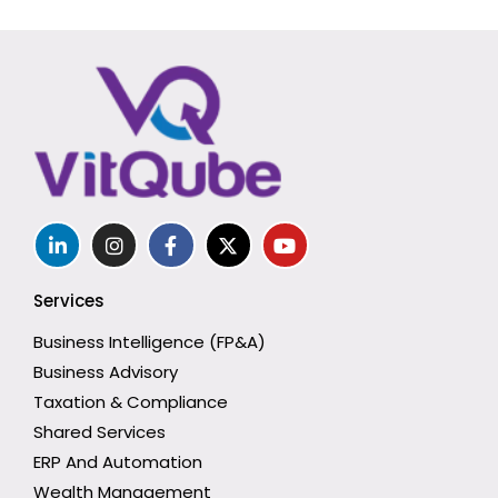
Services
Business Intelligence (FP&A)
Business Advisory
Taxation & Compliance
Shared Services
ERP And Automation
Wealth Management