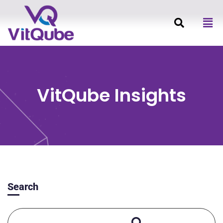
VitQube Insights
Search