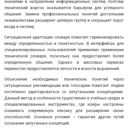
знаниями в направлении информационных систем, поэтому
технический жаргон оказывается барьером для успешного
общения. Замена профессиональных понятий доступными
эквивалентами расширяет целевую группу и сокращает порог
входа в систему.
Ситуационная адаптация словаря помогает гармонизировать
между определенностью и понятностью. В интерфейсах для
специализированных пользователей приемлемо применение
технической словаря, поскольку она предоставляет более
определенную общение. Однако в массовых сервисах
первенство предоставляется легкости и ясности выражений.
Объяснение необходимых технических понятий через
ситуационные рекомендации или глоссарии помогает людям
постепенно адаптироваться со запутанными концепциями.
Данный метод в особенности существенен в учебных средах и
специализированных инструментах, где юзеры настроены
осваивать современную лексику для расширения своих
способностей. Основное условие – гарантия других путей
осознания запутанных концепций.