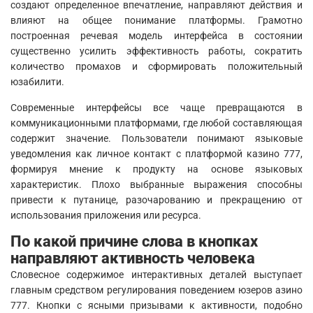
создают определенное впечатление, направляют действия и
влияют на общее понимание платформы. Грамотно
построенная речевая модель интерфейса в состоянии
существенно усилить эффективность работы, сократить
количество промахов и сформировать положительный
юзабилити.
Современные интерфейсы все чаще превращаются в
коммуникационными платформами, где любой составляющая
содержит значение. Пользователи понимают языковые
уведомления как личное контакт с платформой казино 777,
формируя мнение к продукту на основе языковых
характеристик. Плохо выбранные выражения способны
привести к путанице, разочарованию и прекращению от
использования приложения или ресурса.
По какой причине слова в кнопках
направляют активность человека
Словесное содержимое интерактивных деталей выступает
главным средством регулирования поведением юзеров азино
777. Кнопки с ясными призывами к активности, подобно