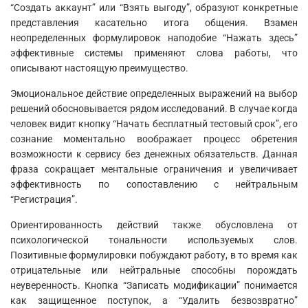
“Создать аккаунт” или “Взять выгоду”, образуют конкретные
представления касательно итога общения. Взамен
неопределенных формулировок наподобие “Нажать здесь”
эффективные системы применяют слова работы, что
описывают настоящую преимущество.
Эмоциональное действие определенных выражений на выбор
решений обосновывается рядом исследований. В случае когда
человек видит кнопку “Начать бесплатный тестовый срок”, его
сознание моментально воображает процесс обретения
возможности к сервису без денежных обязательств. Данная
фраза сокращает ментальные ограничения и увеличивает
эффективность по сопоставлению с нейтральным
“Регистрация”.
Ориентированность действий также обусловлена от
психологической тональности используемых слов.
Позитивные формулировки побуждают работу, в то время как
отрицательные или нейтральные способны порождать
неуверенность. Кнопка “Записать модификации” понимается
как защищенное поступок, а “Удалить безвозвратно”