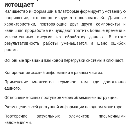
истощает
Излишество информации в платформе формирует умственную
напряжение, что скоро изнуряет пользователей. Длинные
характеристики, повторяющие друг друга компоненты и
излишняя проработка вынуждают тратить больше времени и
мыслительных энергии на обработку данных. В итоге
результативность работы уменьшается, а шанс ошибок
растет.
Основные признаки языковой перегрузки системы включают:
Копирование схожей информации в разных частях.
Применение множества терминов там, где достаточно
единого.
Объяснение ясных поступков через объемные инструкции.
Размещение всей доступной информации на одном мониторе.
Повторение визуальных элементов письменными
изложениями.