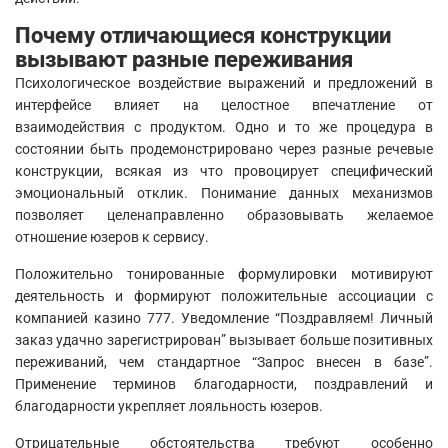
Почему отличающиеся конструкции
вызывают разные переживания
Психологическое воздействие выражений и предложений в
интерфейсе влияет на целостное впечатление от
взаимодействия с продуктом. Одно и то же процедура в
состоянии быть продемонстрировано через разные речевые
конструкции, всякая из что провоцирует специфический
эмоциональный отклик. Понимание данных механизмов
позволяет целенаправленно образовывать желаемое
отношение юзеров к сервису.
Положительно тонированные формулировки мотивируют
деятельность и формируют положительные ассоциации с
компанией казино 777. Уведомление “Поздравляем! Личный
заказ удачно зарегистрирован” вызывает больше позитивных
переживаний, чем стандартное “Запрос внесен в базе”.
Применение терминов благодарности, поздравлений и
благодарности укрепляет лояльность юзеров.
Отрицательные обстоятельства требуют особенно