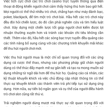
Việc tích cực chơi các trò chơi casino trực tuyến thông qua điện
thoại di động khiến người chơi cảm thấy hứng thú hơn bao giờ hết.
Mọi người có thể thử nhiều trò chơi, chẳng hạn như máy đánh bạc,
poker, blackjack, để tìm một trò chơi bài. Hầu hết các trò chơi này
đều đòi hỏi chiến lược, do đó cần phải nghiên cứu và tìm hiểu luật
chơi. Xây dựng một chiến lược tốt giúp người chơi kiếm được lợi
nhuận thường xuyên hơn và tránh các khoản chi tiêu không cần
thiết. Thêm vào đó, hầu hết các sòng bạc trực tuyến đều quảng cáo
các tính năng bổ sung cùng với các chương trình khuyến mãi khác
để thu hút người chơi mới.
Việc thu hút người mua là một chỉ số quan trọng đối với các ứng
dụng cá cược thể thao, nhưng các phương pháp giữ chân người
dùng có thể thúc đẩy mạnh mẽ sự gắn kết và tạo ra mong muốn sử
dụng những từ ngữ dài hơn để thu hút họ. Quảng cáo cá nhân, các
kỹ thuật khuyến khích và việc chủ động cập nhật thông tin có thể
thực sự khuyến khích các thành viên trả phí tiếp tục sử dụng ứng
dụng. Hơn nữa, sự tiến bộ ngắn gọn và cụ thể của người điều hành
trò chơi slot cũng rất thú vị.
Trải nghiệm người dùng mượt mà thực sự rất quan trọng đối với