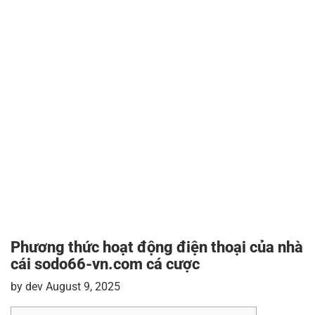
Phương thức hoạt động điện thoại của nhà
cái sodo66-vn.com cá cược
by dev August 9, 2025