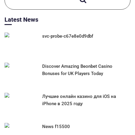
Latest News
svc-probe-c67e8e0d9dbf
Discover Amazing Beonbet Casino
Bonuses for UK Players Today
Лучшие онлайн казино для iOS на
iPhone в 2025 году
News f15500