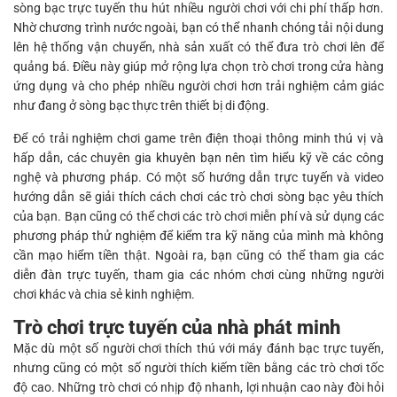
sòng bạc trực tuyến thu hút nhiều người chơi với chi phí thấp hơn.
Nhờ chương trình nước ngoài, bạn có thể nhanh chóng tải nội dung
lên hệ thống vận chuyển, nhà sản xuất có thể đưa trò chơi lên để
quảng bá. Điều này giúp mở rộng lựa chọn trò chơi trong cửa hàng
ứng dụng và cho phép nhiều người chơi hơn trải nghiệm cảm giác
như đang ở sòng bạc thực trên thiết bị di động.
Để có trải nghiệm chơi game trên điện thoại thông minh thú vị và
hấp dẫn, các chuyên gia khuyên bạn nên tìm hiểu kỹ về các công
nghệ và phương pháp. Có một số hướng dẫn trực tuyến và video
hướng dẫn sẽ giải thích cách chơi các trò chơi sòng bạc yêu thích
của bạn. Bạn cũng có thể chơi các trò chơi miễn phí và sử dụng các
phương pháp thử nghiệm để kiểm tra kỹ năng của mình mà không
cần mạo hiểm tiền thật. Ngoài ra, bạn cũng có thể tham gia các
diễn đàn trực tuyến, tham gia các nhóm chơi cùng những người
chơi khác và chia sẻ kinh nghiệm.
Trò chơi trực tuyến của nhà phát minh
Mặc dù một số người chơi thích thú với máy đánh bạc trực tuyến,
nhưng cũng có một số người thích kiếm tiền bằng các trò chơi tốc
độ cao. Những trò chơi có nhịp độ nhanh, lợi nhuận cao này đòi hỏi