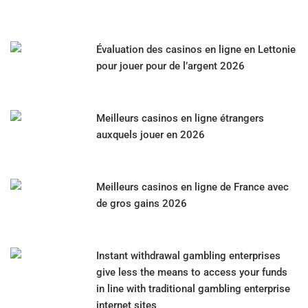
Évaluation des casinos en ligne en Lettonie
pour jouer pour de l’argent 2026
Meilleurs casinos en ligne étrangers
auxquels jouer en 2026
Meilleurs casinos en ligne de France avec
de gros gains 2026
Instant withdrawal gambling enterprises
give less the means to access your funds
in line with traditional gambling enterprise
internet sites