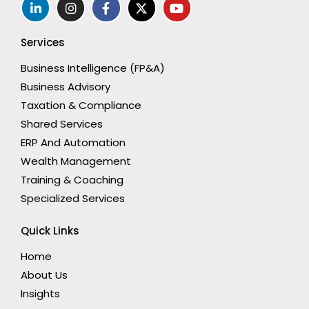
Services
Business Intelligence (FP&A)
Business Advisory
Taxation & Compliance
Shared Services
ERP And Automation
Wealth Management
Training & Coaching
Specialized Services
Quick Links
Home
About Us
Insights