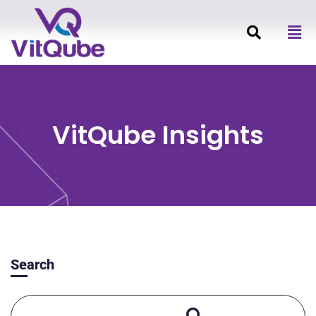
VitQube Insights
Search