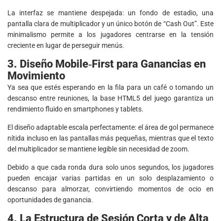
La interfaz se mantiene despejada: un fondo de estadio, una
pantalla clara de multiplicador y un único botón de “Cash Out”. Este
minimalismo permite a los jugadores centrarse en la tensión
creciente en lugar de perseguir menús.
3. Diseño Mobile‑First para Ganancias en
Movimiento
Ya sea que estés esperando en la fila para un café o tomando un
descanso entre reuniones, la base HTML5 del juego garantiza un
rendimiento fluido en smartphones y tablets.
El diseño adaptable escala perfectamente: el área de gol permanece
nítida incluso en las pantallas más pequeñas, mientras que el texto
del multiplicador se mantiene legible sin necesidad de zoom.
Debido a que cada ronda dura solo unos segundos, los jugadores
pueden encajar varias partidas en un solo desplazamiento o
descanso para almorzar, convirtiendo momentos de ocio en
oportunidades de ganancia.
4. La Estructura de Sesión Corta y de Alta