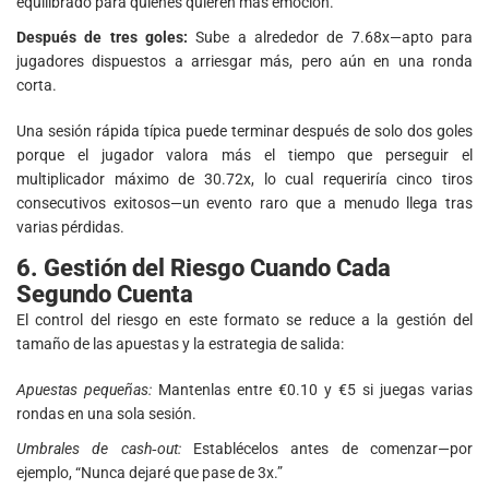
equilibrado para quienes quieren más emoción.
Después de tres goles:
Sube a alrededor de 7.68x—apto para
jugadores dispuestos a arriesgar más, pero aún en una ronda
corta.
Una sesión rápida típica puede terminar después de solo dos goles
porque el jugador valora más el tiempo que perseguir el
multiplicador máximo de 30.72x, lo cual requeriría cinco tiros
consecutivos exitosos—un evento raro que a menudo llega tras
varias pérdidas.
6. Gestión del Riesgo Cuando Cada
Segundo Cuenta
El control del riesgo en este formato se reduce a la gestión del
tamaño de las apuestas y la estrategia de salida:
Apuestas pequeñas:
Mantenlas entre €0.10 y €5 si juegas varias
rondas en una sola sesión.
Umbrales de cash‑out:
Establécelos antes de comenzar—por
ejemplo, “Nunca dejaré que pase de 3x.”