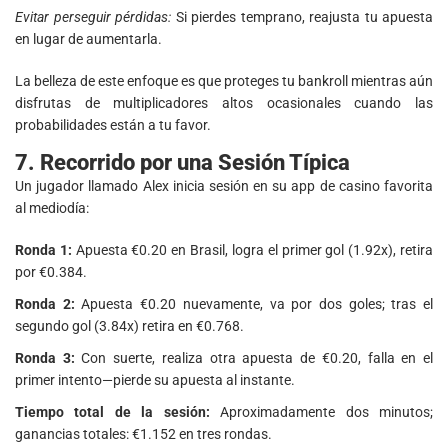
Evitar perseguir pérdidas:
Si pierdes temprano, reajusta tu apuesta
en lugar de aumentarla.
La belleza de este enfoque es que proteges tu bankroll mientras aún
disfrutas de multiplicadores altos ocasionales cuando las
probabilidades están a tu favor.
7. Recorrido por una Sesión Típica
Un jugador llamado Alex inicia sesión en su app de casino favorita
al mediodía:
Ronda 1:
Apuesta €0.20 en Brasil, logra el primer gol (1.92x), retira
por €0.384.
Ronda 2:
Apuesta €0.20 nuevamente, va por dos goles; tras el
segundo gol (3.84x) retira en €0.768.
Ronda 3:
Con suerte, realiza otra apuesta de €0.20, falla en el
primer intento—pierde su apuesta al instante.
Tiempo total de la sesión:
Aproximadamente dos minutos;
ganancias totales: €1.152 en tres rondas.