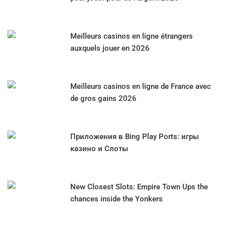
Meilleurs casinos en ligne étrangers
auxquels jouer en 2026
Meilleurs casinos en ligne de France avec
de gros gains 2026
Приложения в Bing Play Ports: игры
казино и Слоты
New Closest Slots: Empire Town Ups the
chances inside the Yonkers