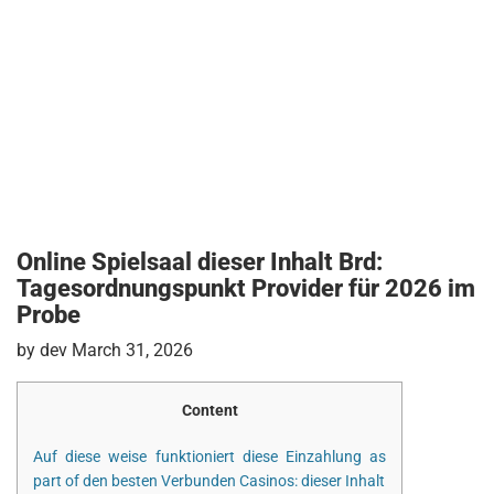
Online Spielsaal dieser Inhalt Brd:
Tagesordnungspunkt Provider für 2026 im
Probe
by dev March 31, 2026
Content
Auf diese weise funktioniert diese Einzahlung as
part of den besten Verbunden Casinos: dieser Inhalt