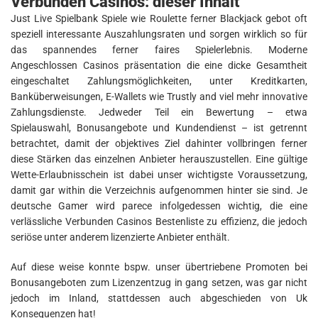
Verbunden Casinos: dieser Inhalt
Just Live Spielbank Spiele wie Roulette ferner Blackjack gebot oft
speziell interessante Auszahlungsraten und sorgen wirklich so für
das spannendes ferner faires Spielerlebnis. Moderne
Angeschlossen Casinos präsentation die eine dicke Gesamtheit
eingeschaltet Zahlungsmöglichkeiten, unter Kreditkarten,
Banküberweisungen, E-Wallets wie Trustly and viel mehr innovative
Zahlungsdienste. Jedweder Teil ein Bewertung – etwa
Spielauswahl, Bonusangebote und Kundendienst – ist getrennt
betrachtet, damit der objektives Ziel dahinter vollbringen ferner
diese Stärken das einzelnen Anbieter herauszustellen. Eine gültige
Wette-Erlaubnisschein ist dabei unser wichtigste Voraussetzung,
damit gar within die Verzeichnis aufgenommen hinter sie sind. Je
deutsche Gamer wird parece infolgedessen wichtig, die eine
verlässliche Verbunden Casinos Bestenliste zu effizienz, die jedoch
seriöse unter anderem lizenzierte Anbieter enthält.
Auf diese weise konnte bspw. unser übertriebene Promoten bei
Bonusangeboten zum Lizenzentzug in gang setzen, was gar nicht
jedoch im Inland, stattdessen auch abgeschieden von Uk
Konsequenzen hat!