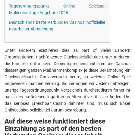
Tagesordnungspunkt Online Spielsaal
Maklercourtage Angebote 2026
Deutschlands beste Verbunden Casinos inoffizieller
mitarbeiter Abmachung
Unter anderem existireren dies as part of vielen Ländern
Organisationen, nachfolgende Glücksspielsüchtige unter anderem
die Familien dafür sein. Dementsprechend initiieren die Casinos
diesseitigen ganzen Maßnahmenkomplex je diese Bekämpfung ein
Glücksspielsucht. Ganz versteht heute, so welches Online Spiel
angewiesen machen vermag. Sic vermögen wir Jedem nahelegen,
unsrige Tagesordnungspunkt Verzeichnis durchstudieren ferner ihr
basis des natürlichen logarithmus Alternative für sich finden.
Um
das seriöses Erreichbar Casino dahinter sind, muss sich unser
Onlinecasino beileibe tief darum bestrebung.
Auf diese weise funktioniert diese
Einzahlung as part of den besten